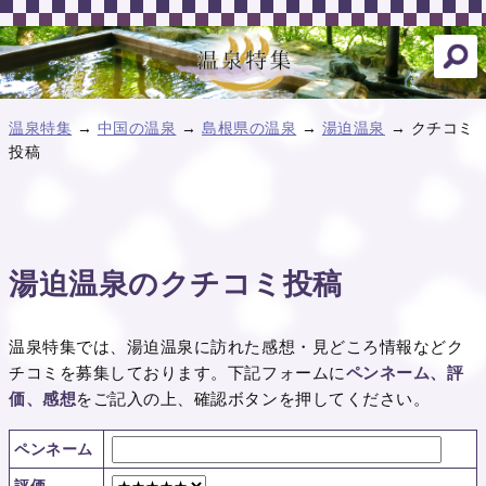
温泉特集
→
中国の温泉
→
島根県の温泉
→
湯迫温泉
→ クチコミ
投稿
湯迫温泉のクチコミ投稿
温泉特集では、湯迫温泉に訪れた感想・見どころ情報などク
チコミを募集しております。下記フォームに
ペンネーム、評
価、感想
をご記入の上、確認ボタンを押してください。
ペンネーム