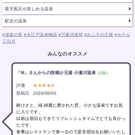
露天風呂が楽しめる温泉
駅近の温泉
#湯楽の里
#大江戸温泉物語
#万葉倶楽部
#おふろの王様
#ホテル
三日月
みんなのオススメ
「M」さんからの投稿@元湯 小瀬川温泉
（広島）
評価
★★★★
☆
投稿日
2026/08/06
静けさと、緑,綺麗に磨かれた窓、小さな温泉てすお気
に入りです。
以前は宿泊もできてリフレッシュタイムでとても良かっ
たです。
食事はレストランで食べるので是非宿泊をお願いいたし