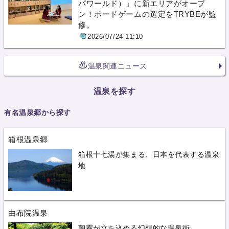
パワールド）」に新エリアがオープ
ン！ボードゲームの選定をTRYBEが監
修。
2026/07/24 11:10
温泉関連ニュース
温泉を探す
有名温泉郷から探す
箱根温泉郷
箱根十七湯が集まる、日本を代表する温泉
地
由布院温泉
朝霧が立ち込める幻想的な温泉街