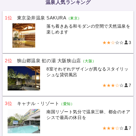
温泉人気ランキング
1位
東京染井温泉 SAKURA
（東京）
落ち着きある和モダンの空間で天然温泉を
楽しめます
★★☆
☆☆
3
2位
狭山郷温泉 虹の湯 大阪狭山店
（大阪）
8室それぞれデザインが異なるスタイリッ
シュな貸切風呂
★★★☆
☆
7
3位
キャナル・リゾート
（愛知）
南国リゾート気分で温泉三昧、都会のオア
シスで最高の休日を
★★★☆
☆
7