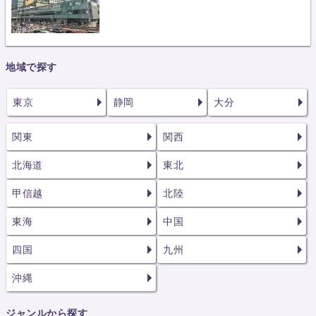
地域で探す
東京
静岡
大分
関東
関西
北海道
東北
甲信越
北陸
東海
中国
四国
九州
沖縄
ジャンルから探す