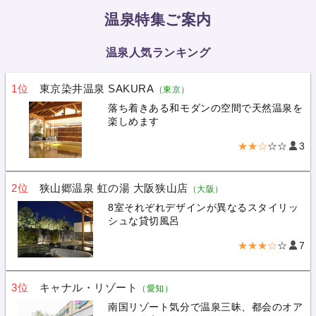
温泉特集ご案内
温泉人気ランキング
1位
東京染井温泉 SAKURA
（東京）
落ち着きある和モダンの空間で天然温泉を
楽しめます
★★☆
☆☆
3
2位
狭山郷温泉 虹の湯 大阪狭山店
（大阪）
8室それぞれデザインが異なるスタイリッ
シュな貸切風呂
★★★☆
☆
7
3位
キャナル・リゾート
（愛知）
南国リゾート気分で温泉三昧、都会のオア