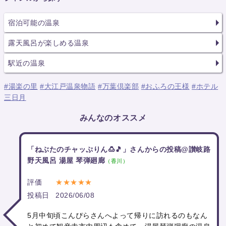
宿泊可能の温泉
露天風呂が楽しめる温泉
駅近の温泉
#湯楽の里
#大江戸温泉物語
#万葉倶楽部
#おふろの王様
#ホテル
三日月
みんなのオススメ
「ねぶたのチャッぷりん🍮🎵」さんからの投稿@讃岐路
野天風呂 湯屋 琴弾廻廊
（香川）
評価
★★★★★
投稿日
2026/06/08
5月中旬頃こんぴらさんへよって帰りに訪れるのもなん