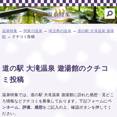
温泉特集
→
関東の温泉
→
埼玉県の温泉
→
道の駅 大滝温泉 遊湯
館
→ クチコミ投稿
道の駅 大滝温泉 遊湯館のクチコ
ミ投稿
温泉特集では、道の駅 大滝温泉 遊湯館に訪れた感想・見どこ
ろ情報などクチコミを募集しております。下記フォームに
ペ
ンネーム、評価、感想
をご記入の上、確認ボタンを押してく
ださい。