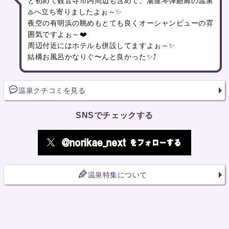
と初めて観音寺市内周辺も含めて、湯屋琴弾廻廊の温泉
♨️へ立ち寄りましたよぉ～✨
夜空の有明浜の眺めもとても良くオーシャンビューの雰
囲気ですよぉ～❤️
周辺付近にはホテルも併設してますよぉ～✨
結構お風呂かなりぐ〜んと良かった✨⤴️
温泉クチコミを見る
SNSでチェックする
温泉特集について