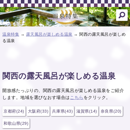
温泉特集
→
露天風呂が楽しめる温泉
→ 関西の露天風呂が楽しめ
る温泉
関西の露天風呂が楽しめる温泉
開放感たっぷりの、関西の露天風呂が楽しめる温泉をご紹介
します。地域を選びなおす場合は
こちら
をクリック。
京都府(24)
大阪府(33)
兵庫県(43)
滋賀県(14)
奈良県(20)
和歌山県(29)