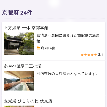
京都府 24件
上方温泉 一休 京都本館
風情漂う庭園に囲まれた旅館風の温泉
館
府内14位
★★★★★
1
あやべ温泉二王の湯
府内有数の天然温泉となっています。
玉光湯 ひじりのね 伏見店