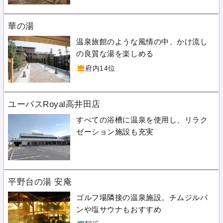
華の湯
温泉旅館のような風情の中、かけ流し
の良質な湯を楽しめる
府内14位
ユーバスRoyal高井田店
すべての浴槽に温泉を使用し、リラク
ゼーション施設も充実
平野台の湯 安庵
ゴルフ場隣接の温泉施設。チムジルバ
ンや塩サウナもおすすめ