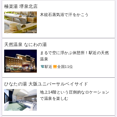
極楽湯 堺泉北店
木紋石蒸気浴で汗をかこう
天然温泉 なにわの湯
まるで空に浮かぶ休憩所！駅近の天然
温泉
駅近
全国11位
ひなたの湯 大阪ユニバーサルベイサイド
地上14階という圧倒的なロケーション
で温泉を楽しむ