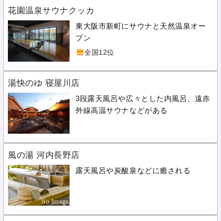
花園温泉サウナクッカ
東大阪市新町にサウナと天然温泉オー
プン
全国12位
湯快のゆ 寝屋川店
3段露天風呂や広々とした内風呂、遠赤
外線高温サウナなどがある
風の湯 河内長野店
露天風呂や炭酸泉などに癒される