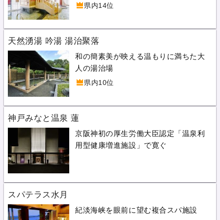
県内14位
天然湧湯 吟湯 湯治聚落
和の簡素美が映える温もりに満ちた大
人の湯治場
県内10位
神戸みなと温泉 蓮
京阪神初の厚生労働大臣認定「温泉利
用型健康増進施設」で寛ぐ
スパテラス水月
紀淡海峡を眼前に望む複合スパ施設