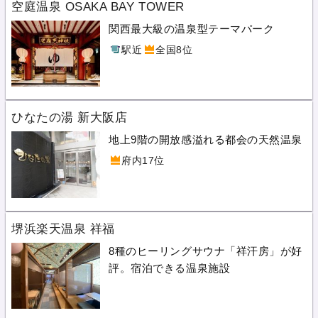
空庭温泉 OSAKA BAY TOWER
関西最大級の温泉型テーマパーク
駅近
全国8位
ひなたの湯 新大阪店
地上9階の開放感溢れる都会の天然温泉
府内17位
堺浜楽天温泉 祥福
8種のヒーリングサウナ「祥汗房」が好
評。宿泊できる温泉施設