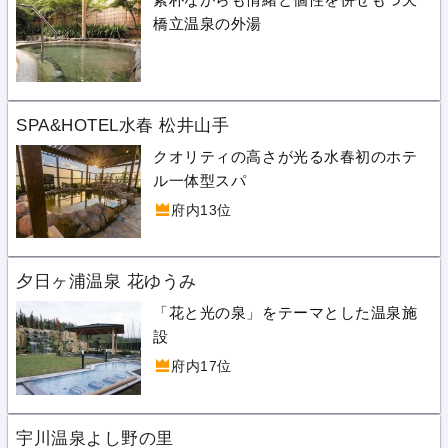
橋立温泉の外湯
SPA&HOTEL水春 松井山手
クオリティの高さが光る水春初のホテ
ル一体型スパ
府内13位
夕日ヶ浦温泉 花ゆうみ
「花と光の泉」をテーマとした温泉施
設
府内17位
宇川温泉よし野の里