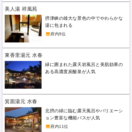
美人湯 祥風苑
摂津峡の雄大な景色の中でやわらかな
湯に包まれる
府内9位
東香里湯元 水春
緑に囲まれた露天岩風呂と美肌効果の
ある高濃度炭酸泉が人気
箕面湯元 水春
北摂の緑に臨む露天風呂やバリエーシ
ョン豊富な機能バスが人気
府内11位