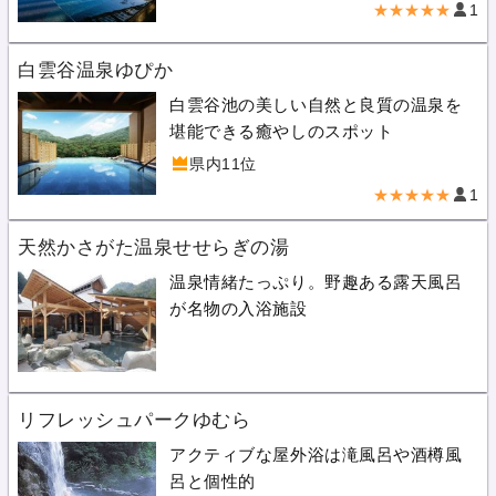
★★★★★
1
白雲谷温泉ゆぴか
白雲谷池の美しい自然と良質の温泉を
堪能できる癒やしのスポット
県内11位
★★★★★
1
天然かさがた温泉せせらぎの湯
温泉情緒たっぷり。野趣ある露天風呂
が名物の入浴施設
リフレッシュパークゆむら
アクティブな屋外浴は滝風呂や酒樽風
呂と個性的