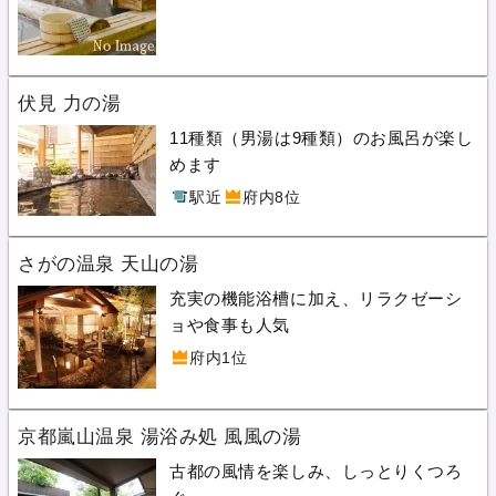
伏見 力の湯
11種類（男湯は9種類）のお風呂が楽し
めます
駅近
府内8位
さがの温泉 天山の湯
充実の機能浴槽に加え、リラクゼーシ
ョや食事も人気
府内1位
京都嵐山温泉 湯浴み処 風風の湯
古都の風情を楽しみ、しっとりくつろ