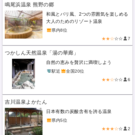
鳴尾浜温泉 熊野の郷
和風とバリ風、2つの雰囲気を楽しめる
大人のためのリゾート温泉
県内8位
★★☆
☆☆
7
つかしん天然温泉「湯の華廊」
自然の恵みを贅沢に満喫しよう
駅近
全国20位
★★☆
☆☆
6
吉川温泉よかたん
日本有数の炭酸含有を誇る温泉
県内5位
★★★☆
☆
2