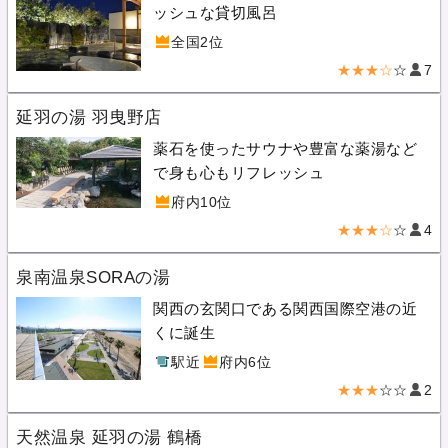
ッシュな貸切風呂
全国2位
★★★☆
☆
7
延羽の湯 羽曳野店
薬石を使ったサウナや豊富な薬湯など
で身も心もリフレッシュ
府内10位
★★★☆
☆
4
泉南温泉SORAの湯
関西の玄関口である関西国際空港の近
くに誕生
駅近
府内6位
★★★
☆☆
2
天然温泉 延羽の湯 鶴橋