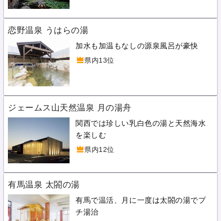
恋野温泉 うはらの湯
加水も加温もなしの源泉風呂が豪快
県内13位
ジェームス山天然温泉 月の湯舟
関西では珍しい乳白色の湯と天然海水
を楽しむ
県内12位
有馬温泉 太閤の湯
有馬で温活、月に一度は太閤の湯でプ
チ湯治