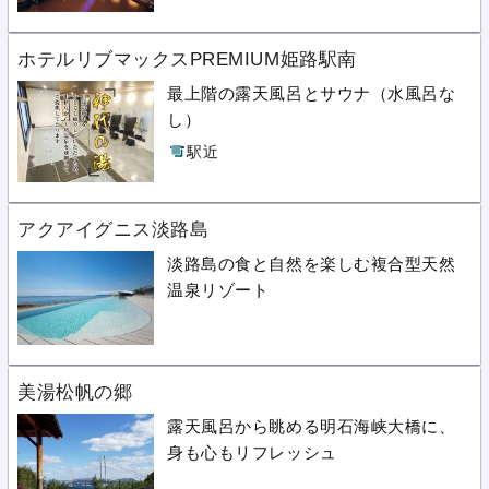
ホテルリブマックスPREMIUM姫路駅南
最上階の露天風呂とサウナ（水風呂な
し）
駅近
アクアイグニス淡路島
淡路島の食と自然を楽しむ複合型天然
温泉リゾート
美湯松帆の郷
露天風呂から眺める明石海峡大橋に、
身も心もリフレッシュ