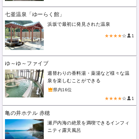
七釜温泉「ゆーらく館」
浜坂で最初に発見された温泉
★★★★
☆
1
ゆ～ゆ～ファイブ
週替わりの香料湯・薬湯など様々な温
泉を楽しむことができる
県内16位
★★★★
☆
1
亀の井ホテル 赤穂
瀬戸内海の絶景を満喫できるインフィ
ニティ露天風呂