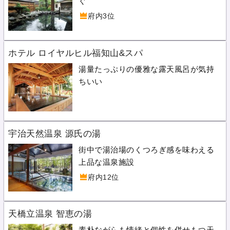
ぐ
府内3位
ホテル ロイヤルヒル福知山&スパ
湯量たっぷりの優雅な露天風呂が気持
ちいい
宇治天然温泉 源氏の湯
街中で湯治場のくつろぎ感を味わえる
上品な温泉施設
府内12位
天橋立温泉 智恵の湯
素朴ながらも情緒と個性を併せもつ天