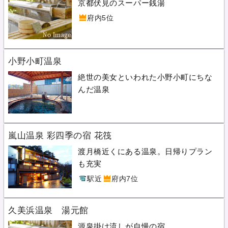
京都伏見のスーパー銭湯
府内5位
小野小町温泉
絶世の美女といわれた小野小町にちな
んだ温泉
嵐山温泉 彩四季の宿 花筏
渡月橋近くにある温泉。日帰りプラン
も充実
駅近
府内7位
久美浜温泉 湯元館
源泉掛け流しが自慢の宿