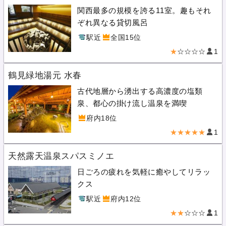
関西最多の規模を誇る11室。趣もそれ
ぞれ異なる貸切風呂
駅近
全国15位
★
☆☆☆☆
1
鶴見緑地湯元 水春
古代地層から湧出する高濃度の塩類
泉、都心の掛け流し温泉を満喫
府内18位
★★★★★
1
天然露天温泉スパスミノエ
日ごろの疲れを気軽に癒やしてリラッ
クス
駅近
府内12位
★★
☆☆☆
1