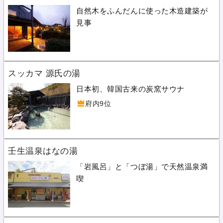
自然木をふんだんに使った木造建築が
見事
スッカマ 源氏の湯
日本初、韓国古来の炭窯サウナ
府内9位
壬生温泉はなの湯
「岩風呂」と「つぼ湯」で天然温泉満
喫