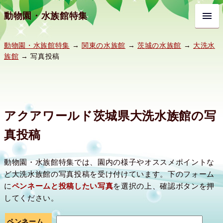
動物園・水族館特集
動物園・水族館特集
→
関東の水族館
→
茨城の水族館
→
大洗水
族館
→ 写真投稿
アクアワールド茨城県大洗水族館の写
真投稿
動物園・水族館特集では、園内の様子やオススメポイントな
ど大洗水族館の写真投稿を受け付けています。下のフォーム
に
ペンネームと投稿したい写真
を選択の上、確認ボタンを押
してください。
ペンネーム