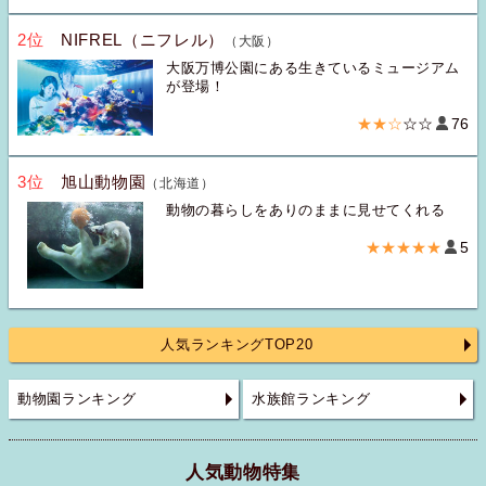
2位
NIFREL（ニフレル）
（大阪）
大阪万博公園にある生きているミュージアム
が登場！
★★☆
☆☆
76
3位
旭山動物園
（北海道）
動物の暮らしをありのままに見せてくれる
★★★★★
5
人気ランキングTOP20
動物園ランキング
水族館ランキング
人気動物特集