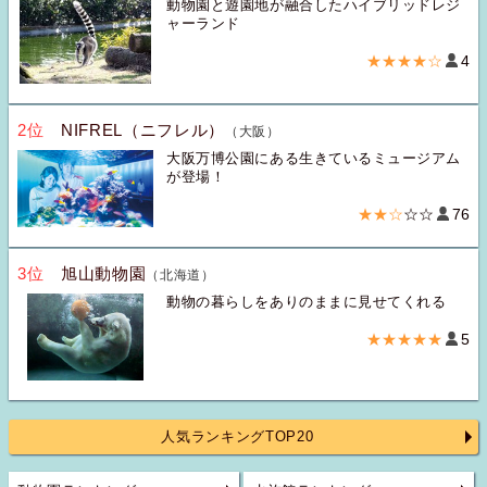
動物園と遊園地が融合したハイブリッドレジ
ャーランド
★★★★☆
4
2位
NIFREL（ニフレル）
（大阪）
大阪万博公園にある生きているミュージアム
が登場！
★★☆
☆☆
76
3位
旭山動物園
（北海道）
動物の暮らしをありのままに見せてくれる
★★★★★
5
人気ランキングTOP20