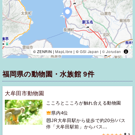
© ZENRIN |
MapLibre
| ©
GSI Japan
|
© Jorudan
福岡県の動物園・水族館 9件
大牟田市動物園
こころとこころが触れ合える動物園
県内4位
JR大牟田駅から徒歩で約20分/バス
停「大牟田駅前」からバス...