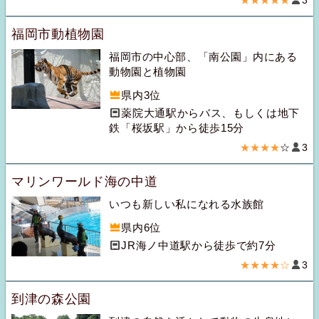
★★★★★
3
福岡市動植物園
福岡市の中心部、「南公園」内にある
動物園と植物園
県内3位
薬院大通駅からバス、もしくは地下
鉄「桜坂駅」から徒歩15分
★★★★
☆
3
マリンワールド海の中道
いつも新しい私になれる水族館
県内6位
JR海ノ中道駅から徒歩で約7分
★★★★☆
3
到津の森公園