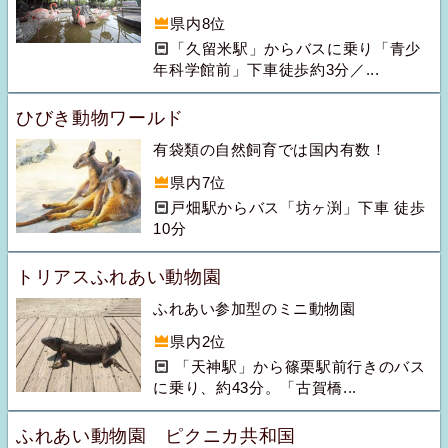
県内8位
「久留米駅」からバスに乗り「青少
年科学館前」下車徒歩約3分／...
ひびき動物ワールド
有袋類の自然飼育では国内有数！
県内7位
戸畑駅からバス「坊ヶ渕」下車 徒歩
10分
トリアスふれあい動物園
ふれあい参加型のミニ動物園
県内2位
「天神駅」から篠栗駅前行きのバス
に乗り、約43分。「古賀橋...
ふれあい動物園 ピクニカ共和国