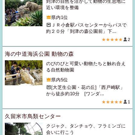
到津の自然を活かして動物の生息地に
近い環境を整備
県内1位
ＪＲ小倉駅バスセンターからバスで
約２０分「到津の森公園前」下...
★★★★★
2
海の中道海浜公園 動物の森
のびのびと可愛い動物たちと触れ合え
る自然動物園
県内5位
[大芝生公園・花の丘]「西戸崎駅」
から徒歩約10分 [ワンダ...
★★★★★
1
久留米市鳥類センター
クジャク、タンチョウ、フラミンゴに
会いに行こう