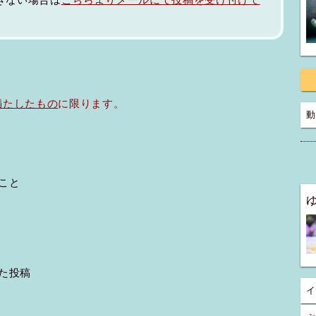
満たしたもの
に限ります。
動
こと
た投稿
イ