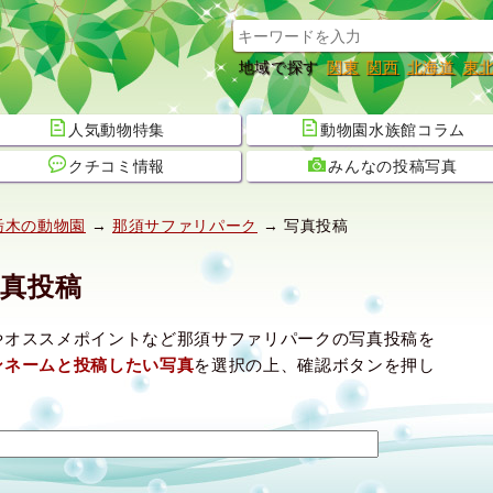
地域で探す
関東
関西
北海道
東
人気動物特集
動物園水族館コラム
クチコミ情報
みんなの投稿写真
栃木の動物園
→
那須サファリパーク
→ 写真投稿
真投稿
やオススメポイントなど那須サファリパークの写真投稿を
ンネームと投稿したい写真
を選択の上、確認ボタンを押し