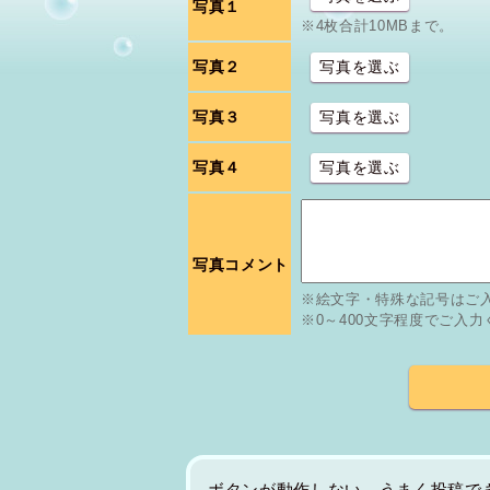
写真１
※4枚合計10MBまで。
写真２
写真を選ぶ
写真３
写真を選ぶ
写真４
写真を選ぶ
写真コメント
※絵文字・特殊な記号はご
※0～400文字程度でご入
ボタンが動作しない、うまく投稿で