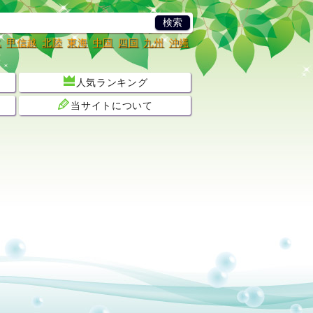
北
甲信越
北陸
東海
中国
四国
九州
沖縄
人気ランキング
当サイトについて