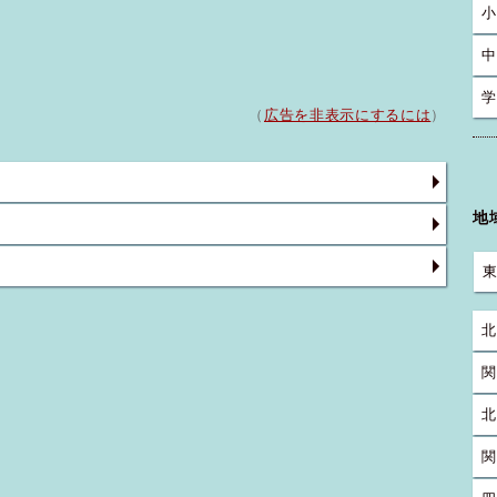
小
中
学
（
広告を非表示にするには
）
地
北
関
北
関