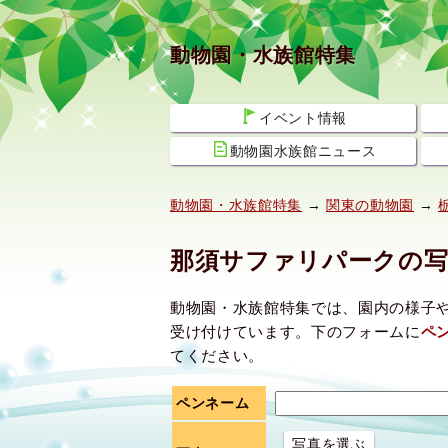
動物園・水族館特集
イベント情報
動物園水族館ニュース
動物園・水族館特集
→
関東の動物園
→
那須サファリパークの写
動物園・水族館特集では、園内の様子
受け付けています。下のフォームに
ペ
てください。
ペンネーム
写真を選ぶ