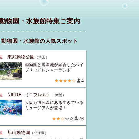
動物園・水族館特集ご案内
動物園・水族館の人気スポット
位
東武動物公園
（埼玉）
動物園と遊園地が融合したハイ
ブリッドレジャーランド
★★★★☆
4
位
NIFREL（ニフレル）
（大阪）
大阪万博公園にある生きている
ミュージアムが登場！
★★☆
☆☆
76
位
旭山動物園
（北海道）