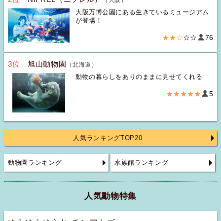
大阪万博公園にある生きているミュージアム
が登場！
★★☆
☆☆
76
3位
旭山動物園
（北海道）
動物の暮らしをありのままに見せてくれる
★★★★★
5
人気ランキングTOP20
動物園ランキング
水族館ランキング
人気動物特集