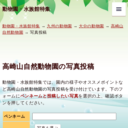
動物園・水族館特集
動物園・水族館特集
→
九州の動物園
→
大分の動物園
→
高崎山
自然動物園
→ 写真投稿
高崎山自然動物園の写真投稿
動物園・水族館特集では、園内の様子やオススメポイントな
ど高崎山自然動物園の写真投稿を受け付けています。下のフ
ォームに
ペンネームと投稿したい写真
を選択の上、確認ボタ
ンを押してください。
ペンネーム