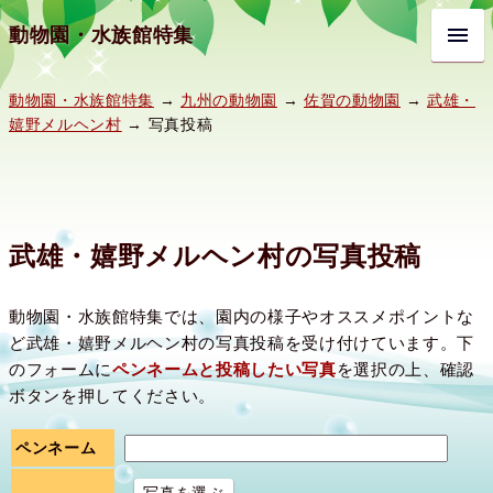
動物園・水族館特集
動物園・水族館特集
→
九州の動物園
→
佐賀の動物園
→
武雄・
嬉野メルヘン村
→ 写真投稿
武雄・嬉野メルヘン村の写真投稿
動物園・水族館特集では、園内の様子やオススメポイントな
ど武雄・嬉野メルヘン村の写真投稿を受け付けています。下
のフォームに
ペンネームと投稿したい写真
を選択の上、確認
ボタンを押してください。
ペンネーム