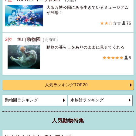
大阪万博公園にある生きているミュージアム
が登場！
★★☆
☆☆
76
3位
旭山動物園
（北海道）
動物の暮らしをありのままに見せてくれる
★★★★★
5
人気ランキングTOP20
動物園ランキング
水族館ランキング
人気動物特集