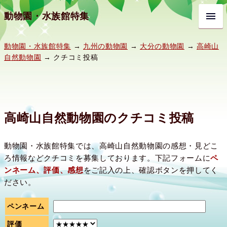
動物園・水族館特集
動物園・水族館特集
→
九州の動物園
→
大分の動物園
→
高崎山
自然動物園
→ クチコミ投稿
高崎山自然動物園のクチコミ投稿
動物園・水族館特集では、高崎山自然動物園の感想・見どこ
ろ情報などクチコミを募集しております。下記フォームに
ペ
ンネーム、評価、感想
をご記入の上、確認ボタンを押してく
ださい。
ペンネーム
評価