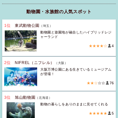
動物園・水族館の人気スポット
1位
東武動物公園
（埼玉）
動物園と遊園地が融合したハイブリッドレジ
ャーランド
★★★★☆
4
2位
NIFREL（ニフレル）
（大阪）
大阪万博公園にある生きているミュージアム
が登場！
★★☆
☆☆
76
3位
旭山動物園
（北海道）
動物の暮らしをありのままに見せてくれる
★★★★★
5