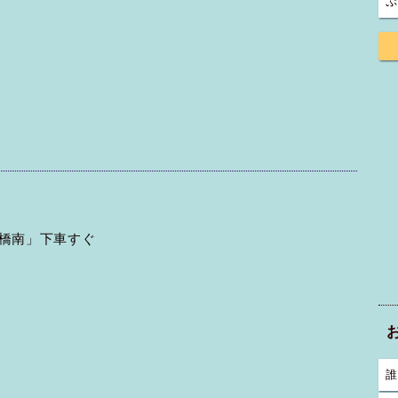
ぷ
道橋南」下車すぐ
誰