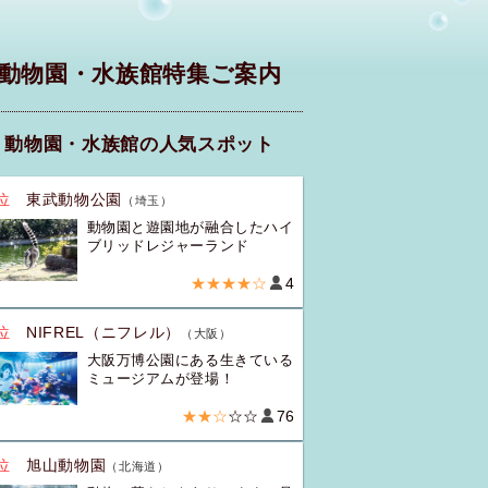
動物園・水族館特集ご案内
動物園・水族館の人気スポット
位
東武動物公園
（埼玉）
動物園と遊園地が融合したハイ
ブリッドレジャーランド
★★★★☆
4
位
NIFREL（ニフレル）
（大阪）
大阪万博公園にある生きている
ミュージアムが登場！
★★☆
☆☆
76
位
旭山動物園
（北海道）