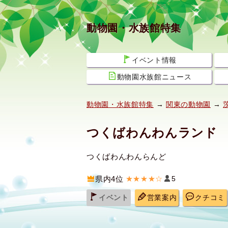
動物園・水族館特集
イベント情報
動物園水族館ニュース
動物園・水族館特集
→
関東の動物園
→
つくばわんわんランド
つくばわんわんらんど
県内4位
★★★★☆
5
イベント
営業案内
クチコミ