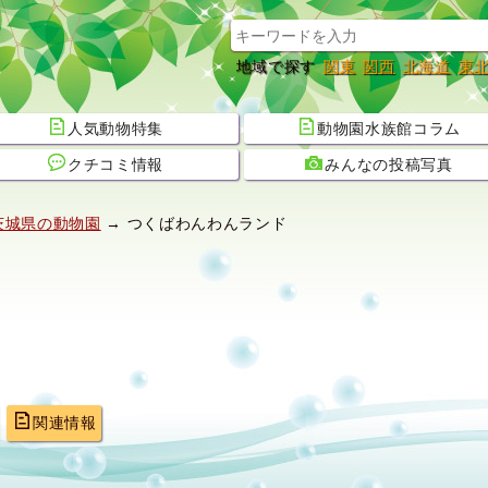
地域で探す
関東
関西
北海道
東
人気動物特集
動物園水族館コラム
クチコミ情報
みんなの投稿写真
茨城県の動物園
→ つくばわんわんランド
関連情報