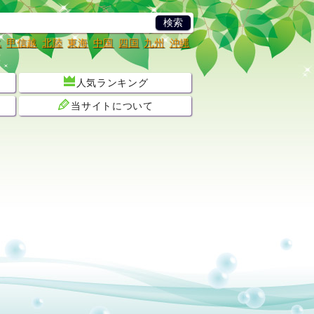
北
甲信越
北陸
東海
中国
四国
九州
沖縄
人気ランキング
当サイトについて