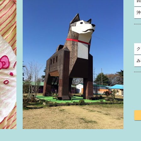
四
沖
ク
み