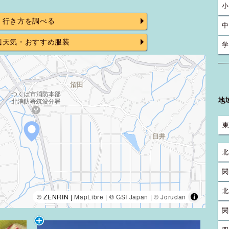
小
行き方を調べる
中
辺天気・おすすめ服装
学
地
北
関
北
© ZENRIN |
MapLibre
| ©
GSI Japan
|
© Jorudan
関