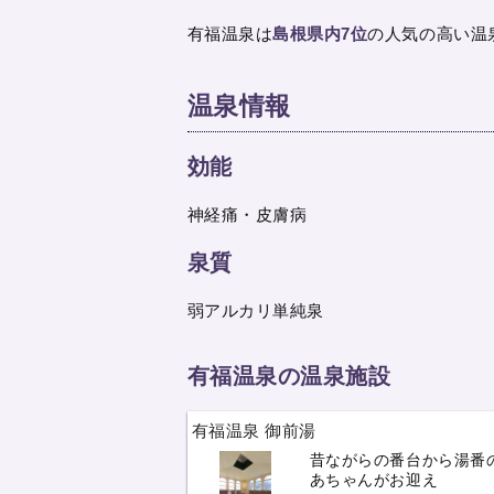
有福温泉は
島根県内7位
の人気の高い温
温泉情報
効能
神経痛・皮膚病
泉質
弱アルカリ単純泉
有福温泉の温泉施設
有福温泉 御前湯
昔ながらの番台から湯番
あちゃんがお迎え