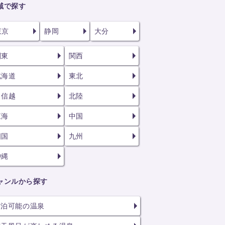
域で探す
東京
静岡
大分
関東
関西
北海道
東北
甲信越
北陸
東海
中国
四国
九州
沖縄
ャンルから探す
宿泊可能の温泉