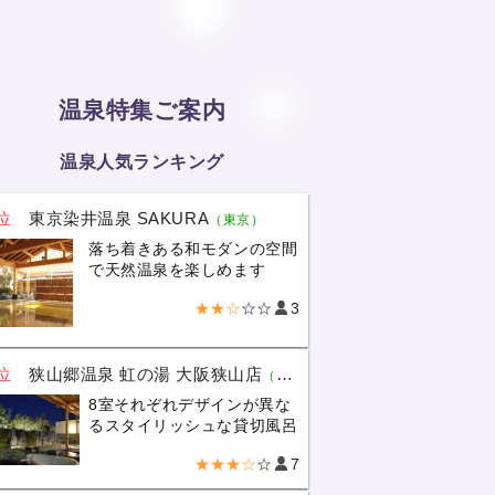
温泉特集ご案内
温泉人気ランキング
位
東京染井温泉 SAKURA
（東京）
落ち着きある和モダンの空間
で天然温泉を楽しめます
★★☆
☆☆
3
位
狭山郷温泉 虹の湯 大阪狭山店
（大阪）
8室それぞれデザインが異な
るスタイリッシュな貸切風呂
★★★☆
☆
7