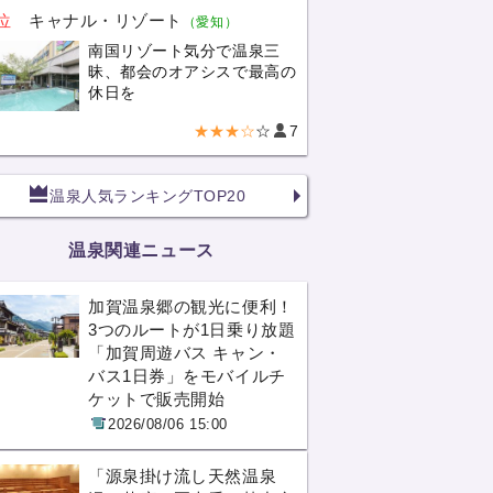
位
キャナル・リゾート
（愛知）
南国リゾート気分で温泉三
昧、都会のオアシスで最高の
休日を
★★★☆
☆
7
温泉人気ランキングTOP20
温泉関連ニュース
加賀温泉郷の観光に便利！
3つのルートが1日乗り放題
「加賀周遊バス キャン・
バス1日券」をモバイルチ
ケットで販売開始
2026/08/06 15:00
「源泉掛け流し天然温泉