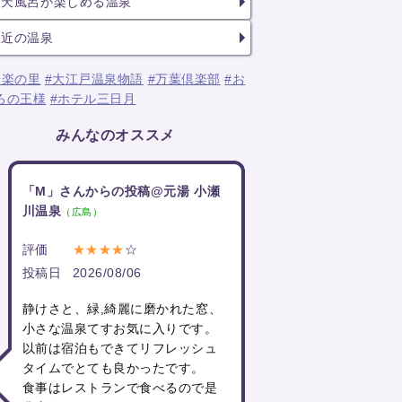
露天風呂が楽しめる温泉
駅近の温泉
湯楽の里
#大江戸温泉物語
#万葉倶楽部
#お
ろの王様
#ホテル三日月
みんなのオススメ
「M」さんからの投稿@元湯 小瀬
川温泉
（広島）
評価
★★★★
☆
投稿日
2026/08/06
静けさと、緑,綺麗に磨かれた窓、
小さな温泉てすお気に入りです。
以前は宿泊もできてリフレッシュ
タイムでとても良かったです。
食事はレストランで食べるので是