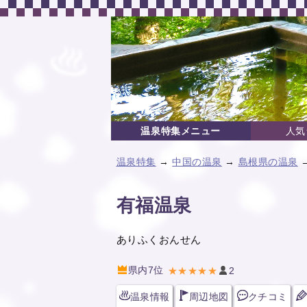
温泉特集メニュー
人気
温泉特集
→
中国の温泉
→
島根県の温泉
有福温泉
ありふくおんせん
県内7位
★★★★★
2
温泉情報
周辺地図
クチコミ