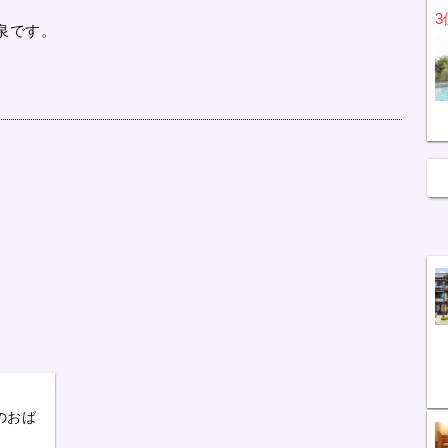
3
泉です。
のおば