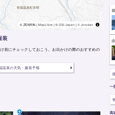
© ZENRIN |
MapLibre
| ©
GSI Japan
|
© Jorudan
服装
かけ前にチェックしておこう。お出かけの際のおすすめの
福温泉の天気・服装予報
一
高