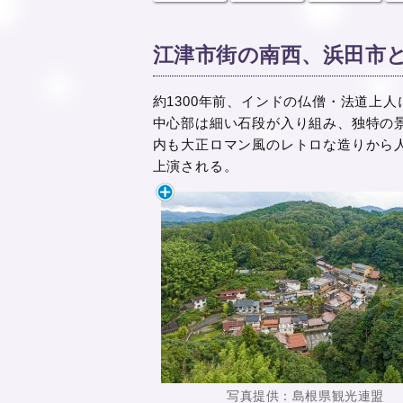
江津市街の南西、浜田市
約1300年前、インドの仏僧・法道上
中心部は細い石段が入り組み、独特の
内も大正ロマン風のレトロな造りから
上演される。
写真提供：島根県観光連盟