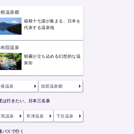
箱根温泉郷
箱根十七湯が集まる、日本を
代表する温泉地
由布院温泉
朝霧が立ち込める幻想的な温
泉街
道後温泉
加賀温泉郷
度は行きたい、日本三名泉
有馬温泉
草津温泉
下呂温泉
速バスで行く