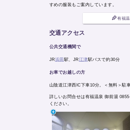
すめの服装もご案内しています。
有福温
交通アクセス
公共交通機関で
JR
浜田
駅、JR
江津
駅バスで約30分
お車でお越しの方
山陰道江津西IC下車10分。＜無料＞駐
詳しいお問合せは有福温泉 御前湯 0855-5
ください。