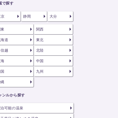
域で探す
東京
静岡
大分
関東
関西
北海道
東北
甲信越
北陸
東海
中国
四国
九州
沖縄
ャンルから探す
宿泊可能の温泉