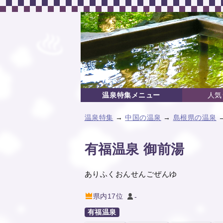
温泉特集メニュー
人気
温泉特集
→
中国の温泉
→
島根県の温泉
→
有福温泉 御前湯
ありふくおんせんごぜんゆ
県内17位
-
有福温泉