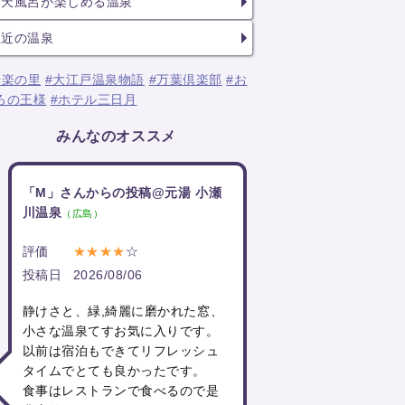
露天風呂が楽しめる温泉
駅近の温泉
湯楽の里
#大江戸温泉物語
#万葉倶楽部
#お
ろの王様
#ホテル三日月
みんなのオススメ
「M」さんからの投稿@元湯 小瀬
川温泉
（広島）
評価
★★★★
☆
投稿日
2026/08/06
静けさと、緑,綺麗に磨かれた窓、
小さな温泉てすお気に入りです。
以前は宿泊もできてリフレッシュ
タイムでとても良かったです。
食事はレストランで食べるので是