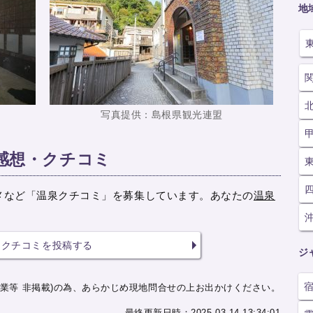
地
写真提供：島根県観光連盟
感想・クチコミ
メなど「温泉クチコミ」を募集しています。あなたの
温泉
クチコミを投稿する
ジ
業等 非掲載)の為、あらかじめ現地問合せの上お出かけください。
最終更新日時：2025-03-14 13:34:01