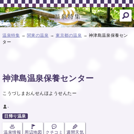
温泉特集
→
関東の温泉
→
東京都の温泉
→ 神津島温泉保養セン
ター
神津島温泉保養センター
こうづしまおんせんほようせんたー
-
日帰り温泉
温泉情報
周辺地図
クチコミ
週間天気