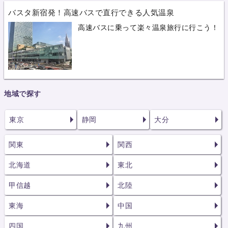
バスタ新宿発！高速バスで直行できる人気温泉
高速バスに乗って楽々温泉旅行に行こう！
地域で探す
東京
静岡
大分
関東
関西
北海道
東北
甲信越
北陸
東海
中国
四国
九州