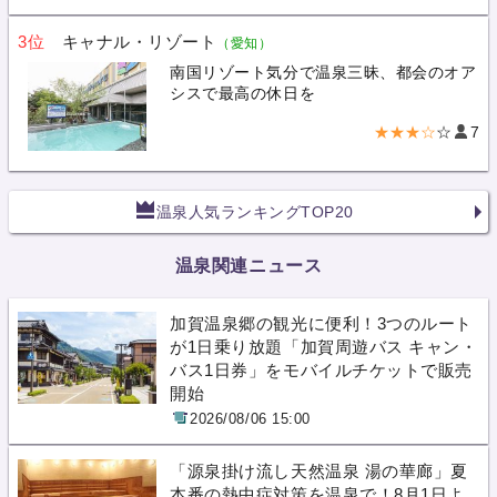
3位
キャナル・リゾート
（愛知）
南国リゾート気分で温泉三昧、都会のオア
シスで最高の休日を
★★★☆
☆
7
温泉人気ランキングTOP20
温泉関連ニュース
加賀温泉郷の観光に便利！3つのルート
が1日乗り放題「加賀周遊バス キャン・
バス1日券」をモバイルチケットで販売
開始
2026/08/06 15:00
「源泉掛け流し天然温泉 湯の華廊」夏
本番の熱中症対策を温泉で！8月1日よ