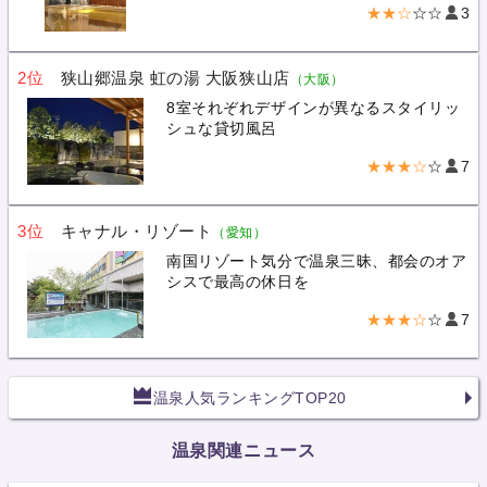
★★☆
☆☆
3
2位
狭山郷温泉 虹の湯 大阪狭山店
（大阪）
8室それぞれデザインが異なるスタイリッ
シュな貸切風呂
★★★☆
☆
7
3位
キャナル・リゾート
（愛知）
南国リゾート気分で温泉三昧、都会のオア
シスで最高の休日を
★★★☆
☆
7
温泉人気ランキングTOP20
温泉関連ニュース