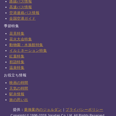
路線バス情報
高速バス情報
空港連絡バス情報
全国空港ガイド
季節特集
花見特集
花火大会特集
動物園・水族館特集
イルミネーション特集
紅葉特集
初詣特集
温泉特集
お役立ち情報
映画の時間
天気の時間
駅弁情報
旅の思い出
提供：
乗換案内のジョルダン
｜
プライバシーポリシー
Copyright © 1996-2026 Jorudan Co.,Ltd. All Rights Reserved.