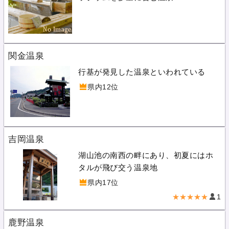
関金温泉
行基が発見した温泉といわれている
県内12位
吉岡温泉
湖山池の南西の畔にあり、初夏にはホ
タルが飛び交う温泉地
県内17位
★★★★★
1
鹿野温泉