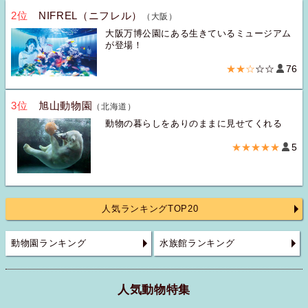
2位
NIFREL（ニフレル）
（大阪）
大阪万博公園にある生きているミュージアム
が登場！
★★☆
☆☆
76
3位
旭山動物園
（北海道）
動物の暮らしをありのままに見せてくれる
★★★★★
5
人気ランキングTOP20
動物園ランキング
水族館ランキング
人気動物特集