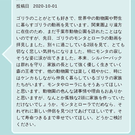
投稿日
2020-10-01
ゴリラのことがとても好きで、世界中の動物園や野生
に暮らすゴリラの動画を見ています。関東圏より遠方
に在住のため、まだ千葉市動物公園を訪れたことはな
いのですが、先日、ゴリラのモンタとローラの動画を
拝見しました。別々に過ごしている2頭を見て、とても
切なく悲しい気持ちになりました。特にモンタの寂し
そうな姿に涙が出てきました。本来、シルバーバック
は群れを守り、家族の長として強く優しく生きていく
森の王者です。他の動物園では楽しく穏やかに、時に
はケンカもしながら仲良く暮らしているゴリラの家族
たちがいます。モンタやローラにもそうあってほしい
と思います。動物園の色んな諸事情や理由もおありか
と思いますが、なんとか孤独な2頭に家族を作っていた
だけないでしょうか。モンタとローラでだめなら、そ
れぞれに新しい伴侶を見つけてあげてほしいです。そ
して寿命つきるまで幸せでいてほしい。どうかご検討
ください。