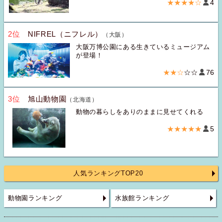
★★★★☆
4
2位
NIFREL（ニフレル）
（大阪）
大阪万博公園にある生きているミュージアム
が登場！
★★☆
☆☆
76
3位
旭山動物園
（北海道）
動物の暮らしをありのままに見せてくれる
★★★★★
5
人気ランキングTOP20
動物園ランキング
水族館ランキング