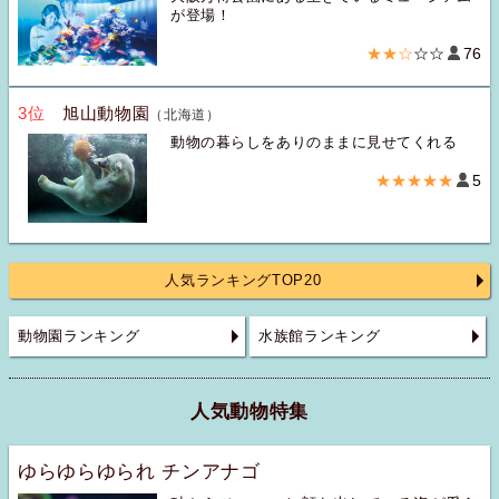
が登場！
★★☆
☆☆
76
3位
旭山動物園
（北海道）
動物の暮らしをありのままに見せてくれる
★★★★★
5
人気ランキングTOP20
動物園ランキング
水族館ランキング
人気動物特集
ゆらゆらゆられ チンアナゴ