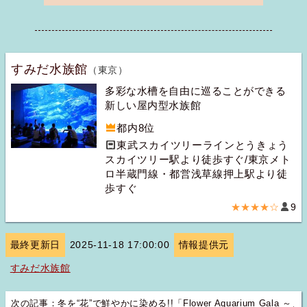
すみだ水族館
（東京）
多彩な水槽を自由に巡ることができる
新しい屋内型水族館
都内8位
東武スカイツリーラインとうきょう
スカイツリー駅より徒歩すぐ/東京メト
ロ半蔵門線・都営浅草線押上駅より徒
歩すぐ
★★★★☆
9
最終更新日
2025-11-18 17:00:00
情報提供元
すみだ水族館
次の記事：冬を“花”で鮮やかに染める!!「Flower Aquarium Gala ～