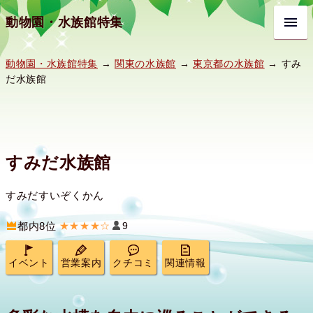
動物園・水族館特集
動物園・水族館特集
→
関東の水族館
→
東京都の水族館
→ すみ
だ水族館
すみだ水族館
すみだすいぞくかん
都内8位
★★★★☆
9
イベント
営業案内
クチコミ
関連情報