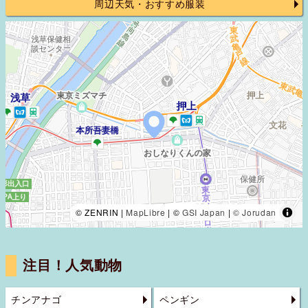
周辺天気・おすすめ服装
© ZENRIN |
MapLibre
| ©
GSI Japan
|
© Jorudan
注目！人気動物
チンアナゴ
ペンギン