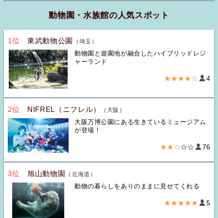
動物園・水族館の人気スポット
1位
東武動物公園
（埼玉）
動物園と遊園地が融合したハイブリッドレジ
ャーランド
★★★★☆
4
2位
NIFREL（ニフレル）
（大阪）
大阪万博公園にある生きているミュージアム
が登場！
★★☆
☆☆
76
3位
旭山動物園
（北海道）
動物の暮らしをありのままに見せてくれる
★★★★★
5