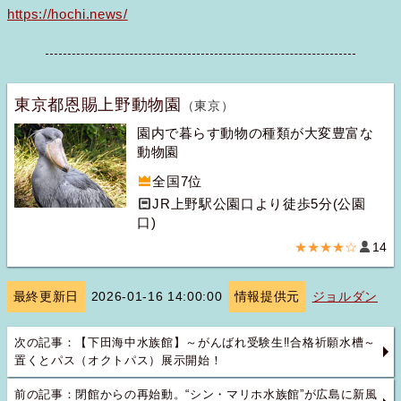
https://hochi.news/
東京都恩賜上野動物園
（東京）
園内で暮らす動物の種類が大変豊富な
動物園
全国7位
JR上野駅公園口より徒歩5分(公園
口)
★★★★☆
14
最終更新日
2026-01-16 14:00:00
情報提供元
ジョルダン
次の記事：【下田海中水族館】～がんばれ受験生‼合格祈願水槽～
置くとパス（オクトパス）展示開始！
前の記事：閉館からの再始動。“シン・マリホ水族館”が広島に新風