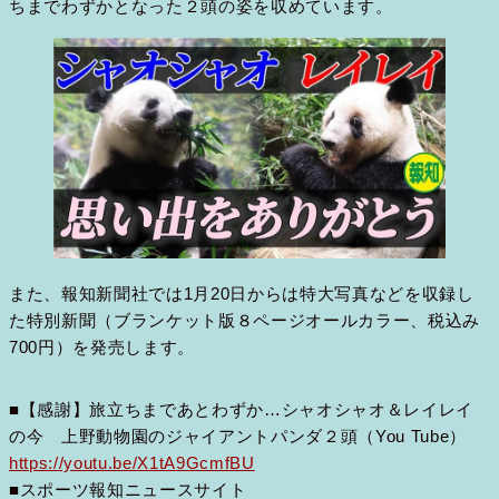
ちまでわずかとなった２頭の姿を収めています。
また、報知新聞社では1月20日からは特大写真などを収録し
た特別新聞（ブランケット版８ページオールカラー、税込み
700円）を発売します。
■【感謝】旅立ちまであとわずか…シャオシャオ＆レイレイ
の今 上野動物園のジャイアントパンダ２頭（You Tube）
https://youtu.be/X1tA9GcmfBU
■スポーツ報知ニュースサイト