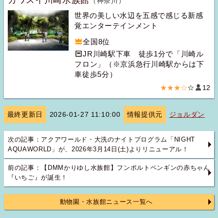
カワスイ川崎水族館
（神奈川）
世界の美しい水辺を五感で感じる新感
覚エンターテインメント
全国8位
JR川崎駅下車 徒歩1分で「川崎ル
フロン」（※京浜急行川崎駅からは下
車徒歩5分）
★★★☆
☆
12
最終更新日
2026-01-27 11:10:00
情報提供元
ジョルダン
次の記事：アクアワールド・大洗のナイトプログラム「NIGHT
AQUAWORLD」が、2026年3月14日(土)よりリニューアル！
前の記事：【DMMかりゆし水族館】フンボルトペンギンの赤ちゃん
『いちご』が誕生！
動物園・水族館ニュース一覧へ