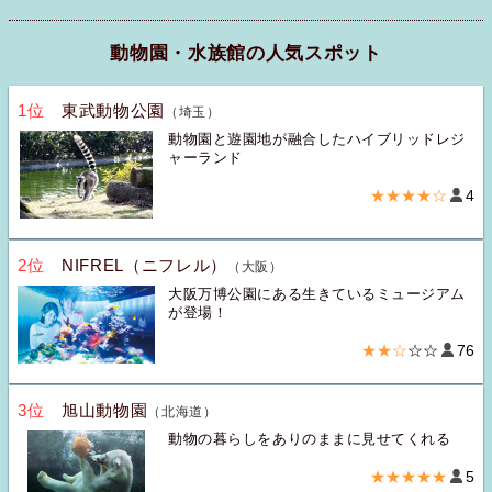
動物園・水族館の人気スポット
1位
東武動物公園
（埼玉）
動物園と遊園地が融合したハイブリッドレジ
ャーランド
★★★★☆
4
2位
NIFREL（ニフレル）
（大阪）
大阪万博公園にある生きているミュージアム
が登場！
★★☆
☆☆
76
3位
旭山動物園
（北海道）
動物の暮らしをありのままに見せてくれる
★★★★★
5