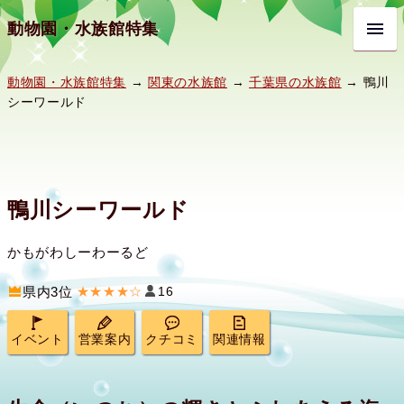
動物園・水族館特集
動物園・水族館特集
→
関東の水族館
→
千葉県の水族館
→ 鴨川
シーワールド
鴨川シーワールド
かもがわしーわーるど
県内3位
★★★★☆
16
イベント
営業案内
クチコミ
関連情報