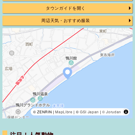
タウンガイドを開く
周辺天気・おすすめ服装
© ZENRIN |
MapLibre
| ©
GSI Japan
|
© Jorudan
注目！人気動物