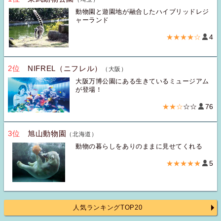
動物園と遊園地が融合したハイブリッドレジ
ャーランド
★★★★☆
4
2位
NIFREL（ニフレル）
（大阪）
大阪万博公園にある生きているミュージアム
が登場！
★★☆
☆☆
76
3位
旭山動物園
（北海道）
動物の暮らしをありのままに見せてくれる
★★★★★
5
人気ランキングTOP20