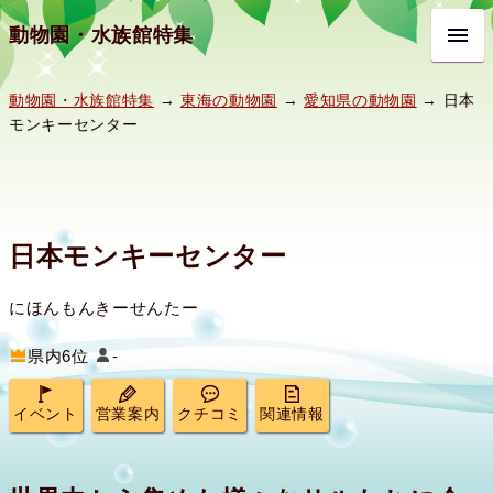
動物園・水族館特集
動物園・水族館特集
→
東海の動物園
→
愛知県の動物園
→ 日本
モンキーセンター
日本モンキーセンター
にほんもんきーせんたー
県内6位
-
イベント
営業案内
クチコミ
関連情報