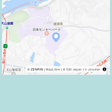
© ZENRIN |
MapLibre
| ©
GSI Japan
|
© Jorudan