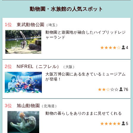
動物園・水族館の人気スポット
1位
東武動物公園
（埼玉）
動物園と遊園地が融合したハイブリッドレジ
ャーランド
★★★★☆
4
2位
NIFREL（ニフレル）
（大阪）
大阪万博公園にある生きているミュージアム
が登場！
★★☆
☆☆
76
3位
旭山動物園
（北海道）
動物の暮らしをありのままに見せてくれる
★★★★★
5