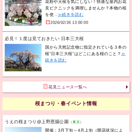
花粉や天候を気にしない！快適な屋内お花
見ピクニックを満喫しませんか？本物の桜
を使...
≫続きを読む
2026/02/26 13:00:00
必見！１度は見ておきたい 日本三大桜
国から天然記念物に指定されている３本の
桜”日本三大桜”はどこにある桜のこと？
≫
続きを読む
花見ニュース一覧へ
桜まつり・春イベント情報
うえの桜まつり@上野恩賜公園
（東京）
開催：3月下旬～4月上旬（開花状況によ