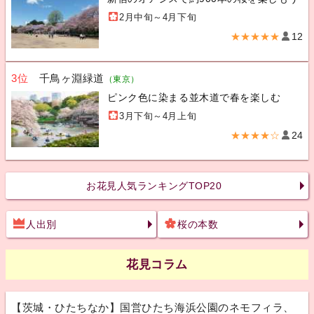
2月中旬～4月下旬
★★★★★
12
3位
千鳥ヶ淵緑道
（東京）
ピンク色に染まる並木道で春を楽しむ
3月下旬～4月上旬
★★★★☆
24
お花見人気ランキングTOP20
人出別
桜の本数
花見コラム
【茨城・ひたちなか】国営ひたち海浜公園のネモフィラ、