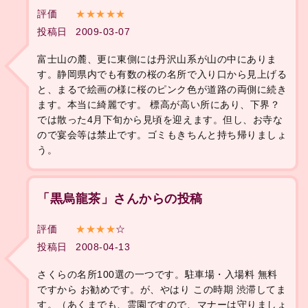
評価
★★★★★
投稿日
2009-03-07
富士山の麓、更に東側には丹沢山系が山の中にありま
す。静岡県内でも有数の桜の名所で入り口から見上げる
と、まるで絵画の様に桜のピンク色が道路の両側に続き
ます。本当に綺麗です。 標高が高い所にあり、下界？
では散った4月下旬から見頃を迎えます。但し、お寺な
ので宴会等は禁止です。ゴミもきちんと持ち帰りましょ
う。
「黒烏龍茶」さんからの投稿
評価
★★★★
☆
投稿日
2008-04-13
さくらの名所100選の一つです。駐車場・入場料 無料
ですから お勧めです。が、やはり この時期 渋滞してま
す。（あくまでも、霊園ですので、マナーは守りましょ