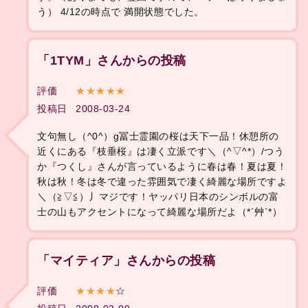
う） 4/12の時点で 満開状態でした。
「1TYM」さんからの投稿
評価
★★★★★
投稿日
2008-03-24
文句無し（^0^）g冨士霊園の桜は天下一品！休憩所の
近くにある『枝垂桜』は凄く立派です＼（^▽^*）/つう
か『つくし』さんが言っているように春は春！夏は夏！
秋は秋！冬は冬で違った雰囲気で凄く綺麗な場所ですよ
＼（≧▽≦）丿マジです！ヤッパリ日本のシンボルの富
士の山もアクセントになって綺麗な場所だよ（*´艸`*）
「マイティア」さんからの投稿
評価
★★★★
☆