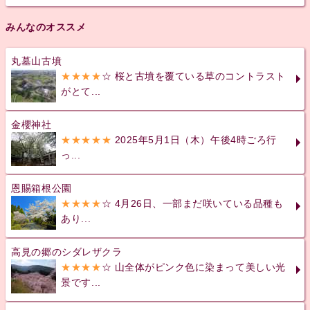
みんなのオススメ
丸墓山古墳
★★★★
☆ 桜と古墳を覆ている草のコントラスト
がとて...
金櫻神社
★★★★★
2025年5月1日（木）午後4時ごろ行
っ...
恩賜箱根公園
★★★★
☆ 4月26日、一部まだ咲いている品種も
あり...
高見の郷のシダレザクラ
★★★★
☆ 山全体がピンク色に染まって美しい光
景です...