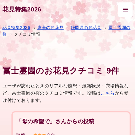
花見特集2026
花見特集2026
→
東海のお花見
→
静岡県のお花見
→
冨士霊園の
桜
→ クチコミ情報
冨士霊園のお花見クチコミ 9件
ユーザが訪れたときのリアルな感想・混雑状況・穴場情報な
ど、冨士霊園の桜のクチコミ情報です。投稿は
こちら
から受
け付けております。
「母の希望で」さんからの投稿
評価
★★★
☆☆