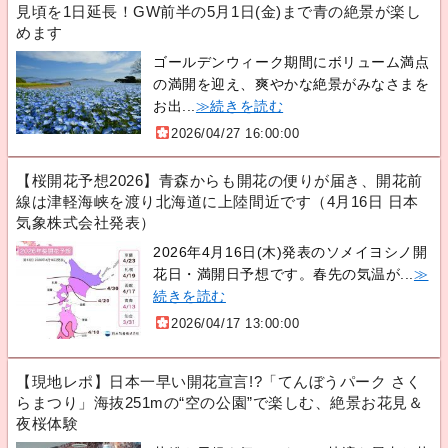
見頃を1日延長！GW前半の5月1日(金)まで青の絶景が楽し
めます
ゴールデンウィーク期間にボリューム満点
の満開を迎え、爽やかな絶景がみなさまを
お出...
≫続きを読む
2026/04/27 16:00:00
【桜開花予想2026】青森からも開花の便りが届き、開花前
線は津軽海峡を渡り北海道に上陸間近です（4月16日 日本
気象株式会社発表）
2026年4月16日(木)発表のソメイヨシノ開
花日・満開日予想です。春先の気温が...
≫
続きを読む
2026/04/17 13:00:00
【現地レポ】日本一早い開花宣言!?「てんぼうパーク さく
らまつり」海抜251mの“空の公園”で楽しむ、絶景お花見＆
夜桜体験