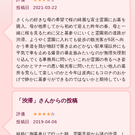
投稿日
2021-03-22
さくらの好きな母の希望で桜の綺麗な富士霊園にお墓を
購入。母が他界してから初めて迎えた昨年の春。母と一
緒に桜を見るために父と墓参りにいくと霊園前の道路が
渋滞。ようやく霊園に入れても徒歩の観光客が5区へ向
かう車道を我が物顔で塞き止めどかない駐車場以外にも
平気で車を止める爆音の暴走族みたいなのが無理矢理割
り込んでくる事務局に問いたいこれが霊園の有るべき姿
なのかとマナーの悪い観光客に問いただしたい他人の墓
所を荒らして楽しいのかと今年は皮肉にもコロナのおか
げで静かに墓参りができるのではないかと期待している
「渋滞」さんからの投稿
評価
★★★★
☆
投稿日
2019-04-06
純粋に御墓参りで行った時、霊園手前から謎の渋滞…し