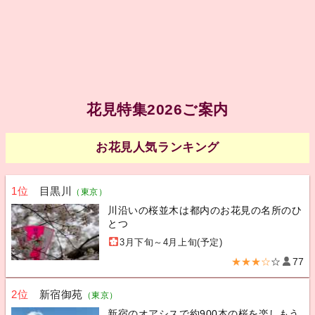
花見特集2026ご案内
お花見人気ランキング
1位
目黒川
（東京）
川沿いの桜並木は都内のお花見の名所のひ
とつ
3月下旬～4月上旬(予定)
★★★☆
☆
77
2位
新宿御苑
（東京）
新宿のオアシスで約900本の桜を楽しもう