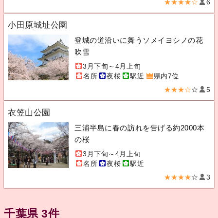
★★★★☆
6
小田原城址公園
登城の道沿いに舞うソメイヨシノの花
吹雪
3月下旬～4月上旬
名所
夜桜
駅近
県内7位
★★★☆
☆
5
衣笠山公園
三浦半島に春の訪れを告げる約2000本
の桜
3月下旬～4月上旬
名所
夜桜
駅近
★★★★
☆
3
千葉県 3件