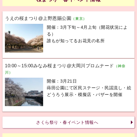
うえの桜まつり@上野恩賜公園
（東京）
開催：3月下旬～4月上旬（開花状況によ
る）
誰もが知ってるお花見の名所
10:00～15:00みなみ桜まつり@大岡川プロムナード
（神奈
川）
開催：3月21日
蒔田公園にて区民ステージ・民謡流し・絵
どうろう展示・模擬店・バザーを開催
さくら祭り・春イベント情報へ