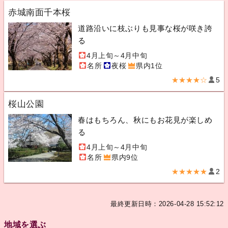
赤城南面千本桜
道路沿いに枝ぶりも見事な桜が咲き誇
る
4月上旬～4月中旬
名所
夜桜
県内1位
★★★★☆
5
桜山公園
春はもちろん、秋にもお花見が楽しめ
る
4月上旬～4月中旬
名所
県内9位
★★★★★
2
最終更新日時：2026-04-28 15:52:12
地域を選ぶ