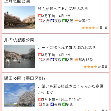
上野恩賜公園
誰もが知ってるお花見の名所
3月下旬～4月上旬
名所
夜桜
駅近
全国8位
★★★★☆
10
井の頭恩賜公園
ボートに揺られてほのぼのお花見
3月下旬～4月上旬
名所
夜桜
駅近
都内15位
★★★★
☆
8
隅田公園（墨田区側）
川沿いを彩る桜並木にうららかな春風
がそよぐ
3月下旬～4月上旬(予定)
名所
夜桜
駅近