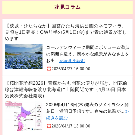
花見コラム
【茨城・ひたちなか】国営ひたち海浜公園のネモフィラ、
見頃を1日延長！GW前半の5月1日(金)まで青の絶景が楽し
めます
ゴールデンウィーク期間にボリューム満点
の満開を迎え、爽やかな絶景がみなさまを
お出...
≫続きを読む
2026/04/27 16:00:00
【桜開花予想2026】青森からも開花の便りが届き、開花前
線は津軽海峡を渡り北海道に上陸間近です（4月16日 日本
気象株式会社発表）
2026年4月16日(木)発表のソメイヨシノ開
花日・満開日予想です。春先の気温が...
≫
続きを読む
2026/04/17 13:00:00