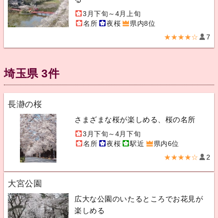
3月下旬～4月上旬
名所
夜桜
県内8位
★★★★☆
7
埼玉県 3件
長瀞の桜
さまざまな桜が楽しめる、桜の名所
3月下旬～4月下旬
名所
夜桜
駅近
県内6位
★★★★☆
2
大宮公園
広大な公園のいたるところでお花見が
楽しめる