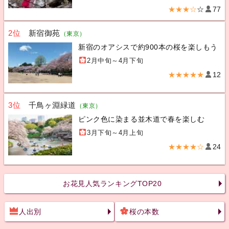
★★★☆
☆
77
2位
新宿御苑
（東京）
新宿のオアシスで約900本の桜を楽しもう
2月中旬～4月下旬
★★★★★
12
3位
千鳥ヶ淵緑道
（東京）
ピンク色に染まる並木道で春を楽しむ
3月下旬～4月上旬
★★★★☆
24
お花見人気ランキングTOP20
人出別
桜の本数