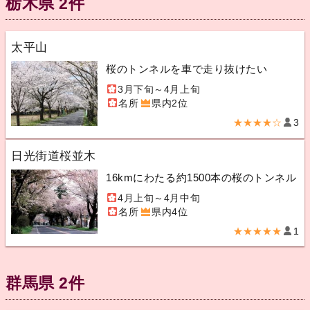
栃木県 2件
太平山
桜のトンネルを車で走り抜けたい
3月下旬～4月上旬
名所
県内2位
★★★★☆
3
日光街道桜並木
16kmにわたる約1500本の桜のトンネル
4月上旬～4月中旬
名所
県内4位
★★★★★
1
群馬県 2件