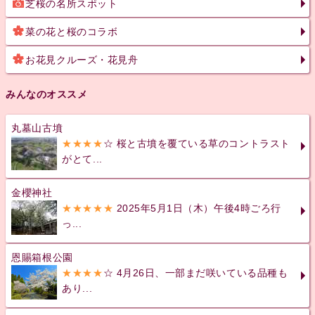
芝桜の名所スポット
菜の花と桜のコラボ
お花見クルーズ・花見舟
みんなのオススメ
丸墓山古墳
★★★★
☆ 桜と古墳を覆ている草のコントラスト
がとて...
金櫻神社
★★★★★
2025年5月1日（木）午後4時ごろ行
っ...
恩賜箱根公園
★★★★
☆ 4月26日、一部まだ咲いている品種も
あり...