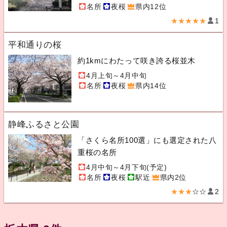
名所
夜桜
県内12位
★★★★★
1
平和通りの桜
約1kmにわたって咲き誇る桜並木
4月上旬～4月中旬
名所
夜桜
県内14位
静峰ふるさと公園
「さくら名所100選」にも選定された八
重桜の名所
4月中旬～4月下旬(予定)
名所
夜桜
駅近
県内2位
★★★
☆☆
2