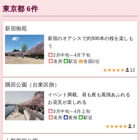
東京都 6件
新宿御苑
新宿のオアシスで約900本の桜を楽しも
う
2月中旬～4月下旬
名所
駅近
全国2位
★★★★★
12
隅田公園（台東区側）
イベント満載、昼も夜も風情あふれる
お花見が楽しめる
3月中旬～4月上旬
名所
夜桜
駅近
★★★★★
3