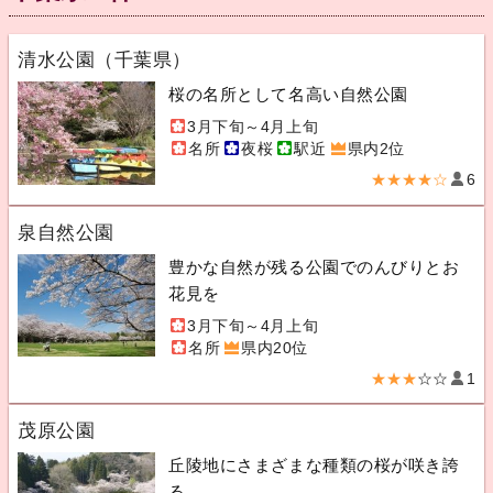
清水公園（千葉県）
桜の名所として名高い自然公園
3月下旬～4月上旬
名所
夜桜
駅近
県内2位
★★★★☆
6
泉自然公園
豊かな自然が残る公園でのんびりとお
花見を
3月下旬～4月上旬
名所
県内20位
★★★
☆☆
1
茂原公園
丘陵地にさまざまな種類の桜が咲き誇
る