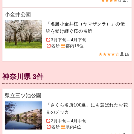
★★★★
☆
7
小金井公園
「名勝小金井桜（ヤマザクラ）」の伝
統を受け継ぐ桜の名所
3月下旬～4月下旬
名所
都内19位
★★★★☆
16
神奈川県 3件
県立三ツ池公園
「さくら名所100選」にも選ばれたお花
見のメッカ
2月中旬～4月中旬
名所
県内4位