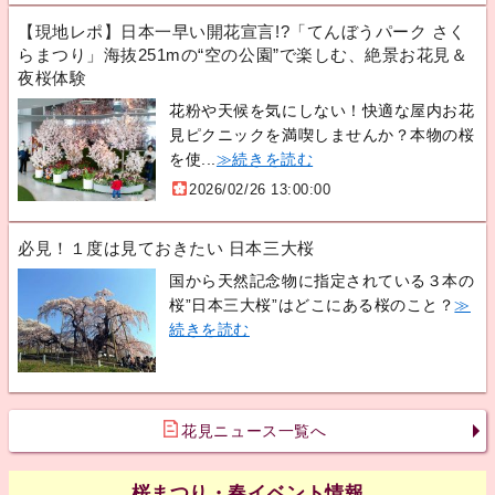
【現地レポ】日本一早い開花宣言!?「てんぼうパーク さく
らまつり」海抜251mの“空の公園”で楽しむ、絶景お花見＆
夜桜体験
花粉や天候を気にしない！快適な屋内お花
見ピクニックを満喫しませんか？本物の桜
を使...
≫続きを読む
2026/02/26 13:00:00
必見！１度は見ておきたい 日本三大桜
国から天然記念物に指定されている３本の
桜”日本三大桜”はどこにある桜のこと？
≫
続きを読む
花見ニュース一覧へ
桜まつり・春イベント情報