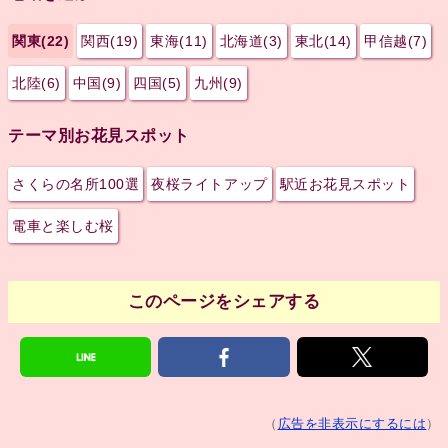
関東(22)
関西(19)
東海(11)
北海道(3)
東北(14)
甲信越(7)
北陸(6)
中国(9)
四国(5)
九州(9)
テーマ別お花見スポット
さくらの名所100選
夜桜ライトアップ
駅近お花見スポット
電車と楽しむ桜
このページをシェアする
（
広告を非表示にするには
）