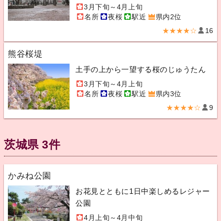
3月下旬～4月上旬
名所
夜桜
駅近
県内2位
★★★★☆
16
熊谷桜堤
土手の上から一望する桜のじゅうたん
3月下旬～4月上旬
名所
夜桜
駅近
県内3位
★★★★☆
9
茨城県 3件
かみね公園
お花見とともに1日中楽しめるレジャー
公園
4月上旬～4月中旬