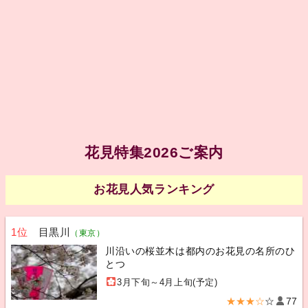
花見特集2026ご案内
お花見人気ランキング
1位
目黒川
（東京）
川沿いの桜並木は都内のお花見の名所のひ
とつ
3月下旬～4月上旬(予定)
★★★☆
☆
77