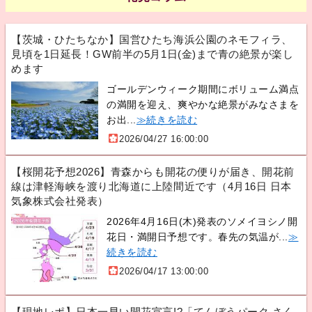
【茨城・ひたちなか】国営ひたち海浜公園のネモフィラ、
見頃を1日延長！GW前半の5月1日(金)まで青の絶景が楽し
めます
ゴールデンウィーク期間にボリューム満点
の満開を迎え、爽やかな絶景がみなさまを
お出...
≫続きを読む
2026/04/27 16:00:00
【桜開花予想2026】青森からも開花の便りが届き、開花前
線は津軽海峡を渡り北海道に上陸間近です（4月16日 日本
気象株式会社発表）
2026年4月16日(木)発表のソメイヨシノ開
花日・満開日予想です。春先の気温が...
≫
続きを読む
2026/04/17 13:00:00
【現地レポ】日本一早い開花宣言!?「てんぼうパーク さく