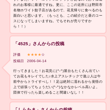
れのお客様に最適ですね。更に、ここの近所には野田市
名物ホワイト餃子店があるので、花見帰りに食べるのも
面白いと思います。（もっとも、この紹介だと昼のコー
スになってしまいますね。でもそれが売りですか
ら！！）
「4525」さんからの投稿
評価
★★★★
☆
投稿日
2006-04-14
行ってきました！お花見に(^-^)屋台もたくさん出てい
てお花もキレイでした♪水上アスレチックで遊ぶ人は午
前中からトライすべし！！足は絶対に濡れるから覚悟の
上で頑張ってちょうだい(^-^)なかなかレベル高いよ。
団体で行ったら楽しめること間違いなし！！
「しらたま」さんからの投稿