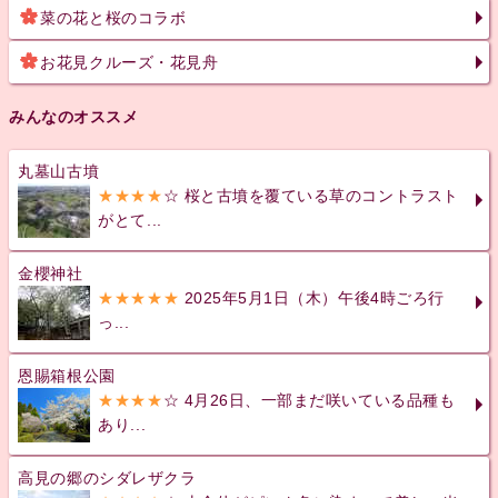
菜の花と桜のコラボ
お花見クルーズ・花見舟
みんなのオススメ
丸墓山古墳
★★★★
☆ 桜と古墳を覆ている草のコントラスト
がとて...
金櫻神社
★★★★★
2025年5月1日（木）午後4時ごろ行
っ...
恩賜箱根公園
★★★★
☆ 4月26日、一部まだ咲いている品種も
あり...
高見の郷のシダレザクラ