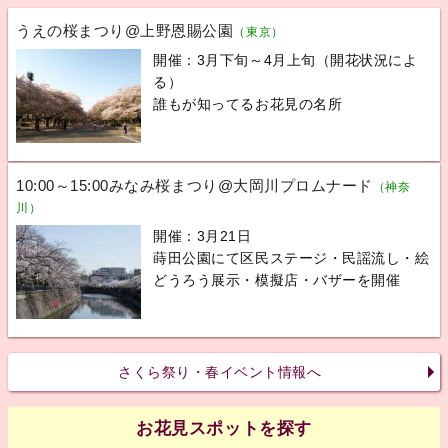
うえの桜まつり@上野恩賜公園
（東京）
開催：3月下旬～4月上旬（開花状況によ
る）
誰もが知ってるお花見の名所
10:00～15:00みなみ桜まつり@大岡川プロムナード
（神奈
川）
開催：3月21日
蒔田公園にて区民ステージ・民謡流し・絵
どうろう展示・模擬店・バザーを開催
さくら祭り・春イベント情報へ
お花見スポットを探す