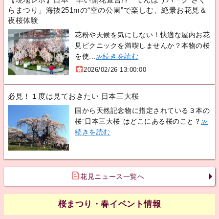
らまつり」海抜251mの“空の公園”で楽しむ、絶景お花見＆
夜桜体験
花粉や天候を気にしない！快適な屋内お花
見ピクニックを満喫しませんか？本物の桜
を使...
≫続きを読む
2026/02/26 13:00:00
必見！１度は見ておきたい 日本三大桜
国から天然記念物に指定されている３本の
桜”日本三大桜”はどこにある桜のこと？
≫
続きを読む
花見ニュース一覧へ
桜まつり・春イベント情報