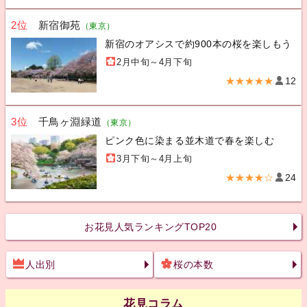
2位
新宿御苑
（東京）
新宿のオアシスで約900本の桜を楽しもう
2月中旬～4月下旬
★★★★★
12
3位
千鳥ヶ淵緑道
（東京）
ピンク色に染まる並木道で春を楽しむ
3月下旬～4月上旬
★★★★☆
24
お花見人気ランキングTOP20
人出別
桜の本数
花見コラム