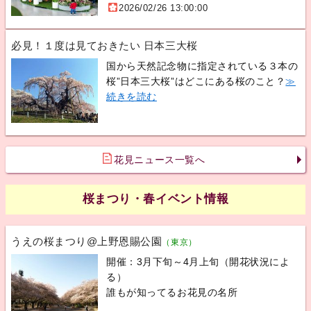
2026/02/26 13:00:00
必見！１度は見ておきたい 日本三大桜
国から天然記念物に指定されている３本の
桜”日本三大桜”はどこにある桜のこと？
≫
続きを読む
花見ニュース一覧へ
桜まつり・春イベント情報
うえの桜まつり@上野恩賜公園
（東京）
開催：3月下旬～4月上旬（開花状況によ
る）
誰もが知ってるお花見の名所