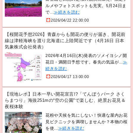
ルメやフォトスポットも充実。5月24日ま
で...
≫続きを読む
2026/04/22 22:00:00
【桜開花予想2026】青森からも開花の便りが届き、開花前
線は津軽海峡を渡り北海道に上陸間近です（4月16日 日本
気象株式会社発表）
2026年4月16日(木)発表のソメイヨシノ開
花日・満開日予想です。春先の気温が...
≫
続きを読む
2026/04/17 13:00:00
【現地レポ】日本一早い開花宣言!?「てんぼうパーク さく
らまつり」海抜251mの“空の公園”で楽しむ、絶景お花見＆
夜桜体験
花粉や天候を気にしない！快適な屋内お花
見ピクニックを満喫しませんか？本物の桜
を使...
≫続きを読む