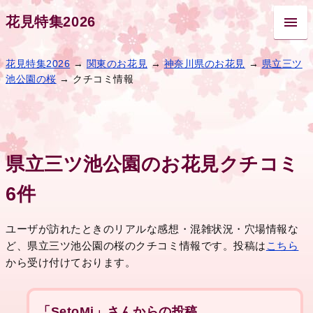
花見特集2026
花見特集2026
→
関東のお花見
→
神奈川県のお花見
→
県立三ツ
池公園の桜
→ クチコミ情報
県立三ツ池公園のお花見クチコミ
6件
ユーザが訪れたときのリアルな感想・混雑状況・穴場情報な
ど、県立三ツ池公園の桜のクチコミ情報です。投稿は
こちら
から受け付けております。
「SetoMi」さんからの投稿