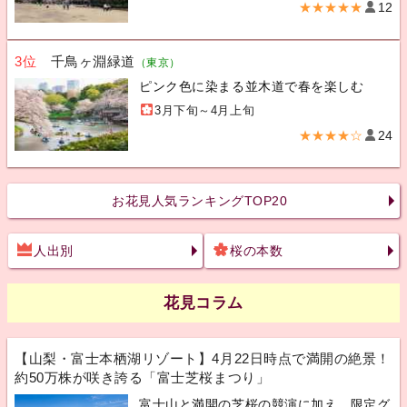
★★★★★
12
3位
千鳥ヶ淵緑道
（東京）
ピンク色に染まる並木道で春を楽しむ
3月下旬～4月上旬
★★★★☆
24
お花見人気ランキングTOP20
人出別
桜の本数
花見コラム
【山梨・富士本栖湖リゾート】4月22日時点で満開の絶景！
約50万株が咲き誇る「富士芝桜まつり」
富士山と満開の芝桜の競演に加え、限定グ