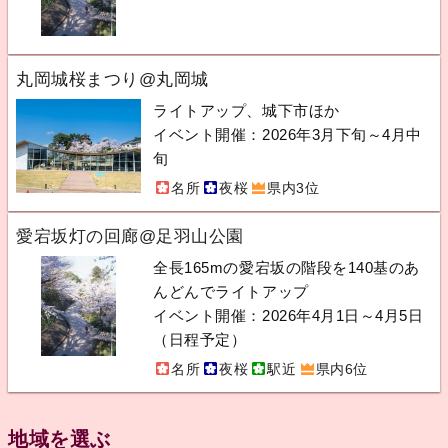
丸岡城桜まつり@丸岡城
ライトアップ、城下市ほか
イベント開催：2026年3月下旬～4月中
旬
名所
夜桜
県内3位
愛宕坂灯の回廊@足羽山公園
全長165mの愛宕坂の階段を140基のあ
んどんでライトアップ
イベント開催：2026年4月1日～4月5日
（日程予定）
名所
夜桜
駅近
県内6位
地域を選ぶ