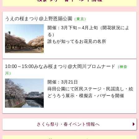
うえの桜まつり@上野恩賜公園
（東京）
開催：3月下旬～4月上旬（開花状況によ
る）
誰もが知ってるお花見の名所
10:00～15:00みなみ桜まつり@大岡川プロムナード
（神奈
川）
開催：3月21日
蒔田公園にて区民ステージ・民謡流し・絵
どうろう展示・模擬店・バザーを開催
さくら祭り・春イベント情報へ