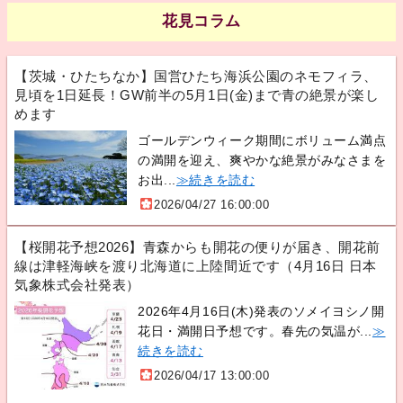
花見コラム
【茨城・ひたちなか】国営ひたち海浜公園のネモフィラ、
見頃を1日延長！GW前半の5月1日(金)まで青の絶景が楽し
めます
ゴールデンウィーク期間にボリューム満点
の満開を迎え、爽やかな絶景がみなさまを
お出...
≫続きを読む
2026/04/27 16:00:00
【桜開花予想2026】青森からも開花の便りが届き、開花前
線は津軽海峡を渡り北海道に上陸間近です（4月16日 日本
気象株式会社発表）
2026年4月16日(木)発表のソメイヨシノ開
花日・満開日予想です。春先の気温が...
≫
続きを読む
2026/04/17 13:00:00