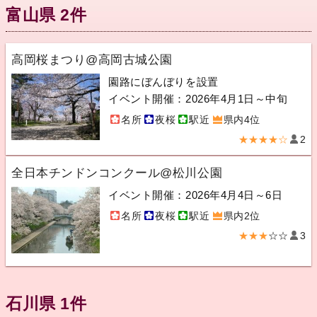
富山県 2件
高岡桜まつり@高岡古城公園
園路にぼんぼりを設置
イベント開催：2026年4月1日～中旬
名所
夜桜
駅近
県内4位
★★★★☆
2
全日本チンドンコンクール@松川公園
イベント開催：2026年4月4日～6日
名所
夜桜
駅近
県内2位
★★★
☆☆
3
石川県 1件