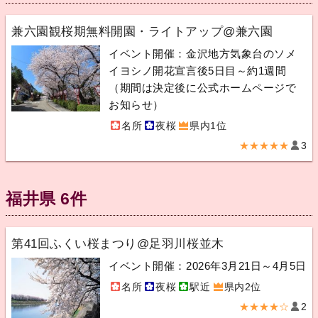
兼六園観桜期無料開園・ライトアップ@兼六園
イベント開催：金沢地方気象台のソメ
イヨシノ開花宣言後5日目～約1週間
（期間は決定後に公式ホームページで
お知らせ）
名所
夜桜
県内1位
★★★★★
3
福井県 6件
第41回ふくい桜まつり@足羽川桜並木
イベント開催：2026年3月21日～4月5日
名所
夜桜
駅近
県内2位
★★★★☆
2