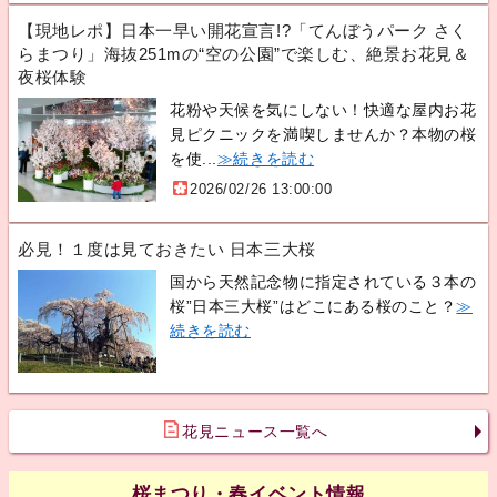
【現地レポ】日本一早い開花宣言!?「てんぼうパーク さく
らまつり」海抜251mの“空の公園”で楽しむ、絶景お花見＆
夜桜体験
花粉や天候を気にしない！快適な屋内お花
見ピクニックを満喫しませんか？本物の桜
を使...
≫続きを読む
2026/02/26 13:00:00
必見！１度は見ておきたい 日本三大桜
国から天然記念物に指定されている３本の
桜”日本三大桜”はどこにある桜のこと？
≫
続きを読む
花見ニュース一覧へ
桜まつり・春イベント情報