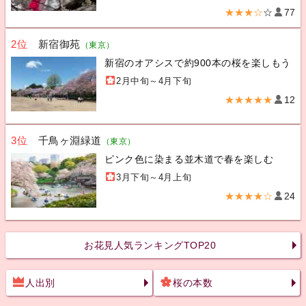
★★★☆
☆
77
2位
新宿御苑
（東京）
新宿のオアシスで約900本の桜を楽しもう
2月中旬～4月下旬
★★★★★
12
3位
千鳥ヶ淵緑道
（東京）
ピンク色に染まる並木道で春を楽しむ
3月下旬～4月上旬
★★★★☆
24
お花見人気ランキングTOP20
人出別
桜の本数