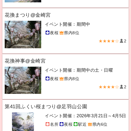
花換まつり@金崎宮
イベント開催：期間中
夜桜
県内8位
★★★★☆
2
花換神事@金崎宮
イベント開催：期間中の土・日曜
夜桜
県内8位
★★★★☆
2
第41回ふくい桜まつり@足羽山公園
イベント開催：2026年3月21日～4月5日
名所
夜桜
駅近
県内6位