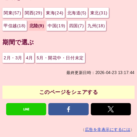
関東(57)
関西(29)
東海(24)
北海道(5)
東北(31)
甲信越(18)
北陸(9)
中国(19)
四国(7)
九州(18)
期間で選ぶ
2月・3月
4月
5月・開花中・日付未定
最終更新日時：2026-04-23 13:17:44
このページをシェアする
（
広告を非表示にするには
）