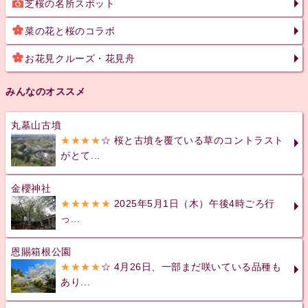
芝桜の名所スポット
菜の花と桜のコラボ
お花見クルーズ・花見舟
みんなのオススメ
丸墓山古墳
★★★★
☆ 桜と古墳を覆ている草のコントラスト
がとて...
金櫻神社
★★★★★
2025年5月1日（木）午後4時ごろ行
っ...
恩賜箱根公園
★★★★
☆ 4月26日、一部まだ咲いている品種も
あり...