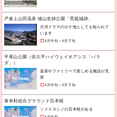
戸倉上山田温泉 城山史跡公園「荒砥城跡」
大河ドラマのロケ地としても知られて
います
4月中旬～4月下旬
平尾山公園（佐久平ハイウェイオアシス「パラ
ダ」）
温泉やファミリーで楽しめる施設が充
実
4月中旬～4月下旬
泰阜村総合グラウンド百本桜
ソメイヨシノの百本桜がある
4月中旬