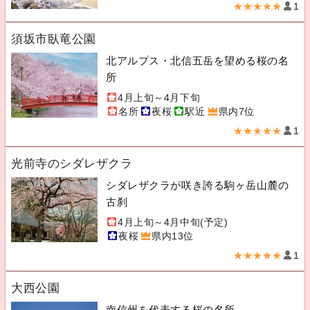
★★★★★
1
須坂市臥竜公園
北アルプス・北信五岳を望める桜の名
所
4月上旬～4月下旬
名所
夜桜
駅近
県内7位
★★★★★
1
光前寺のシダレザクラ
シダレザクラが咲き誇る駒ヶ岳山麓の
古刹
4月上旬～4月中旬(予定)
夜桜
県内13位
★★★★★
1
大西公園
南信州を代表する桜の名所