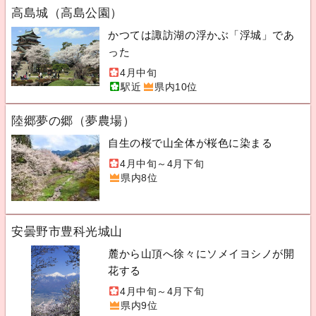
高島城（高島公園）
かつては諏訪湖の浮かぶ「浮城」であ
った
4月中旬
駅近
県内10位
陸郷夢の郷（夢農場）
自生の桜で山全体が桜色に染まる
4月中旬～4月下旬
県内8位
安曇野市豊科光城山
麓から山頂へ徐々にソメイヨシノが開
花する
4月中旬～4月下旬
県内9位