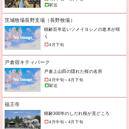
駅近
茨城牧場長野支場（長野牧場）
樹齢百年近いソメイヨシノの老木が咲
く
4月下旬
戸倉宿キティパーク
戸倉上山田の隠れた桜の名所
4月中旬～4月下旬
駅近
福王寺
樹齢300年のしだれ桜が見どころ
4月中旬～4月下旬