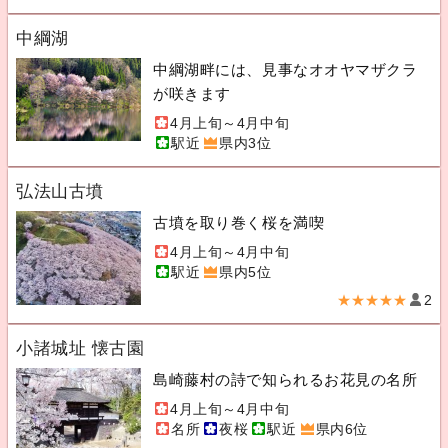
中綱湖
中綱湖畔には、見事なオオヤマザクラ
が咲きます
4月上旬～4月中旬
駅近
県内3位
弘法山古墳
古墳を取り巻く桜を満喫
4月上旬～4月中旬
駅近
県内5位
★★★★★
2
小諸城址 懐古園
島崎藤村の詩で知られるお花見の名所
4月上旬～4月中旬
名所
夜桜
駅近
県内6位