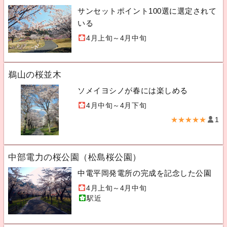
サンセットポイント100選に選定されて
いる
4月上旬～4月中旬
鵜山の桜並木
ソメイヨシノが春には楽しめる
4月中旬～4月下旬
★★★★★
1
中部電力の桜公園（松島桜公園）
中電平岡発電所の完成を記念した公園
4月上旬～4月中旬
駅近