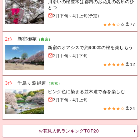
川沿いの桜並木は都内のお花見の名所のひ
とつ
3月下旬～4月上旬(予定)
★★★☆
☆
77
2位
新宿御苑
（東京）
新宿のオアシスで約900本の桜を楽しもう
2月中旬～4月下旬
★★★★★
12
3位
千鳥ヶ淵緑道
（東京）
ピンク色に染まる並木道で春を楽しむ
3月下旬～4月上旬
★★★★☆
24
お花見人気ランキングTOP20