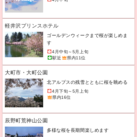
軽井沢プリンスホテル
ゴールデンウィークまで桜が楽しめま
す
4月中旬～5月上旬
駅近
県内11位
大町市・大町公園
北アルプスの残雪とともに桜を眺める
4月下旬～5月上旬
県内16位
辰野町荒神山公園
多様な桜を長期間楽しめます