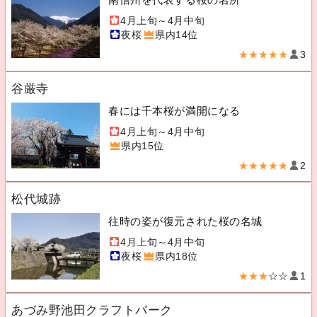
4月上旬～4月中旬
夜桜
県内14位
★★★★★
3
谷厳寺
春には千本桜が満開になる
4月上旬～4月中旬
県内15位
★★★★★
2
松代城跡
往時の姿が復元された桜の名城
4月上旬～4月中旬
夜桜
県内18位
★★★
☆☆
1
あづみ野池田クラフトパーク