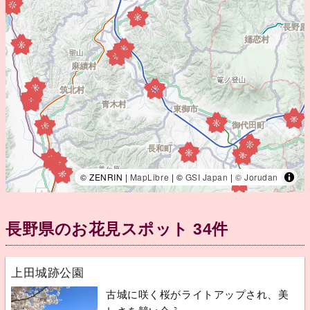
© ZENRIN |
MapLibre
| ©
GSI Japan
|
© Jorudan
長野県のお花見スポット 34件
上田城跡公園
古城に咲く桜がライトアップされ、美