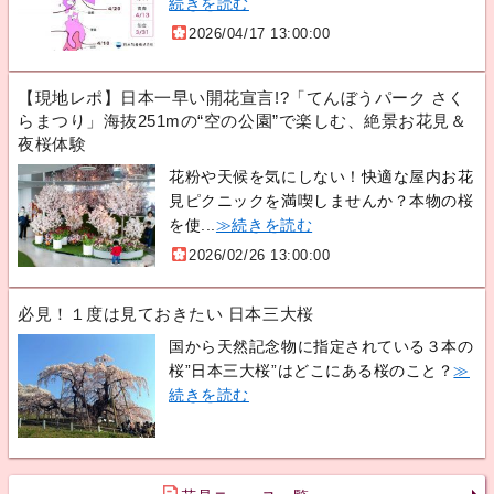
続きを読む
2026/04/17 13:00:00
【現地レポ】日本一早い開花宣言!?「てんぼうパーク さく
らまつり」海抜251mの“空の公園”で楽しむ、絶景お花見＆
夜桜体験
花粉や天候を気にしない！快適な屋内お花
見ピクニックを満喫しませんか？本物の桜
を使...
≫続きを読む
2026/02/26 13:00:00
必見！１度は見ておきたい 日本三大桜
国から天然記念物に指定されている３本の
桜”日本三大桜”はどこにある桜のこと？
≫
続きを読む