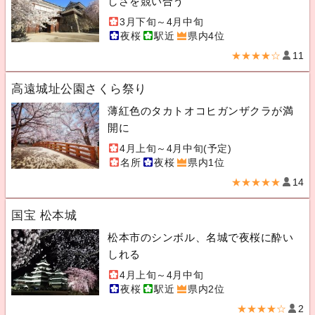
しさを競い合う
3月下旬～4月中旬
夜桜
駅近
県内4位
★★★★☆
11
高遠城址公園さくら祭り
薄紅色のタカトオコヒガンザクラが満
開に
4月上旬～4月中旬(予定)
名所
夜桜
県内1位
★★★★★
14
国宝 松本城
松本市のシンボル、名城で夜桜に酔い
しれる
4月上旬～4月中旬
夜桜
駅近
県内2位
★★★★☆
2