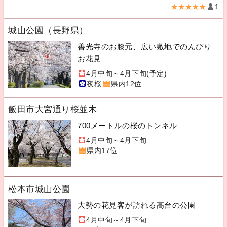
★★★★★
1
城山公園（長野県）
善光寺のお膝元、広い敷地でのんびり
お花見
4月中旬～4月下旬(予定)
夜桜
県内12位
飯田市大宮通り桜並木
700メートルの桜のトンネル
4月中旬～4月下旬
県内17位
松本市城山公園
大勢の花見客が訪れる高台の公園
4月中旬～4月下旬