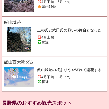
4月下旬～5月上旬
県内19位
飯山城跡
上杉氏と武田氏の戦いの舞台となった
4月上旬
駅近
飯山西大滝ダム
飯山城址の桜よりやや遅れて開花する
4月下旬～5月上旬
駅近
長野県のおすすめ観光スポット