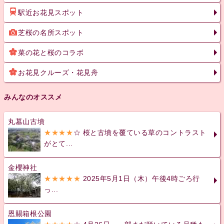
駅近お花見スポット
芝桜の名所スポット
菜の花と桜のコラボ
お花見クルーズ・花見舟
みんなのオススメ
丸墓山古墳
★★★★
☆ 桜と古墳を覆ている草のコントラスト
がとて...
金櫻神社
★★★★★
2025年5月1日（木）午後4時ごろ行
っ...
恩賜箱根公園