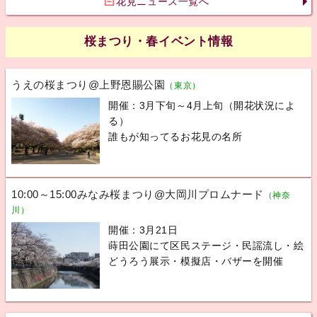
花見ニュース一覧へ
桜まつり・春イベント情報
うえの桜まつり@上野恩賜公園
（東京）
開催：3月下旬～4月上旬（開花状況によ
る）
誰もが知ってるお花見の名所
10:00～15:00みなみ桜まつり@大岡川プロムナード
（神奈
川）
開催：3月21日
蒔田公園にて区民ステージ・民謡流し・絵
どうろう展示・模擬店・バザーを開催