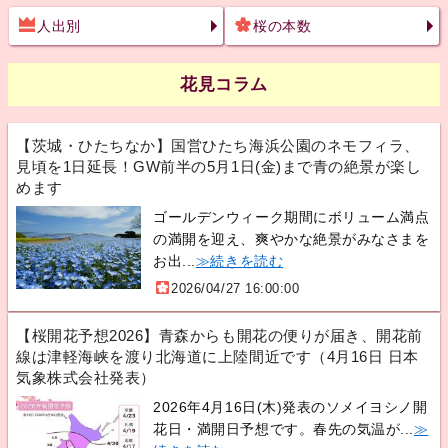
人出別
桜の本数
花見コラム
【茨城・ひたちなか】国営ひたち海浜公園のネモフィラ、
見頃を1日延長！GW前半の5月1日(金)まで青の絶景が楽し
めます
ゴールデンウィーク期間にボリューム満点
の満開を迎え、爽やかな絶景がみなさまを
お出...
≫続きを読む
2026/04/27 16:00:00
【桜開花予想2026】青森からも開花の便りが届き、開花前
線は津軽海峡を渡り北海道に上陸間近です（4月16日 日本
気象株式会社発表）
2026年4月16日(木)発表のソメイヨシノ開
花日・満開日予想です。春先の気温が...
≫