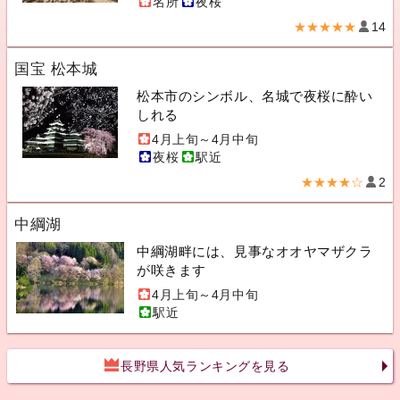
名所
夜桜
★★★★★
14
国宝 松本城
松本市のシンボル、名城で夜桜に酔い
しれる
4月上旬～4月中旬
夜桜
駅近
★★★★☆
2
中綱湖
中綱湖畔には、見事なオオヤマザクラ
が咲きます
4月上旬～4月中旬
駅近
長野県人気ランキングを見る