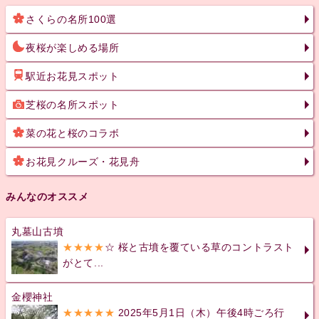
さくらの名所100選
夜桜が楽しめる場所
駅近お花見スポット
芝桜の名所スポット
菜の花と桜のコラボ
お花見クルーズ・花見舟
みんなのオススメ
丸墓山古墳
★★★★
☆ 桜と古墳を覆ている草のコントラスト
がとて...
金櫻神社
★★★★★
2025年5月1日（木）午後4時ごろ行