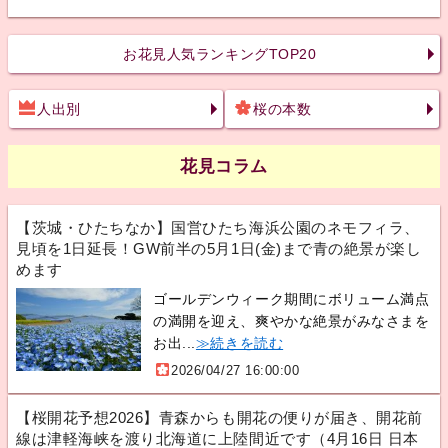
お花見人気ランキングTOP20
人出別
桜の本数
花見コラム
【茨城・ひたちなか】国営ひたち海浜公園のネモフィラ、
見頃を1日延長！GW前半の5月1日(金)まで青の絶景が楽し
めます
ゴールデンウィーク期間にボリューム満点
の満開を迎え、爽やかな絶景がみなさまを
お出...
≫続きを読む
2026/04/27 16:00:00
【桜開花予想2026】青森からも開花の便りが届き、開花前
線は津軽海峡を渡り北海道に上陸間近です（4月16日 日本