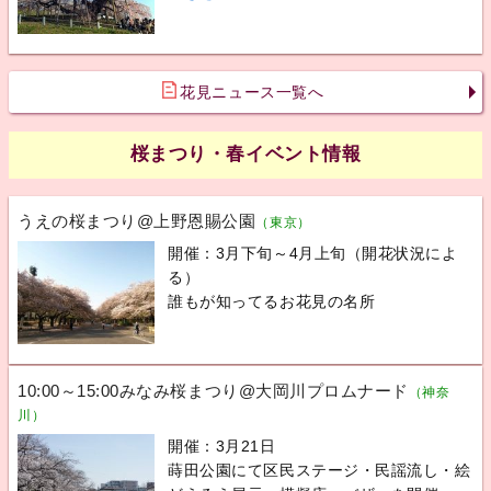
花見ニュース一覧へ
桜まつり・春イベント情報
うえの桜まつり@上野恩賜公園
（東京）
開催：3月下旬～4月上旬（開花状況によ
る）
誰もが知ってるお花見の名所
10:00～15:00みなみ桜まつり@大岡川プロムナード
（神奈
川）
開催：3月21日
蒔田公園にて区民ステージ・民謡流し・絵