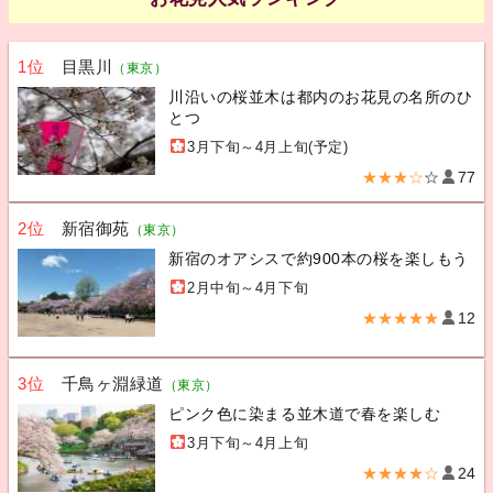
1位
目黒川
（東京）
川沿いの桜並木は都内のお花見の名所のひ
とつ
3月下旬～4月上旬(予定)
★★★☆
☆
77
2位
新宿御苑
（東京）
新宿のオアシスで約900本の桜を楽しもう
2月中旬～4月下旬
★★★★★
12
3位
千鳥ヶ淵緑道
（東京）
ピンク色に染まる並木道で春を楽しむ
3月下旬～4月上旬
★★★★☆
24