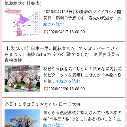
気象株式会社発表）
2026年4月16日(木)発表のソメイヨシノ開
花日・満開日予想です。春先の気温が...
≫
続きを読む
2026/04/17 13:00:00
【現地レポ】日本一早い開花宣言!?「てんぼうパーク さく
らまつり」海抜251mの“空の公園”で楽しむ、絶景お花見＆
夜桜体験
花粉や天候を気にしない！快適な屋内お花
見ピクニックを満喫しませんか？本物の桜
を使...
≫続きを読む
2026/02/26 13:00:00
必見！１度は見ておきたい 日本三大桜
国から天然記念物に指定されている３本の
桜”日本三大桜”はどこにある桜のこと？
≫
続きを読む