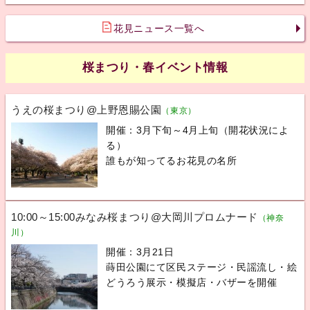
花見ニュース一覧へ
桜まつり・春イベント情報
うえの桜まつり@上野恩賜公園
（東京）
開催：3月下旬～4月上旬（開花状況によ
る）
誰もが知ってるお花見の名所
10:00～15:00みなみ桜まつり@大岡川プロムナード
（神奈
川）
開催：3月21日
蒔田公園にて区民ステージ・民謡流し・絵
どうろう展示・模擬店・バザーを開催