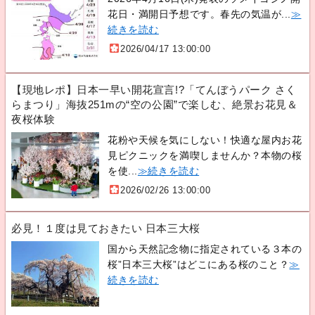
花日・満開日予想です。春先の気温が...
≫
続きを読む
2026/04/17 13:00:00
【現地レポ】日本一早い開花宣言!?「てんぼうパーク さく
らまつり」海抜251mの“空の公園”で楽しむ、絶景お花見＆
夜桜体験
花粉や天候を気にしない！快適な屋内お花
見ピクニックを満喫しませんか？本物の桜
を使...
≫続きを読む
2026/02/26 13:00:00
必見！１度は見ておきたい 日本三大桜
国から天然記念物に指定されている３本の
桜”日本三大桜”はどこにある桜のこと？
≫
続きを読む