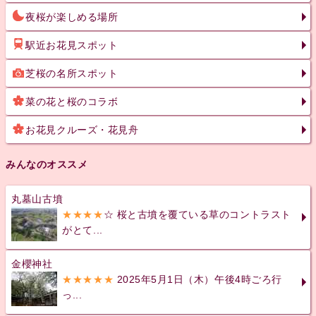
夜桜が楽しめる場所
駅近お花見スポット
芝桜の名所スポット
菜の花と桜のコラボ
お花見クルーズ・花見舟
みんなのオススメ
丸墓山古墳
★★★★
☆ 桜と古墳を覆ている草のコントラスト
がとて...
金櫻神社
★★★★★
2025年5月1日（木）午後4時ごろ行
っ...