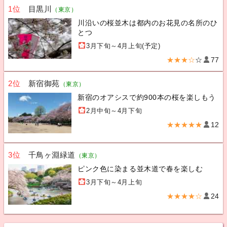
1位
目黒川
（東京）
川沿いの桜並木は都内のお花見の名所のひ
とつ
3月下旬～4月上旬(予定)
★★★☆
☆
77
2位
新宿御苑
（東京）
新宿のオアシスで約900本の桜を楽しもう
2月中旬～4月下旬
★★★★★
12
3位
千鳥ヶ淵緑道
（東京）
ピンク色に染まる並木道で春を楽しむ
3月下旬～4月上旬
★★★★☆
24