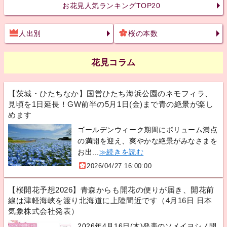
お花見人気ランキングTOP20
人出別
桜の本数
花見コラム
【茨城・ひたちなか】国営ひたち海浜公園のネモフィラ、
見頃を1日延長！GW前半の5月1日(金)まで青の絶景が楽し
めます
ゴールデンウィーク期間にボリューム満点
の満開を迎え、爽やかな絶景がみなさまを
お出...
≫続きを読む
2026/04/27 16:00:00
【桜開花予想2026】青森からも開花の便りが届き、開花前
線は津軽海峡を渡り北海道に上陸間近です（4月16日 日本
気象株式会社発表）
2026年4月16日(木)発表のソメイヨシノ開