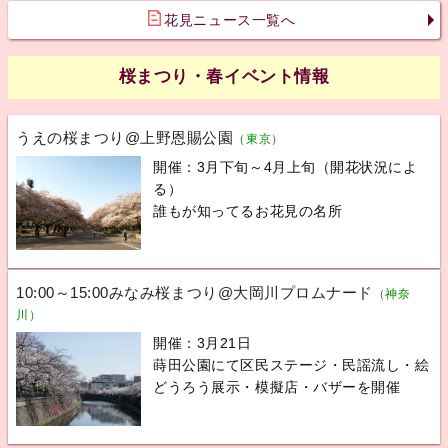
花見ニュース一覧へ
桜まつり・春イベント情報
うえの桜まつり@上野恩賜公園
（東京）
開催：3月下旬～4月上旬（開花状況によ
る）
誰もが知ってるお花見の名所
10:00～15:00みなみ桜まつり@大岡川プロムナード
（神奈
川）
開催：3月21日
蒔田公園にて区民ステージ・民謡流し・絵
どうろう展示・模擬店・バザーを開催