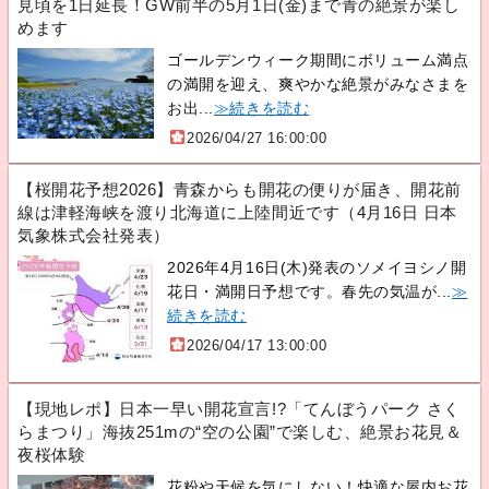
見頃を1日延長！GW前半の5月1日(金)まで青の絶景が楽し
めます
ゴールデンウィーク期間にボリューム満点
の満開を迎え、爽やかな絶景がみなさまを
お出...
≫続きを読む
2026/04/27 16:00:00
【桜開花予想2026】青森からも開花の便りが届き、開花前
線は津軽海峡を渡り北海道に上陸間近です（4月16日 日本
気象株式会社発表）
2026年4月16日(木)発表のソメイヨシノ開
花日・満開日予想です。春先の気温が...
≫
続きを読む
2026/04/17 13:00:00
【現地レポ】日本一早い開花宣言!?「てんぼうパーク さく
らまつり」海抜251mの“空の公園”で楽しむ、絶景お花見＆
夜桜体験
花粉や天候を気にしない！快適な屋内お花