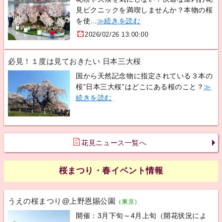
見ピクニックを満喫しませんか？本物の桜
を使...
≫続きを読む
2026/02/26 13:00:00
必見！１度は見ておきたい 日本三大桜
国から天然記念物に指定されている３本の
桜”日本三大桜”はどこにある桜のこと？
≫
続きを読む
花見ニュース一覧へ
桜まつり・春イベント情報
うえの桜まつり@上野恩賜公園
（東京）
開催：3月下旬～4月上旬（開花状況によ