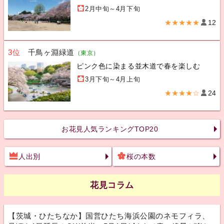
2月中旬～4月下旬
★★★★★
12
3位
千鳥ヶ淵緑道
（東京）
ピンク色に染まる並木道で春を楽しむ
3月下旬～4月上旬
★★★★☆
24
お花見人気ランキングTOP20
人出別
桜の本数
花見コラム
【茨城・ひたちなか】国営ひたち海浜公園のネモフィラ、