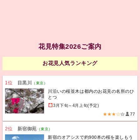
花見特集2026ご案内
お花見人気ランキング
1位
目黒川
（東京）
川沿いの桜並木は都内のお花見の名所のひ
とつ
3月下旬～4月上旬(予定)
★★★☆
☆
77
2位
新宿御苑
（東京）
新宿のオアシスで約900本の桜を楽しもう