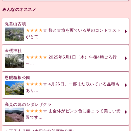
みんなのオススメ
丸墓山古墳
★★★★
☆ 桜と古墳を覆ている草のコントラスト
がとて...
金櫻神社
★★★★★
2025年5月1日（木）午後4時ごろ行
っ...
恩賜箱根公園
★★★★
☆ 4月26日、一部まだ咲いている品種も
あり...
高見の郷のシダレザクラ
★★★★
☆ 山全体がピンク色に染まって美しい光
景です...