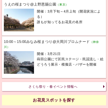
うえの桜まつり@上野恩賜公園
（東京）
開催：3月下旬～4月上旬（開花状況によ
る）
誰もが知ってるお花見の名所
10:00～15:00みなみ桜まつり@大岡川プロムナード
（神奈
川）
開催：3月21日
蒔田公園にて区民ステージ・民謡流し・絵
どうろう展示・模擬店・バザーを開催
さくら祭り・春イベント情報へ
お花見スポットを探す