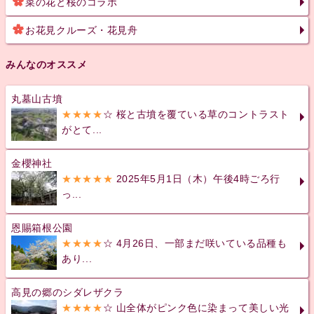
菜の花と桜のコラボ
お花見クルーズ・花見舟
みんなのオススメ
丸墓山古墳
★★★★
☆ 桜と古墳を覆ている草のコントラスト
がとて...
金櫻神社
★★★★★
2025年5月1日（木）午後4時ごろ行
っ...
恩賜箱根公園
★★★★
☆ 4月26日、一部まだ咲いている品種も
あり...
高見の郷のシダレザクラ
★★★★
☆ 山全体がピンク色に染まって美しい光