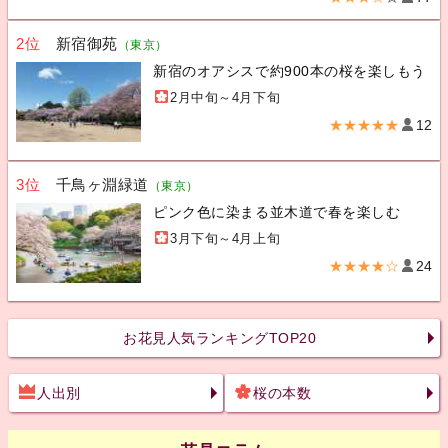
2位
新宿御苑
（東京）
新宿のオアシスで約900本の桜を楽しもう
2月中旬～4月下旬
★★★★★
12
3位
千鳥ヶ淵緑道
（東京）
ピンク色に染まる並木道で春を楽しむ
3月下旬～4月上旬
★★★★☆
24
お花見人気ランキングTOP20
人出別
桜の本数