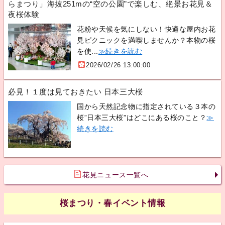
らまつり」海抜251mの“空の公園”で楽しむ、絶景お花見＆
夜桜体験
花粉や天候を気にしない！快適な屋内お花
見ピクニックを満喫しませんか？本物の桜
を使...
≫続きを読む
2026/02/26 13:00:00
必見！１度は見ておきたい 日本三大桜
国から天然記念物に指定されている３本の
桜”日本三大桜”はどこにある桜のこと？
≫
続きを読む
花見ニュース一覧へ
桜まつり・春イベント情報