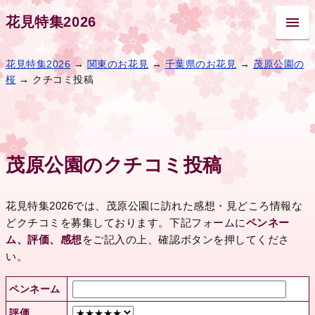
花見特集2026
花見特集2026
→
関東のお花見
→
千葉県のお花見
→
茂原公園の
桜
→ クチコミ投稿
茂原公園のクチコミ投稿
花見特集2026では、茂原公園に訪れた感想・見どころ情報な
どクチコミを募集しております。下記フォームに
ペンネー
ム、評価、感想
をご記入の上、確認ボタンを押してくださ
い。
ペンネーム
評価