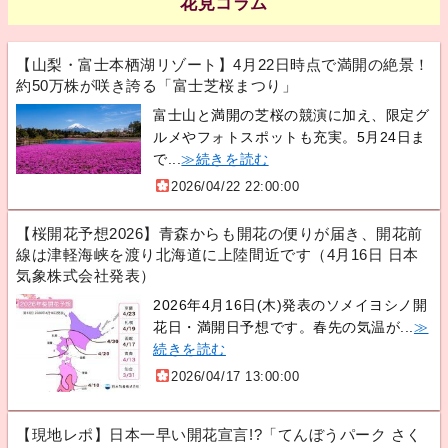
花見コラム
【山梨・富士本栖湖リゾート】4月22日時点で満開の絶景！
約50万株が咲き誇る「富士芝桜まつり」
富士山と満開の芝桜の競演に加え、限定グ
ルメやフォトスポットも充実。5月24日ま
で...
≫続きを読む
2026/04/22 22:00:00
【桜開花予想2026】青森からも開花の便りが届き、開花前
線は津軽海峡を渡り北海道に上陸間近です（4月16日 日本
気象株式会社発表）
2026年4月16日(木)発表のソメイヨシノ開
花日・満開日予想です。春先の気温が...
≫
続きを読む
2026/04/17 13:00:00
【現地レポ】日本一早い開花宣言!?「てんぼうパーク さく