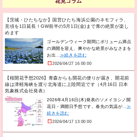
花見コラム
【茨城・ひたちなか】国営ひたち海浜公園のネモフィラ、
見頃を1日延長！GW前半の5月1日(金)まで青の絶景が楽し
めます
ゴールデンウィーク期間にボリューム満点
の満開を迎え、爽やかな絶景がみなさまを
お出...
≫続きを読む
2026/04/27 16:00:00
【桜開花予想2026】青森からも開花の便りが届き、開花前
線は津軽海峡を渡り北海道に上陸間近です（4月16日 日本
気象株式会社発表）
2026年4月16日(木)発表のソメイヨシノ開
花日・満開日予想です。春先の気温が...
≫
続きを読む
2026/04/17 13:00:00