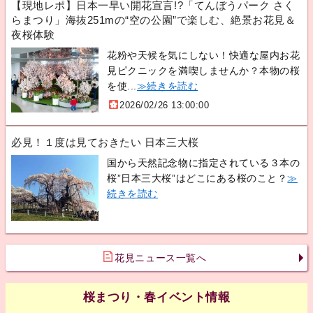
【現地レポ】日本一早い開花宣言!?「てんぼうパーク さく
らまつり」海抜251mの“空の公園”で楽しむ、絶景お花見＆
夜桜体験
花粉や天候を気にしない！快適な屋内お花
見ピクニックを満喫しませんか？本物の桜
を使...
≫続きを読む
2026/02/26 13:00:00
必見！１度は見ておきたい 日本三大桜
国から天然記念物に指定されている３本の
桜”日本三大桜”はどこにある桜のこと？
≫
続きを読む
花見ニュース一覧へ
桜まつり・春イベント情報