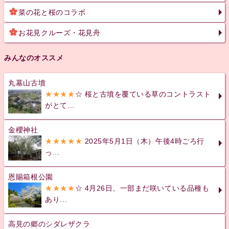
菜の花と桜のコラボ
お花見クルーズ・花見舟
みんなのオススメ
丸墓山古墳
★★★★
☆ 桜と古墳を覆ている草のコントラスト
がとて...
金櫻神社
★★★★★
2025年5月1日（木）午後4時ごろ行
っ...
恩賜箱根公園
★★★★
☆ 4月26日、一部まだ咲いている品種も
あり...
高見の郷のシダレザクラ