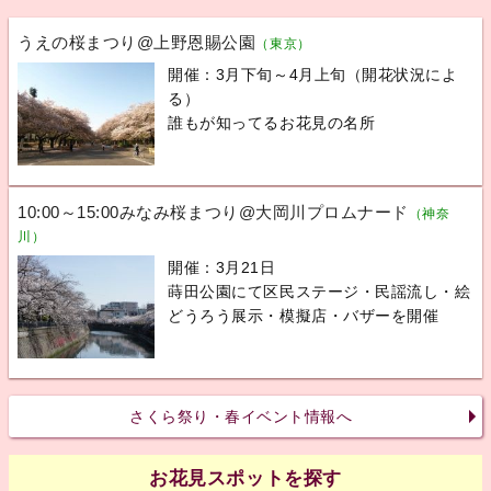
うえの桜まつり@上野恩賜公園
（東京）
開催：3月下旬～4月上旬（開花状況によ
る）
誰もが知ってるお花見の名所
10:00～15:00みなみ桜まつり@大岡川プロムナード
（神奈
川）
開催：3月21日
蒔田公園にて区民ステージ・民謡流し・絵
どうろう展示・模擬店・バザーを開催
さくら祭り・春イベント情報へ
お花見スポットを探す