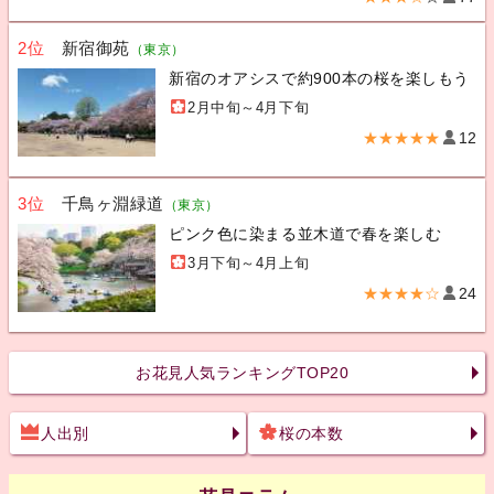
2位
新宿御苑
（東京）
新宿のオアシスで約900本の桜を楽しもう
2月中旬～4月下旬
★★★★★
12
3位
千鳥ヶ淵緑道
（東京）
ピンク色に染まる並木道で春を楽しむ
3月下旬～4月上旬
★★★★☆
24
お花見人気ランキングTOP20
人出別
桜の本数