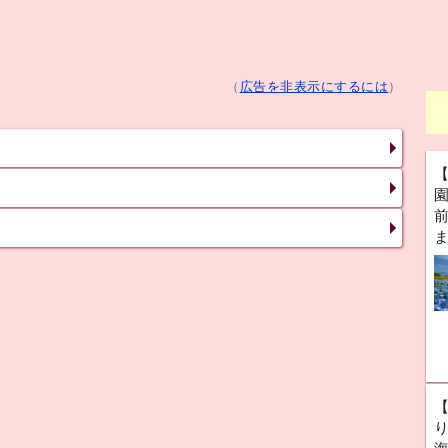
（
広告を非表示にするには
）
前