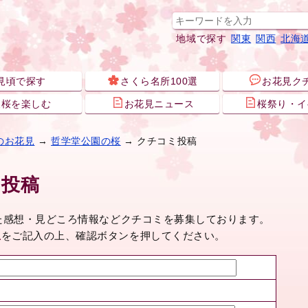
地域で探す
関東
関西
北海
見頃で探す
さくら名所100選
お花見ク
夜桜を楽しむ
お花見ニュース
桜祭り・イ
のお花見
→
哲学堂公園の桜
→ クチコミ投稿
ミ投稿
れた感想・見どころ情報などクチコミを募集しております。
想
をご記入の上、確認ボタンを押してください。