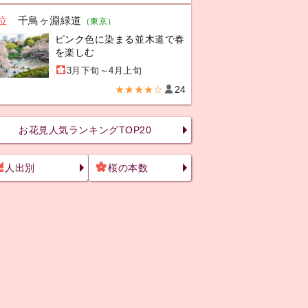
位
千鳥ヶ淵緑道
（東京）
ピンク色に染まる並木道で春
を楽しむ
3月下旬～4月上旬
★★★★☆
24
お花見人気ランキングTOP20
人出別
桜の本数