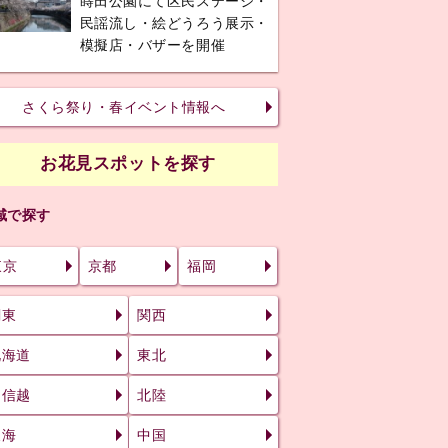
蒔田公園にて区民ステージ・
民謡流し・絵どうろう展示・
模擬店・バザーを開催
さくら祭り・春イベント情報へ
お花見スポットを探す
域で探す
東京
京都
福岡
関東
関西
北海道
東北
甲信越
北陸
東海
中国