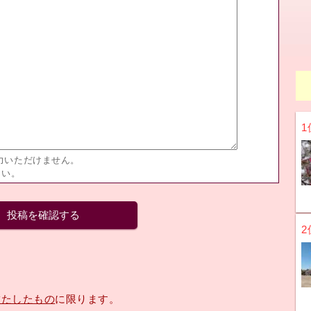
1
力いただけません。
さい。
2
満たしたもの
に限ります。