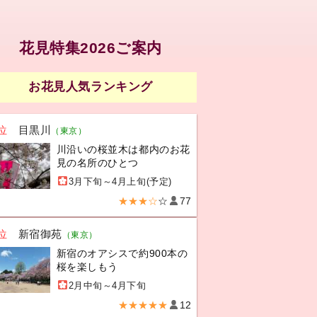
花見特集2026ご案内
お花見人気ランキング
位
目黒川
（東京）
川沿いの桜並木は都内のお花
見の名所のひとつ
3月下旬～4月上旬(予定)
★★★☆
☆
77
位
新宿御苑
（東京）
新宿のオアシスで約900本の
桜を楽しもう
2月中旬～4月下旬
★★★★★
12