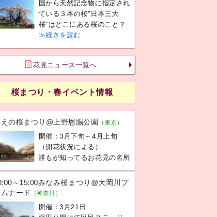
国から天然記念物に指定され
ている３本の桜”日本三大
桜”はどこにある桜のこと？
≫続きを読む
花見ニュース一覧へ
桜まつり・春イベント情報
うえの桜まつり@上野恩賜公園
（東京）
開催：3月下旬～4月上旬
（開花状況による）
誰もが知ってるお花見の名所
0:00～15:00みなみ桜まつり@大岡川プ
ロムナード
（神奈川）
開催：3月21日