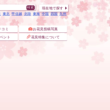
現在地で探す
道
東北
甲信越
北陸
東海
中国
四国
九州
チコミ
お花見投稿写真
ベント
花見特集について