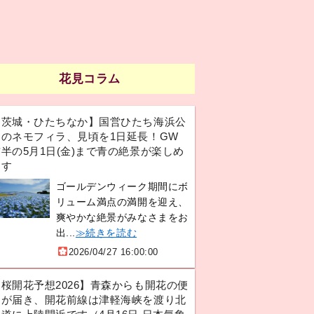
花見コラム
【茨城・ひたちなか】国営ひたち海浜公
園のネモフィラ、見頃を1日延長！GW
半の5月1日(金)まで青の絶景が楽しめ
ます
ゴールデンウィーク期間にボ
リューム満点の満開を迎え、
爽やかな絶景がみなさまをお
出...
≫続きを読む
2026/04/27 16:00:00
【桜開花予想2026】青森からも開花の便
りが届き、開花前線は津軽海峡を渡り北