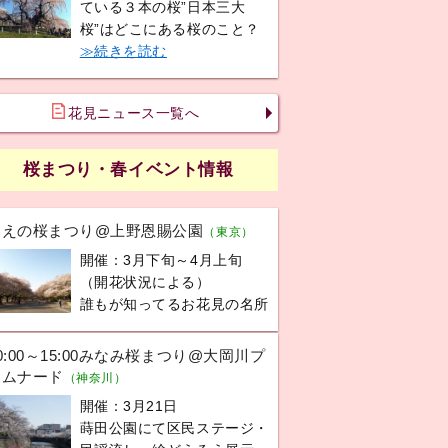
ている３本の桜”日本三大
桜”はどこにある桜のこと？
≫続きを読む
花見ニュース一覧へ
桜まつり・春イベント情報
うえの桜まつり@上野恩賜公園
（東京）
開催：3月下旬～4月上旬
（開花状況による）
誰もが知ってるお花見の名所
0:00～15:00みなみ桜まつり@大岡川プ
ロムナード
（神奈川）
開催：3月21日
蒔田公園にて区民ステージ・