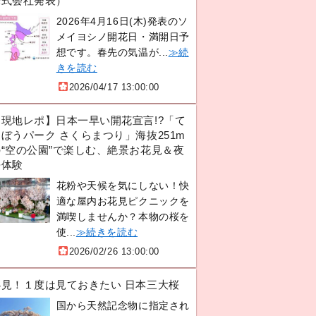
株式会社発表）
2026年4月16日(木)発表のソ
メイヨシノ開花日・満開日予
想です。春先の気温が...
≫続
きを読む
2026/04/17 13:00:00
【現地レポ】日本一早い開花宣言!?「て
ぼうパーク さくらまつり」海抜251m
の“空の公園”で楽しむ、絶景お花見＆夜
桜体験
花粉や天候を気にしない！快
適な屋内お花見ピクニックを
満喫しませんか？本物の桜を
使...
≫続きを読む
2026/02/26 13:00:00
必見！１度は見ておきたい 日本三大桜
国から天然記念物に指定され