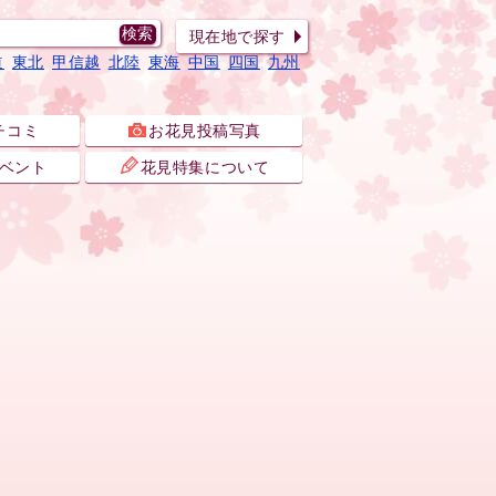
現在地で探す
道
東北
甲信越
北陸
東海
中国
四国
九州
チコミ
お花見投稿写真
ベント
花見特集について