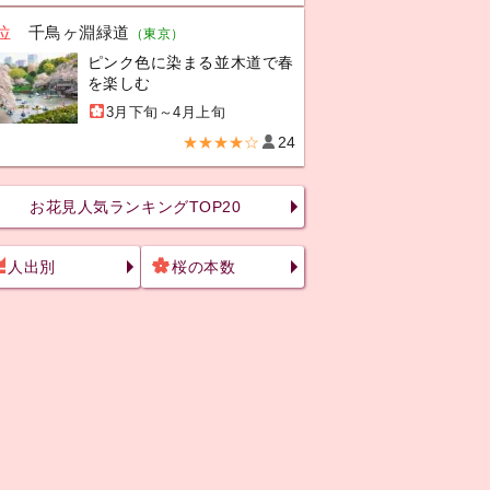
位
千鳥ヶ淵緑道
（東京）
ピンク色に染まる並木道で春
を楽しむ
3月下旬～4月上旬
★★★★☆
24
お花見人気ランキングTOP20
人出別
桜の本数