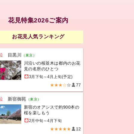
花見特集2026ご案内
お花見人気ランキング
位
目黒川
（東京）
川沿いの桜並木は都内のお花
見の名所のひとつ
3月下旬～4月上旬(予定)
★★★☆
☆
77
位
新宿御苑
（東京）
新宿のオアシスで約900本の
桜を楽しもう
2月中旬～4月下旬
★★★★★
12