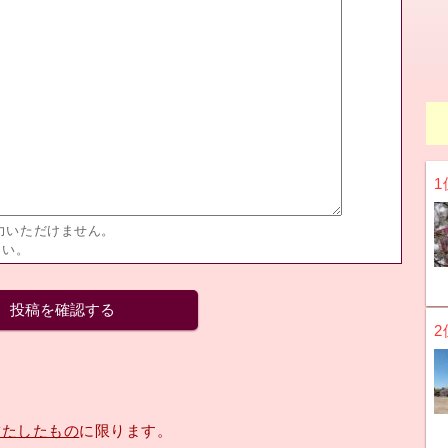
1
力いただけません。
さい。
2
満たしたもの
に限ります。