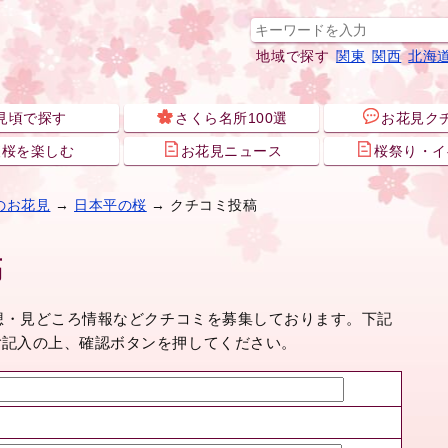
地域で探す
関東
関西
北海
見頃で探す
さくら名所100選
お花見ク
夜桜を楽しむ
お花見ニュース
桜祭り・イ
のお花見
→
日本平の桜
→ クチコミ投稿
稿
感想・見どころ情報などクチコミを募集しております。下記
ご記入の上、確認ボタンを押してください。