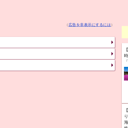
（
広告を非表示にするには
）
海