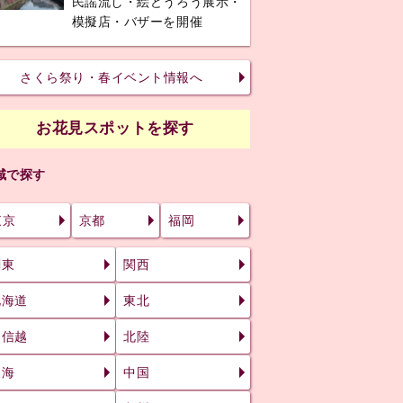
民謡流し・絵どうろう展示・
模擬店・バザーを開催
さくら祭り・春イベント情報へ
お花見スポットを探す
域で探す
東京
京都
福岡
関東
関西
北海道
東北
甲信越
北陸
東海
中国