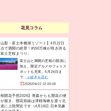
花見コラム
【山梨・富士本栖湖リゾート】4月22日
時点で満開の絶景！約50万株が咲き誇る
「富士芝桜まつり」
富士山と満開の芝桜の競演に
加え、限定グルメやフォトス
ポットも充実。5月24日ま
で...
≫続きを読む
2026/04/22 22:00:00
【桜開花予想2026】青森からも開花の便
りが届き、開花前線は津軽海峡を渡り北
道に上陸間近です（4月16日 日本気象