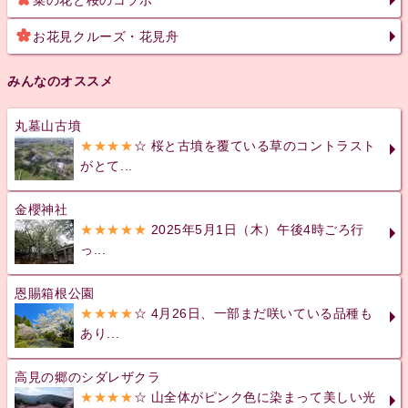
菜の花と桜のコラボ
お花見クルーズ・花見舟
みんなのオススメ
丸墓山古墳
★★★★
☆ 桜と古墳を覆ている草のコントラスト
がとて...
金櫻神社
★★★★★
2025年5月1日（木）午後4時ごろ行
っ...
恩賜箱根公園
★★★★
☆ 4月26日、一部まだ咲いている品種も
あり...
高見の郷のシダレザクラ
★★★★
☆ 山全体がピンク色に染まって美しい光