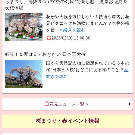
らまつり」海抜251mの“空の公園”で楽しむ、絶景お花見＆
夜桜体験
花粉や天候を気にしない！快適な屋内お花
見ピクニックを満喫しませんか？本物の桜
を使...
≫続きを読む
2026/02/26 13:00:00
必見！１度は見ておきたい 日本三大桜
国から天然記念物に指定されている３本の
桜”日本三大桜”はどこにある桜のこと？
≫
続きを読む
花見ニュース一覧へ
桜まつり・春イベント情報