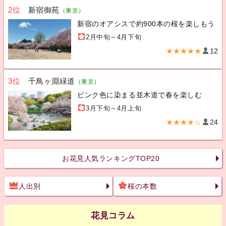
2位
新宿御苑
（東京）
新宿のオアシスで約900本の桜を楽しもう
2月中旬～4月下旬
★★★★★
12
3位
千鳥ヶ淵緑道
（東京）
ピンク色に染まる並木道で春を楽しむ
3月下旬～4月上旬
★★★★☆
24
お花見人気ランキングTOP20
人出別
桜の本数
花見コラム