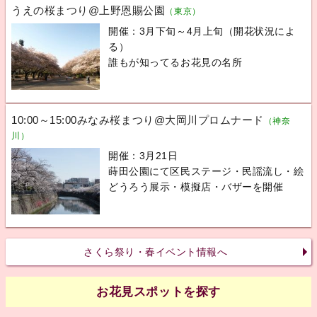
うえの桜まつり@上野恩賜公園
（東京）
開催：3月下旬～4月上旬（開花状況によ
る）
誰もが知ってるお花見の名所
10:00～15:00みなみ桜まつり@大岡川プロムナード
（神奈
川）
開催：3月21日
蒔田公園にて区民ステージ・民謡流し・絵
どうろう展示・模擬店・バザーを開催
さくら祭り・春イベント情報へ
お花見スポットを探す