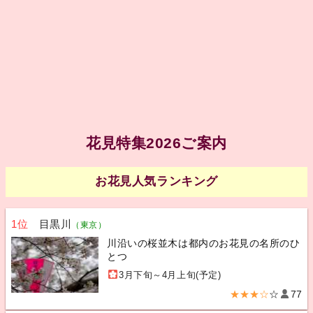
花見特集2026ご案内
お花見人気ランキング
1位
目黒川
（東京）
川沿いの桜並木は都内のお花見の名所のひ
とつ
3月下旬～4月上旬(予定)
★★★☆
☆
77