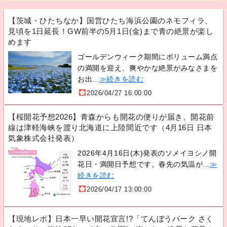
【茨城・ひたちなか】国営ひたち海浜公園のネモフィラ、
見頃を1日延長！GW前半の5月1日(金)まで青の絶景が楽し
めます
ゴールデンウィーク期間にボリューム満点
の満開を迎え、爽やかな絶景がみなさまを
お出...
≫続きを読む
2026/04/27 16:00:00
【桜開花予想2026】青森からも開花の便りが届き、開花前
線は津軽海峡を渡り北海道に上陸間近です（4月16日 日本
気象株式会社発表）
2026年4月16日(木)発表のソメイヨシノ開
花日・満開日予想です。春先の気温が...
≫
続きを読む
2026/04/17 13:00:00
【現地レポ】日本一早い開花宣言!?「てんぼうパーク さく