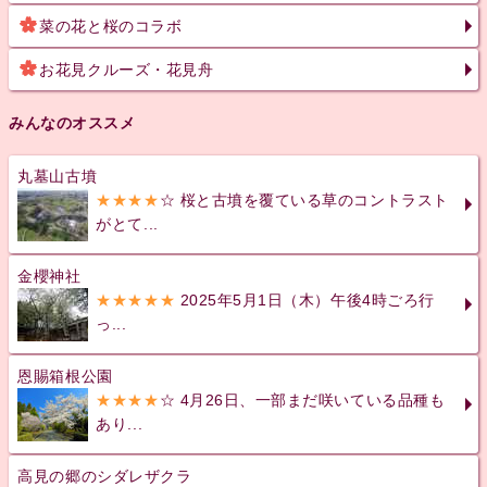
菜の花と桜のコラボ
お花見クルーズ・花見舟
みんなのオススメ
丸墓山古墳
★★★★
☆ 桜と古墳を覆ている草のコントラスト
がとて...
金櫻神社
★★★★★
2025年5月1日（木）午後4時ごろ行
っ...
恩賜箱根公園
★★★★
☆ 4月26日、一部まだ咲いている品種も
あり...
高見の郷のシダレザクラ