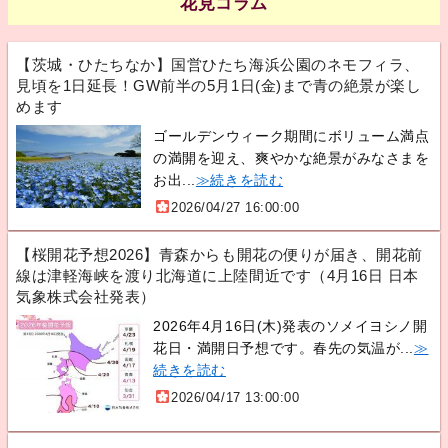
花見コラム
【茨城・ひたちなか】国営ひたち海浜公園のネモフィラ、
見頃を1日延長！GW前半の5月1日(金)まで青の絶景が楽し
めます
ゴールデンウィーク期間にボリューム満点
の満開を迎え、爽やかな絶景がみなさまを
お出...
≫続きを読む
2026/04/27 16:00:00
【桜開花予想2026】青森からも開花の便りが届き、開花前
線は津軽海峡を渡り北海道に上陸間近です（4月16日 日本
気象株式会社発表）
2026年4月16日(木)発表のソメイヨシノ開
花日・満開日予想です。春先の気温が...
≫
続きを読む
2026/04/17 13:00:00