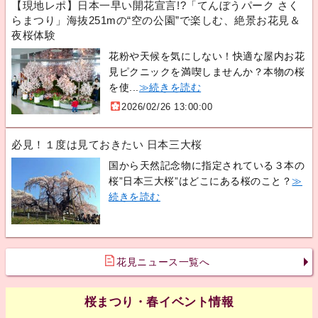
【現地レポ】日本一早い開花宣言!?「てんぼうパーク さく
らまつり」海抜251mの“空の公園”で楽しむ、絶景お花見＆
夜桜体験
花粉や天候を気にしない！快適な屋内お花
見ピクニックを満喫しませんか？本物の桜
を使...
≫続きを読む
2026/02/26 13:00:00
必見！１度は見ておきたい 日本三大桜
国から天然記念物に指定されている３本の
桜”日本三大桜”はどこにある桜のこと？
≫
続きを読む
花見ニュース一覧へ
桜まつり・春イベント情報