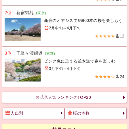
2位
新宿御苑
（東京）
新宿のオアシスで約900本の桜を楽しもう
2月中旬～4月下旬
★★★★★
12
3位
千鳥ヶ淵緑道
（東京）
ピンク色に染まる並木道で春を楽しむ
3月下旬～4月上旬
★★★★☆
24
お花見人気ランキングTOP20
人出別
桜の本数