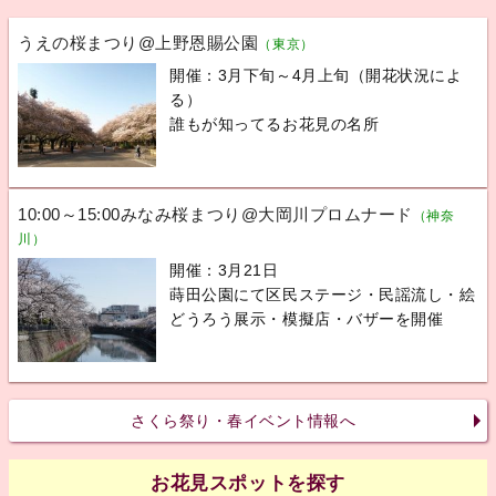
うえの桜まつり@上野恩賜公園
（東京）
開催：3月下旬～4月上旬（開花状況によ
る）
誰もが知ってるお花見の名所
10:00～15:00みなみ桜まつり@大岡川プロムナード
（神奈
川）
開催：3月21日
蒔田公園にて区民ステージ・民謡流し・絵
どうろう展示・模擬店・バザーを開催
さくら祭り・春イベント情報へ
お花見スポットを探す