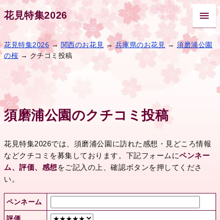
花見特集2026
花見特集2026
→
関西のお花見
→
兵庫県のお花見
→
須磨浦公園
の桜
→ クチコミ投稿
須磨浦公園のクチコミ投稿
花見特集2026では、須磨浦公園に訪れた感想・見どころ情報
などクチコミを募集しております。下記フォームに
ペンネー
ム、評価、感想
をご記入の上、確認ボタンを押してくださ
い。
ペンネーム
評価