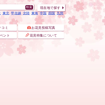
現在地で探す
道
東北
甲信越
北陸
東海
中国
四国
九州
チコミ
お花見投稿写真
ベント
花見特集について