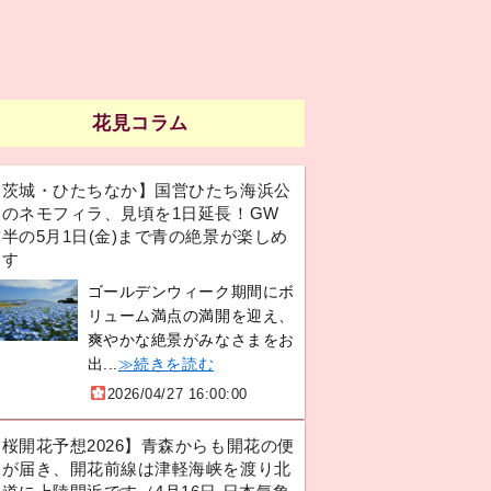
花見コラム
【茨城・ひたちなか】国営ひたち海浜公
園のネモフィラ、見頃を1日延長！GW
半の5月1日(金)まで青の絶景が楽しめ
ます
ゴールデンウィーク期間にボ
リューム満点の満開を迎え、
爽やかな絶景がみなさまをお
出...
≫続きを読む
2026/04/27 16:00:00
【桜開花予想2026】青森からも開花の便
りが届き、開花前線は津軽海峡を渡り北