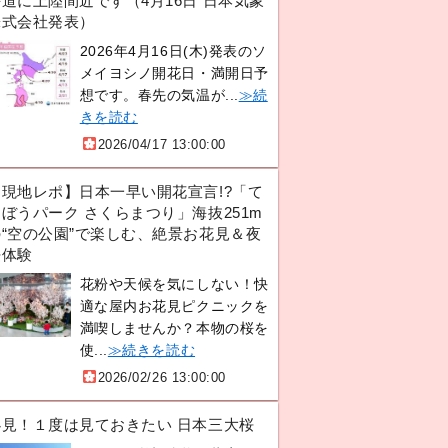
道に上陸間近です（4月16日 日本気象
株式会社発表）
2026年4月16日(木)発表のソ
メイヨシノ開花日・満開日予
想です。春先の気温が...
≫続
きを読む
2026/04/17 13:00:00
【現地レポ】日本一早い開花宣言!?「て
ぼうパーク さくらまつり」海抜251m
の“空の公園”で楽しむ、絶景お花見＆夜
桜体験
花粉や天候を気にしない！快
適な屋内お花見ピクニックを
満喫しませんか？本物の桜を
使...
≫続きを読む
2026/02/26 13:00:00
必見！１度は見ておきたい 日本三大桜