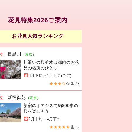
花見特集2026ご案内
お花見人気ランキング
位
目黒川
（東京）
川沿いの桜並木は都内のお花
見の名所のひとつ
3月下旬～4月上旬(予定)
★★★☆
☆
77
位
新宿御苑
（東京）
新宿のオアシスで約900本の
桜を楽しもう
2月中旬～4月下旬
★★★★★
12