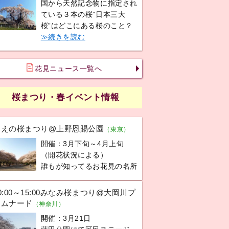
国から天然記念物に指定され
ている３本の桜”日本三大
桜”はどこにある桜のこと？
≫続きを読む
花見ニュース一覧へ
桜まつり・春イベント情報
うえの桜まつり@上野恩賜公園
（東京）
開催：3月下旬～4月上旬
（開花状況による）
誰もが知ってるお花見の名所
0:00～15:00みなみ桜まつり@大岡川プ
ロムナード
（神奈川）
開催：3月21日