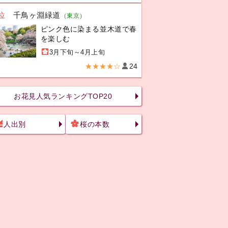
位
千鳥ヶ淵緑道
（東京）
ピンク色に染まる並木道で春
を楽しむ
3月下旬～4月上旬
★★★★☆
24
お花見人気ランキングTOP20
人出別
桜の本数