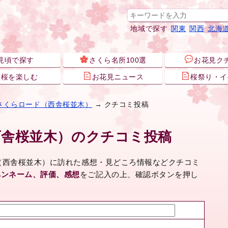
地域で探す
関東
関西
北海
見頃で探す
さくら名所100選
お花見ク
夜桜を楽しむ
お花見ニュース
桜祭り・イ
さくらロード（西舎桜並木）
→ クチコミ投稿
西舎桜並木）のクチコミ投稿
ド（西舎桜並木）に訪れた感想・見どころ情報などクチコミ
ペンネーム、評価、感想
をご記入の上、確認ボタンを押し