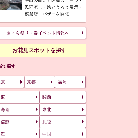
蒔田公園にて区民ステージ・
民謡流し・絵どうろう展示・
模擬店・バザーを開催
さくら祭り・春イベント情報へ
お花見スポットを探す
域で探す
東京
京都
福岡
関東
関西
北海道
東北
甲信越
北陸
東海
中国