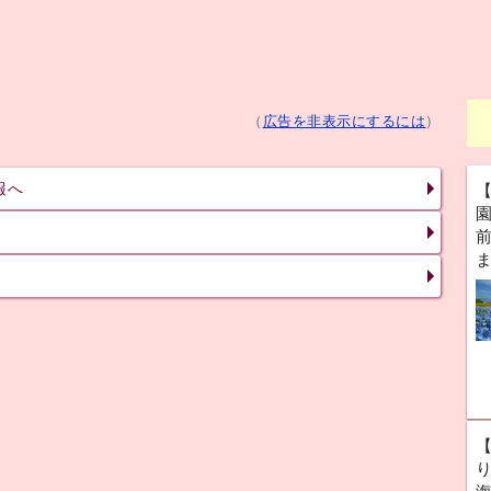
（
広告を非表示にするには
）
報へ
前