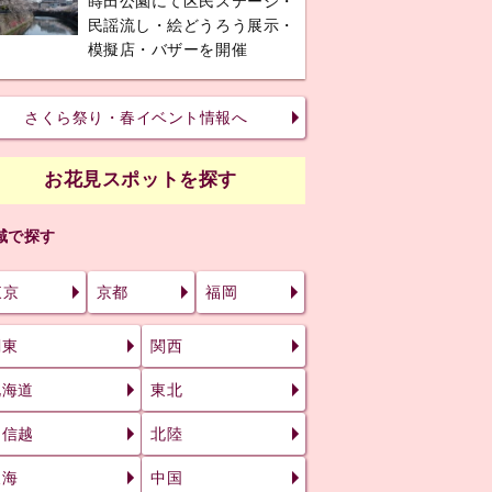
蒔田公園にて区民ステージ・
民謡流し・絵どうろう展示・
模擬店・バザーを開催
さくら祭り・春イベント情報へ
お花見スポットを探す
域で探す
東京
京都
福岡
関東
関西
北海道
東北
甲信越
北陸
東海
中国