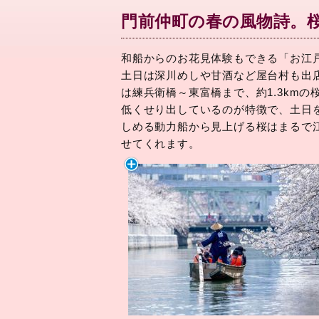
門前仲町の春の風物詩。
和船からのお花見体験もできる「お江
土日は深川めしや甘酒など屋台村も出
は練兵衛橋～東富橋まで、約1.3km
低くせり出しているのが特徴で、土日
しめる動力船から見上げる桜はまるで
せてくれます。