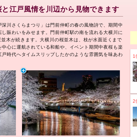
桜と江戸風情を川辺から見物できます
戸深川さくらまつり」は門前仲町の春の風物詩で、期間中
店し賑わいをみせます。門前仲町駅の南を流れる大横川に
の桜並木が続きます。大横川の桜並木は、枝が水面近くまで
を中心に運航されている和船や、イベント期間中夜桜も楽
江戸時代へタイムスリップしたかのような雰囲気を味あわ
1
2