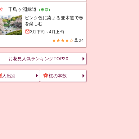
位
千鳥ヶ淵緑道
（東京）
ピンク色に染まる並木道で春
を楽しむ
3月下旬～4月上旬
★★★★☆
24
お花見人気ランキングTOP20
人出別
桜の本数