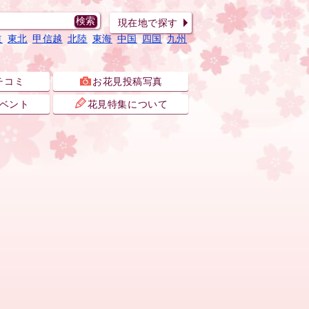
現在地で探す
道
東北
甲信越
北陸
東海
中国
四国
九州
チコミ
お花見投稿写真
ベント
花見特集について