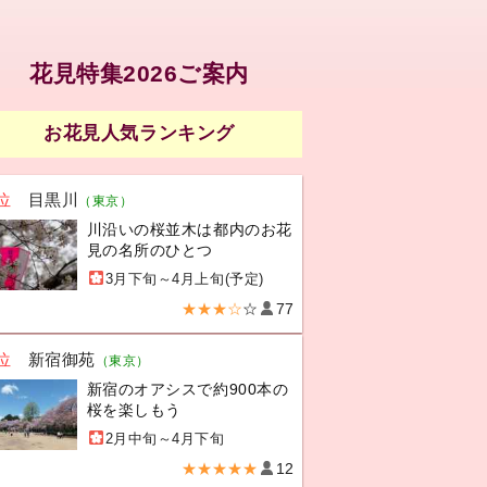
花見特集2026ご案内
お花見人気ランキング
位
目黒川
（東京）
川沿いの桜並木は都内のお花
見の名所のひとつ
3月下旬～4月上旬(予定)
★★★☆
☆
77
位
新宿御苑
（東京）
新宿のオアシスで約900本の
桜を楽しもう
2月中旬～4月下旬
★★★★★
12