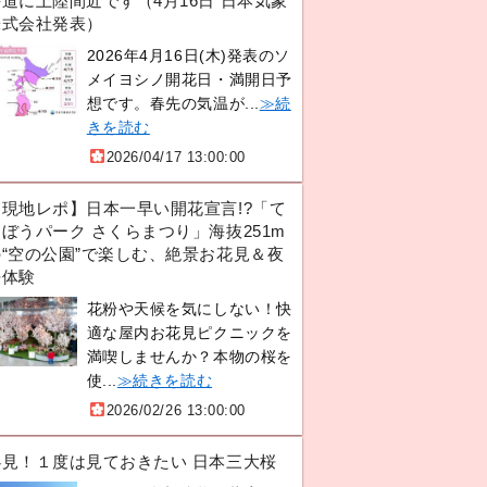
道に上陸間近です（4月16日 日本気象
株式会社発表）
2026年4月16日(木)発表のソ
メイヨシノ開花日・満開日予
想です。春先の気温が...
≫続
きを読む
2026/04/17 13:00:00
【現地レポ】日本一早い開花宣言!?「て
ぼうパーク さくらまつり」海抜251m
の“空の公園”で楽しむ、絶景お花見＆夜
桜体験
花粉や天候を気にしない！快
適な屋内お花見ピクニックを
満喫しませんか？本物の桜を
使...
≫続きを読む
2026/02/26 13:00:00
必見！１度は見ておきたい 日本三大桜