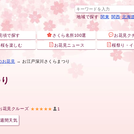
地域で探す
関東
関西
北海
見頃で探す
さくら名所100選
お花見ク
夜桜を楽しむ
お花見ニュース
桜祭り・イ
のお花見
→ お江戸深川さくらまつり
つり
お花見クルーズ
★★★★★
1
週間天気