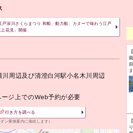
ス
 お江戸深川さくらまつり 和船、動力船、カヌーで味わう江戸
「水上花見」開催
前
横川周辺及び清澄白河駅小名木川周辺
ージ上でのWeb予約が必要
行き方を調べる
ルダン乗換案内に接続します）