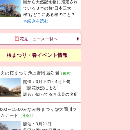
国から天然記念物に指定され
ている３本の桜”日本三大
桜”はどこにある桜のこと？
≫続きを読む
花見ニュース一覧へ
桜まつり・春イベント情報
うえの桜まつり@上野恩賜公園
（東京）
開催：3月下旬～4月上旬
（開花状況による）
誰もが知ってるお花見の名所
0:00～15:00みなみ桜まつり@大岡川プ
ロムナード
（神奈川）
開催：3月21日