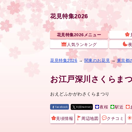
花見特集2026
花見特集2026メニュー
人気ランキング
花見特集2026
→
関東のお花見
→
東京都
お江戸深川さくらま
おえどふかがわさくらまつり
夜桜
駅近
facebook
X(旧twitter)
見頃情報
周辺地図
クチコミ