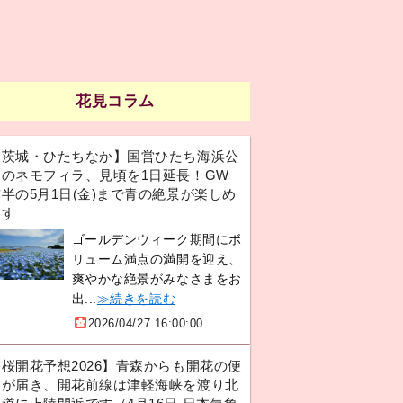
花見コラム
【茨城・ひたちなか】国営ひたち海浜公
園のネモフィラ、見頃を1日延長！GW
半の5月1日(金)まで青の絶景が楽しめ
ます
ゴールデンウィーク期間にボ
リューム満点の満開を迎え、
爽やかな絶景がみなさまをお
出...
≫続きを読む
2026/04/27 16:00:00
【桜開花予想2026】青森からも開花の便
りが届き、開花前線は津軽海峡を渡り北