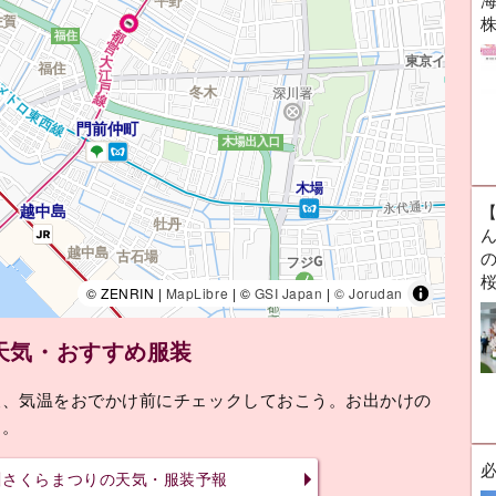
海
ん
© ZENRIN |
MapLibre
| ©
GSI Japan
|
© Jorudan
天気・おすすめ服装
報、気温をおでかけ前にチェックしておこう。お出かけの
す。
川さくらまつりの天気・服装予報