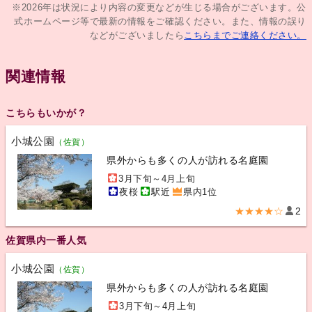
※2026年は状況により内容の変更などが生じる場合がございます。公
式ホームページ等で最新の情報をご確認ください。また、情報の誤り
などがございましたら
こちらまでご連絡ください。
関連情報
こちらもいかが？
小城公園
（佐賀）
県外からも多くの人が訪れる名庭園
3月下旬～4月上旬
夜桜
駅近
県内1位
★★★★☆
2
佐賀県内一番人気
小城公園
（佐賀）
県外からも多くの人が訪れる名庭園
3月下旬～4月上旬