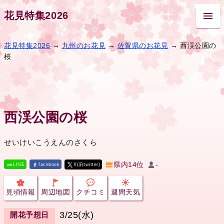
花見特集2026
花見特集2026
→
九州のお花見
→
佐賀県のお花見
→ 西渓公園の
桜
西渓公園の桜
せいけいこうえんのさくら
県内14位
-
LINE
facebook
X(旧twitter)
見頃情報
周辺地図
クチコミ
週間天気
3/25(水)
開花予想日