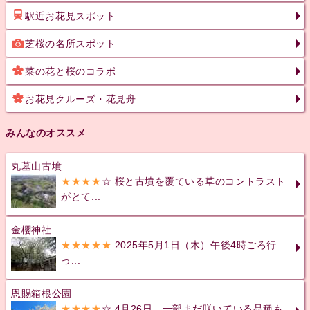
駅近お花見スポット
芝桜の名所スポット
菜の花と桜のコラボ
お花見クルーズ・花見舟
みんなのオススメ
丸墓山古墳
★★★★
☆ 桜と古墳を覆ている草のコントラスト
がとて...
金櫻神社
★★★★★
2025年5月1日（木）午後4時ごろ行
っ...
恩賜箱根公園
★★★★
☆ 4月26日、一部まだ咲いている品種も