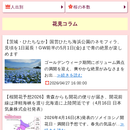
人出別
桜の本数
花見コラム
【茨城・ひたちなか】国営ひたち海浜公園のネモフィラ、
見頃を1日延長！GW前半の5月1日(金)まで青の絶景が楽し
めます
ゴールデンウィーク期間にボリューム満点
の満開を迎え、爽やかな絶景がみなさまを
お出...
≫続きを読む
2026/04/27 16:00:00
【桜開花予想2026】青森からも開花の便りが届き、開花前
線は津軽海峡を渡り北海道に上陸間近です（4月16日 日本
気象株式会社発表）
2026年4月16日(木)発表のソメイヨシノ開
花日・満開日予想です。春先の気温が...
≫