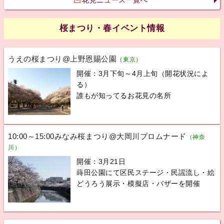
桜まつり・春イベント情報
うえの桜まつり@上野恩賜公園
（東京）
開催：3月下旬～4月上旬（開花状況によ
る）
誰もが知ってるお花見の名所
10:00～15:00みなみ桜まつり@大岡川プロムナード
（神奈
川）
開催：3月21日
蒔田公園にて区民ステージ・民謡流し・絵
どうろう展示・模擬店・バザーを開催