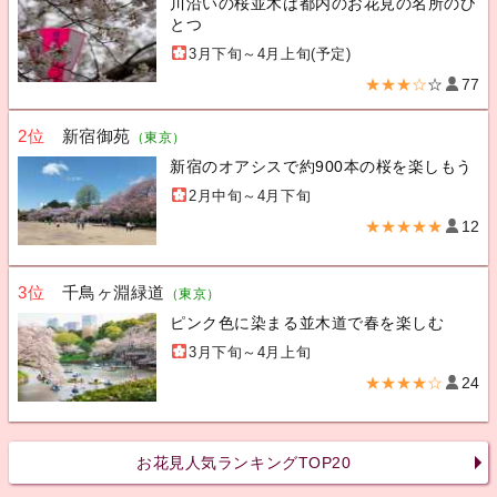
川沿いの桜並木は都内のお花見の名所のひ
とつ
3月下旬～4月上旬(予定)
★★★☆
☆
77
2位
新宿御苑
（東京）
新宿のオアシスで約900本の桜を楽しもう
2月中旬～4月下旬
★★★★★
12
3位
千鳥ヶ淵緑道
（東京）
ピンク色に染まる並木道で春を楽しむ
3月下旬～4月上旬
★★★★☆
24
お花見人気ランキングTOP20