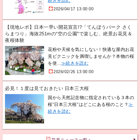
続きを読む
2026/04/17 13:00:00
【現地レポ】日本一早い開花宣言!?「てんぼうパーク さく
らまつり」海抜251mの“空の公園”で楽しむ、絶景お花見＆
夜桜体験
花粉や天候を気にしない！快適な屋内お花
見ピクニックを満喫しませんか？本物の桜
を使...
≫続きを読む
2026/02/26 13:00:00
必見！１度は見ておきたい 日本三大桜
国から天然記念物に指定されている３本の
桜”日本三大桜”はどこにある桜のこと？
≫
続きを読む
花見ニュース一覧へ