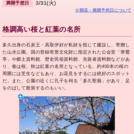
3/31(火)
満開予想日
※開花・満開予想日について
格調高い桜と紅葉の名所
多久出身の石炭王・高取伊好が私財を投じて建設し、寄贈し
た山水公園。国の登録有形文化財に指定された公会堂「寒鶯
亭」や郷土資料館、歴史民俗資料館、先覚者資料館などがあ
り、春は桜、秋は紅葉の名所となっている。約400本の桜の
周囲には芝生などもあり、お花見をするには絶好のスポット
だ。また、公園の近くに孔子を祠る「多久聖廟」があり、足
をのばして散策するのもいい。