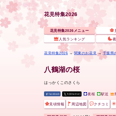
花見特集2026
花見特集2026メニュー
人気ランキング
花見特集2026
→
関東のお花見
→
千葉県
八鶴湖の桜
はっかくこのさくら
夜桜
駅近
facebook
X(旧twitter)
見頃情報
周辺地図
クチコミ