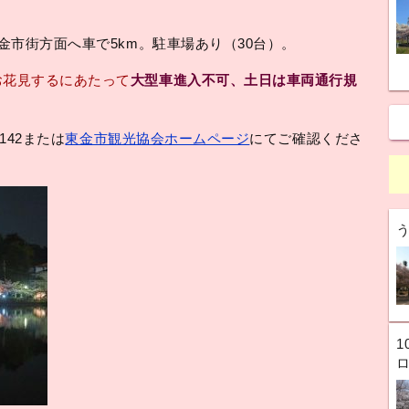
東金市街方面へ車で5km。駐車場あり（30台）。
お花見するにあたって
大型車進入不可、土日は車両通行規
142または
東金市観光協会ホームページ
にてご確認くださ
1