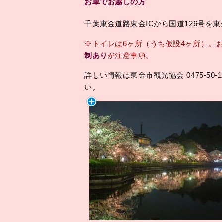
お車でお越しの方
千葉東金道路東金ICから国道126号を
※トイレは6ヶ所（うち仮設4ヶ所）。
制あり
が注意事項。
詳しい情報は東金市観光協会 0475-50-1
い。