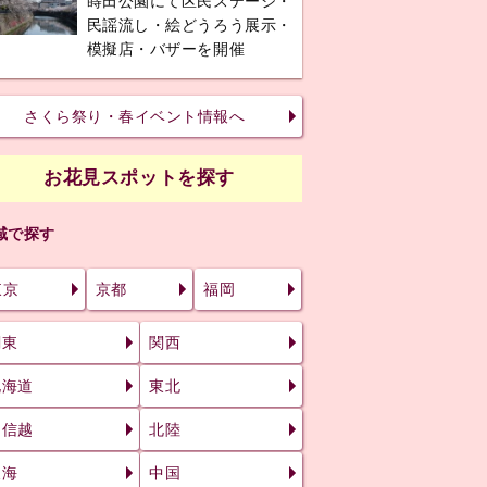
蒔田公園にて区民ステージ・
民謡流し・絵どうろう展示・
模擬店・バザーを開催
さくら祭り・春イベント情報へ
お花見スポットを探す
域で探す
東京
京都
福岡
関東
関西
北海道
東北
甲信越
北陸
東海
中国