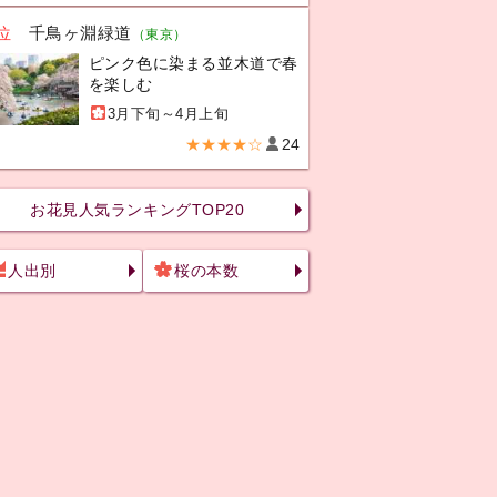
位
千鳥ヶ淵緑道
（東京）
ピンク色に染まる並木道で春
を楽しむ
3月下旬～4月上旬
★★★★☆
24
お花見人気ランキングTOP20
人出別
桜の本数