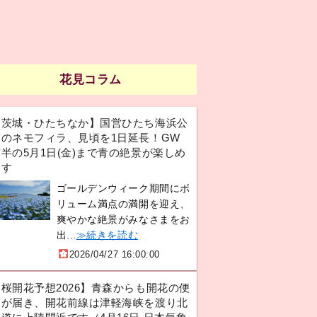
花見コラム
【茨城・ひたちなか】国営ひたち海浜公
園のネモフィラ、見頃を1日延長！GW
半の5月1日(金)まで青の絶景が楽しめ
ます
ゴールデンウィーク期間にボ
リューム満点の満開を迎え、
爽やかな絶景がみなさまをお
出...
≫続きを読む
2026/04/27 16:00:00
【桜開花予想2026】青森からも開花の便
りが届き、開花前線は津軽海峡を渡り北