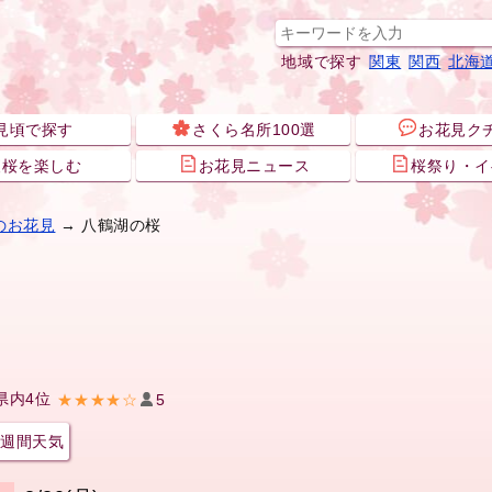
地域で探す
関東
関西
北海
見頃で探す
さくら名所100選
お花見ク
夜桜を楽しむ
お花見ニュース
桜祭り・イ
のお花見
→ 八鶴湖の桜
県内4位
★★★★☆
5
週間天気