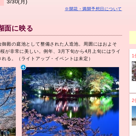
3/30(月)
日
※開花・満開予想日について
湖面に映る
金御殿の庭池として整備された人造池。周囲にはおよそ
む桜が非常に美しい。例年、3月下旬から4月上旬にはライ
1
される。（ライトアップ・イベントは未定）
2