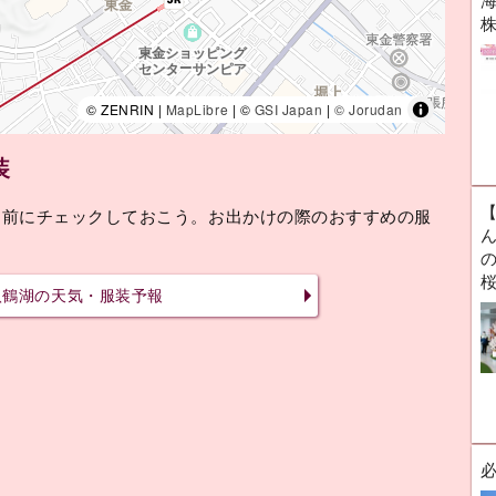
海
© ZENRIN |
MapLibre
| ©
GSI Japan
|
© Jorudan
装
け前にチェックしておこう。お出かけの際のおすすめの服
ん
八鶴湖の天気・服装予報