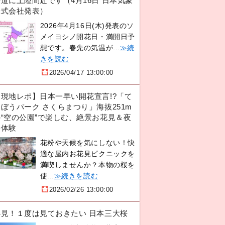
道に上陸間近です（4月16日 日本気象
株式会社発表）
2026年4月16日(木)発表のソ
メイヨシノ開花日・満開日予
想です。春先の気温が...
≫続
きを読む
2026/04/17 13:00:00
【現地レポ】日本一早い開花宣言!?「て
ぼうパーク さくらまつり」海抜251m
の“空の公園”で楽しむ、絶景お花見＆夜
桜体験
花粉や天候を気にしない！快
適な屋内お花見ピクニックを
満喫しませんか？本物の桜を
使...
≫続きを読む
2026/02/26 13:00:00
必見！１度は見ておきたい 日本三大桜