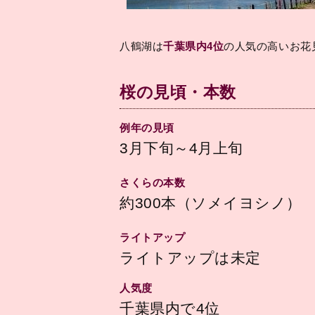
八鶴湖は
千葉県内4位
の人気の高いお花
桜の見頃・本数
例年の見頃
3月下旬～4月上旬
さくらの本数
約300本（ソメイヨシノ）
ライトアップ
ライトアップは未定
人気度
千葉県内で4位