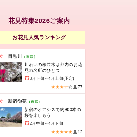
花見特集2026ご案内
お花見人気ランキング
位
目黒川
（東京）
川沿いの桜並木は都内のお花
見の名所のひとつ
3月下旬～4月上旬(予定)
★★★☆
☆
77
位
新宿御苑
（東京）
新宿のオアシスで約900本の
桜を楽しもう
2月中旬～4月下旬
★★★★★
12