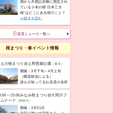
国から天然記念物に指定され
ている３本の桜”日本三大
桜”はどこにある桜のこと？
≫続きを読む
花見ニュース一覧へ
桜まつり・春イベント情報
うえの桜まつり@上野恩賜公園
（東京）
開催：3月下旬～4月上旬
（開花状況による）
誰もが知ってるお花見の名所
0:00～15:00みなみ桜まつり@大岡川プ
ロムナード
（神奈川）
開催：3月21日