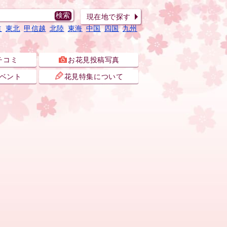
現在地で探す
道
東北
甲信越
北陸
東海
中国
四国
九州
チコミ
お花見投稿写真
ベント
花見特集について