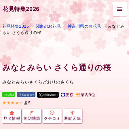
花見特集2026
花見特集2026
→
関東のお花見
→
神奈川県のお花見
→ みなとみ
らい さくら通りの桜
みなとみらい さくら通りの桜
みなとみらいさくらどおりのさくら
夜桜
県内9位
LINE
facebook
X(旧twitter)
★★★★☆
5
見頃情報
周辺地図
クチコミ
週間天気