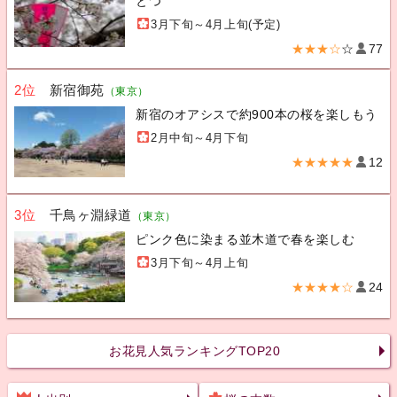
とつ
3月下旬～4月上旬(予定)
★★★☆
☆
77
2位
新宿御苑
（東京）
新宿のオアシスで約900本の桜を楽しもう
2月中旬～4月下旬
★★★★★
12
3位
千鳥ヶ淵緑道
（東京）
ピンク色に染まる並木道で春を楽しむ
3月下旬～4月上旬
★★★★☆
24
お花見人気ランキングTOP20