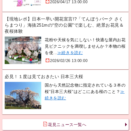
2026/04/17 13:00:00
【現地レポ】日本一早い開花宣言!?「てんぼうパーク さく
らまつり」海抜251mの“空の公園”で楽しむ、絶景お花見＆
夜桜体験
花粉や天候を気にしない！快適な屋内お花
見ピクニックを満喫しませんか？本物の桜
を使...
≫続きを読む
2026/02/26 13:00:00
必見！１度は見ておきたい 日本三大桜
国から天然記念物に指定されている３本の
桜”日本三大桜”はどこにある桜のこと？
≫
続きを読む
花見ニュース一覧へ