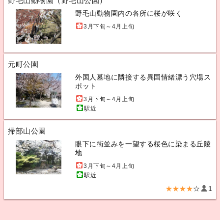
野毛山動物園（野毛山公園）
野毛山動物園内の各所に桜が咲く
3月下旬～4月上旬
元町公園
外国人墓地に隣接する異国情緒漂う穴場ス
ポット
3月下旬～4月上旬
駅近
掃部山公園
眼下に街並みを一望する桜色に染まる丘陵
地
3月下旬～4月上旬
駅近
★★★★
☆
1