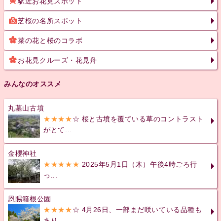
駅近お花見スポット
芝桜の名所スポット
菜の花と桜のコラボ
お花見クルーズ・花見舟
みんなのオススメ
丸墓山古墳
★★★★
☆ 桜と古墳を覆ている草のコントラスト
がとて...
金櫻神社
★★★★★
2025年5月1日（木）午後4時ごろ行
っ...
恩賜箱根公園
★★★★
☆ 4月26日、一部まだ咲いている品種も
あり...