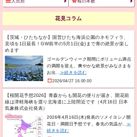
人出別
桜の本数
花見コラム
【茨城・ひたちなか】国営ひたち海浜公園のネモフィラ、
見頃を1日延長！GW前半の5月1日(金)まで青の絶景が楽し
めます
ゴールデンウィーク期間にボリューム満点
の満開を迎え、爽やかな絶景がみなさまを
お出...
≫続きを読む
2026/04/27 16:00:00
【桜開花予想2026】青森からも開花の便りが届き、開花前
線は津軽海峡を渡り北海道に上陸間近です（4月16日 日本
気象株式会社発表）
2026年4月16日(木)発表のソメイヨシノ開
花日・満開日予想です。春先の気温が...
≫
続きを読む