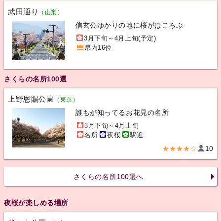
武田通り
（山梨）
信玄公ゆかりの地に桜がほころぶ
3月下旬～4月上旬(予定)
県内16位
さくらの名所100選
上野恩賜公園
（東京）
誰もが知ってるお花見の名所
3月下旬～4月上旬
名所
夜桜
駅近
★★★★☆
10
さくらの名所100選へ
夜桜が楽しめる場所