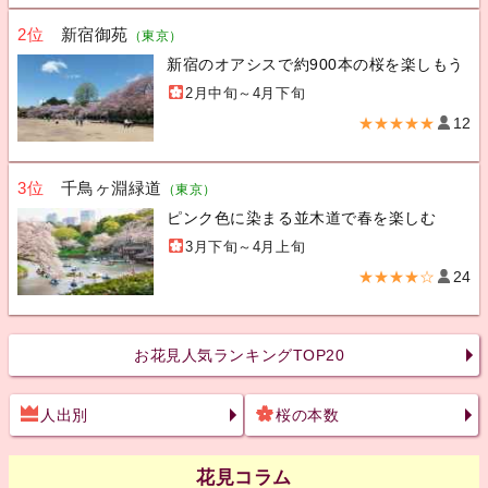
2位
新宿御苑
（東京）
新宿のオアシスで約900本の桜を楽しもう
2月中旬～4月下旬
★★★★★
12
3位
千鳥ヶ淵緑道
（東京）
ピンク色に染まる並木道で春を楽しむ
3月下旬～4月上旬
★★★★☆
24
お花見人気ランキングTOP20
人出別
桜の本数
花見コラム