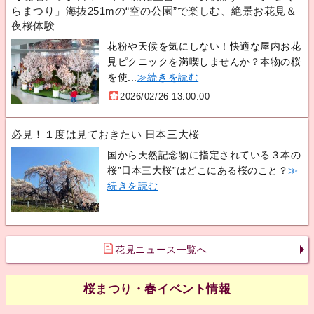
らまつり」海抜251mの“空の公園”で楽しむ、絶景お花見＆
夜桜体験
花粉や天候を気にしない！快適な屋内お花
見ピクニックを満喫しませんか？本物の桜
を使...
≫続きを読む
2026/02/26 13:00:00
必見！１度は見ておきたい 日本三大桜
国から天然記念物に指定されている３本の
桜”日本三大桜”はどこにある桜のこと？
≫
続きを読む
花見ニュース一覧へ
桜まつり・春イベント情報