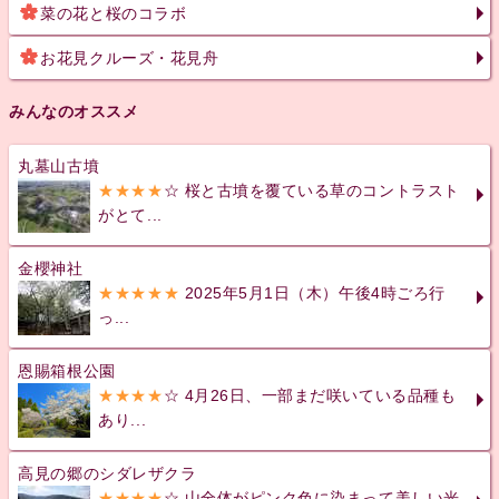
菜の花と桜のコラボ
お花見クルーズ・花見舟
みんなのオススメ
丸墓山古墳
★★★★
☆ 桜と古墳を覆ている草のコントラスト
がとて...
金櫻神社
★★★★★
2025年5月1日（木）午後4時ごろ行
っ...
恩賜箱根公園
★★★★
☆ 4月26日、一部まだ咲いている品種も
あり...
高見の郷のシダレザクラ
★★★★
☆ 山全体がピンク色に染まって美しい光