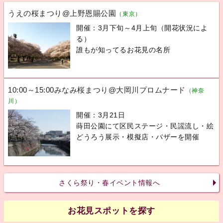
うえの桜まつり@上野恩賜公園
（東京）
開催：3月下旬～4月上旬（開花状況によ
る）
誰もが知ってるお花見の名所
10:00～15:00みなみ桜まつり@大岡川プロムナード
（神奈
川）
開催：3月21日
蒔田公園にて区民ステージ・民謡流し・絵
どうろう展示・模擬店・バザーを開催
さくら祭り・春イベント情報へ
お花見スポットを探す