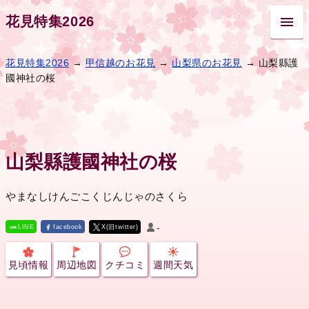
花見特集2026
花見特集2026
→
甲信越のお花見
→
山梨県のお花見
→ 山梨縣護
國神社の桜
山梨縣護國神社の桜
やまなしけんごこくじんじゃのさくら
-
LINE
facebook
X(旧twitter)
見頃情報
周辺地図
クチコミ
週間天気