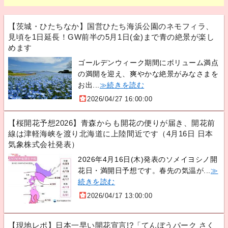
【茨城・ひたちなか】国営ひたち海浜公園のネモフィラ、
見頃を1日延長！GW前半の5月1日(金)まで青の絶景が楽し
めます
ゴールデンウィーク期間にボリューム満点
の満開を迎え、爽やかな絶景がみなさまを
お出...
≫続きを読む
2026/04/27 16:00:00
【桜開花予想2026】青森からも開花の便りが届き、開花前
線は津軽海峡を渡り北海道に上陸間近です（4月16日 日本
気象株式会社発表）
2026年4月16日(木)発表のソメイヨシノ開
花日・満開日予想です。春先の気温が...
≫
続きを読む
2026/04/17 13:00:00
【現地レポ】日本一早い開花宣言!?「てんぼうパーク さく