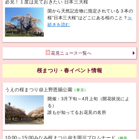
必見！１度は見ておきたい 日本三大桜
国から天然記念物に指定されている３本の
桜”日本三大桜”はどこにある桜のこと？
≫
続きを読む
花見ニュース一覧へ
桜まつり・春イベント情報
うえの桜まつり@上野恩賜公園
（東京）
開催：3月下旬～4月上旬（開花状況によ
る）
誰もが知ってるお花見の名所
10:00～15:00みなみ桜まつり@大岡川プロムナード
（神奈