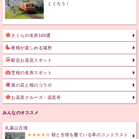
くぐろう！
さくらの名所100選
夜桜が楽しめる場所
駅近お花見スポット
芝桜の名所スポット
菜の花と桜のコラボ
お花見クルーズ・花見舟
みんなのオススメ
丸墓山古墳
★★★★
☆ 桜と古墳を覆ている草のコントラスト