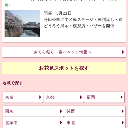
川）
開催：3月21日
蒔田公園にて区民ステージ・民謡流し・絵
どうろう展示・模擬店・バザーを開催
さくら祭り・春イベント情報へ
お花見スポットを探す
地域で探す
東京
京都
福岡
関東
関西
北海道
東北