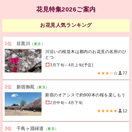
花見特集2026ご案内
お花見人気ランキング
1位
目黒川
（東京）
川沿いの桜並木は都内のお花見の名所のひ
とつ
3月下旬～4月上旬(予定)
★★★☆
☆
77
2位
新宿御苑
（東京）
新宿のオアシスで約900本の桜を楽しもう
2月中旬～4月下旬
★★★★★
12
3位
千鳥ヶ淵緑道
（東京）