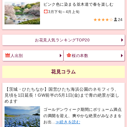
ピンク色に染まる並木道で春を楽しむ
3月下旬～4月上旬
★★★★☆
24
お花見人気ランキングTOP20
人出別
桜の本数
花見コラム
【茨城・ひたちなか】国営ひたち海浜公園のネモフィラ、
見頃を1日延長！GW前半の5月1日(金)まで青の絶景が楽し
めます
ゴールデンウィーク期間にボリューム満点
の満開を迎え、爽やかな絶景がみなさまを
お出...
≫続きを読む