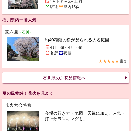
4月下旬～5月上旬
駅近
県内15位
石川県内一番人気
兼六園
（石川）
約40種類の桜が見られる大名庭園
4月上旬～4月下旬
名所
夜桜
★★★★★
3
石川県のお花見情報へ
夏の風物詩！花火を見よう
花火大会特集
会場の行き方・地図・天気に加え、人気・
打上数ランキングも。