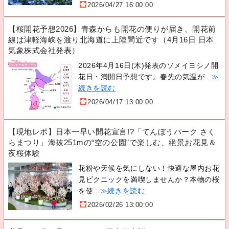
2026/04/27 16:00:00
【桜開花予想2026】青森からも開花の便りが届き、開花前
線は津軽海峡を渡り北海道に上陸間近です（4月16日 日本
気象株式会社発表）
2026年4月16日(木)発表のソメイヨシノ開
花日・満開日予想です。春先の気温が...
≫
続きを読む
2026/04/17 13:00:00
【現地レポ】日本一早い開花宣言!?「てんぼうパーク さく
らまつり」海抜251mの“空の公園”で楽しむ、絶景お花見＆
夜桜体験
花粉や天候を気にしない！快適な屋内お花
見ピクニックを満喫しませんか？本物の桜
を使...
≫続きを読む
2026/02/26 13:00:00