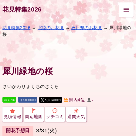
花見特集2026
花見特集2026
→
北陸のお花見
→
石川県のお花見
→ 犀川緑地の
桜
犀川緑地の桜
さいがわりょくちのさくら
県内4位
-
LINE
facebook
X(旧twitter)
見頃情報
周辺地図
クチコミ
週間天気
3/31(火)
開花予想日