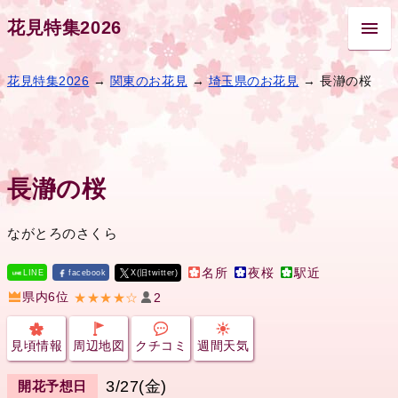
花見特集2026
花見特集2026
→
関東のお花見
→
埼玉県のお花見
→ 長瀞の桜
長瀞の桜
ながとろのさくら
名所
夜桜
駅近
LINE
facebook
X(旧twitter)
県内6位
★★★★☆
2
見頃情報
周辺地図
クチコミ
週間天気
3/27(金)
開花予想日