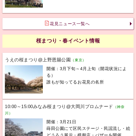
花見ニュース一覧へ
桜まつり・春イベント情報
うえの桜まつり@上野恩賜公園
（東京）
開催：3月下旬～4月上旬（開花状況によ
る）
誰もが知ってるお花見の名所
10:00～15:00みなみ桜まつり@大岡川プロムナード
（神奈
川）
開催：3月21日
蒔田公園にて区民ステージ・民謡流し・絵
どうろう展示・模擬店・バザーを開催