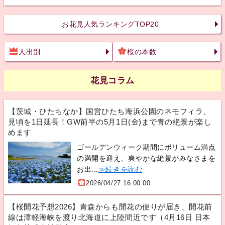
お花見人気ランキングTOP20
人出別
桜の本数
花見コラム
【茨城・ひたちなか】国営ひたち海浜公園のネモフィラ、
見頃を1日延長！GW前半の5月1日(金)まで青の絶景が楽し
めます
ゴールデンウィーク期間にボリューム満点
の満開を迎え、爽やかな絶景がみなさまを
お出...
≫続きを読む
2026/04/27 16:00:00
【桜開花予想2026】青森からも開花の便りが届き、開花前
線は津軽海峡を渡り北海道に上陸間近です（4月16日 日本