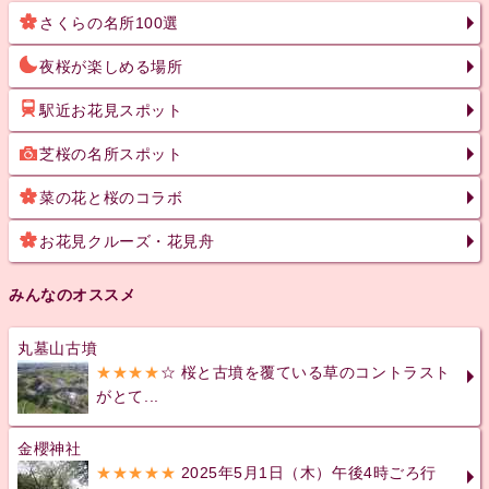
さくらの名所100選
夜桜が楽しめる場所
駅近お花見スポット
芝桜の名所スポット
菜の花と桜のコラボ
お花見クルーズ・花見舟
みんなのオススメ
丸墓山古墳
★★★★
☆ 桜と古墳を覆ている草のコントラスト
がとて...
金櫻神社
★★★★★
2025年5月1日（木）午後4時ごろ行