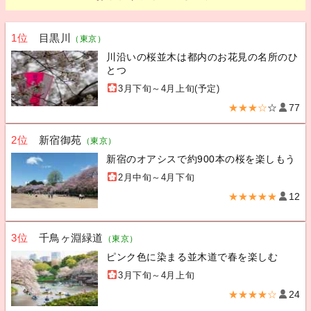
1位
目黒川
（東京）
川沿いの桜並木は都内のお花見の名所のひ
とつ
3月下旬～4月上旬(予定)
★★★☆
☆
77
2位
新宿御苑
（東京）
新宿のオアシスで約900本の桜を楽しもう
2月中旬～4月下旬
★★★★★
12
3位
千鳥ヶ淵緑道
（東京）
ピンク色に染まる並木道で春を楽しむ
3月下旬～4月上旬
★★★★☆
24