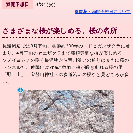
3/31(火)
満開予想日
※開花・満開予想日について
さまざまな桜が楽しめる、桜の名所
長瀞周辺では3月下旬、樹齢約200年のエドヒガンザクラに始
まり、4月下旬のヤエザクラまで種類豊富な桜が楽しめる。
ソメイヨシノの咲く長瀞駅から荒川沿いの通りはまさに桜の
トンネルだ。近隣には2haの敷地に桜が咲き乱れる桜の里
「野土山」、宝登山神社への参道沿いの桜など見どころが多
い。