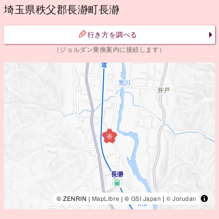
埼玉県秩父郡長瀞町長瀞
行き方を調べる
（ジョルダン乗換案内に接続します）
© ZENRIN |
MapLibre
| ©
GSI Japan
|
© Jorudan