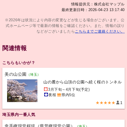
情報提供元：株式会社マップル
最終更新日時：2026-04-23 13:17:40
※2026年は状況により内容の変更などが生じる場合がございます。公
式ホームページ等で最新の情報をご確認ください。また、情報の誤り
などがございましたら
こちらまでご連絡ください。
関連情報
こちらもいかが？
美の山公園
（埼玉）
山の麓から山頂の公園へ続く桜のトンネル
3月下旬～4月下旬(予定)
夜桜
県内5位
★★★★★
1
埼玉県内一番人気
幸手権現堂桜堤（県営権現堂公園）
（埼玉）