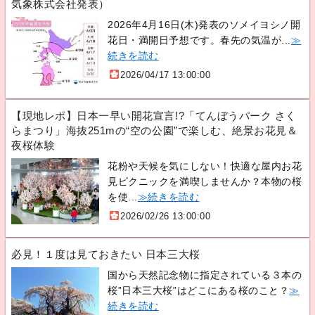
気象株式会社発表）
2026年4月16日(木)発表のソメイヨシノ開
花日・満開日予想です。春先の気温が...
≫
続きを読む
2026/04/17 13:00:00
【現地レポ】日本一早い開花宣言!?「てんぼうパーク さく
らまつり」海抜251mの“空の公園”で楽しむ、絶景お花見＆
夜桜体験
花粉や天候を気にしない！快適な屋内お花
見ピクニックを満喫しませんか？本物の桜
を使...
≫続きを読む
2026/02/26 13:00:00
必見！１度は見ておきたい 日本三大桜
国から天然記念物に指定されている３本の
桜”日本三大桜”はどこにある桜のこと？
≫
続きを読む