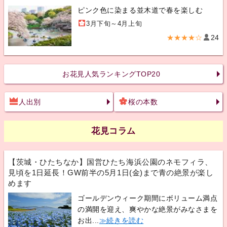
ピンク色に染まる並木道で春を楽しむ
3月下旬～4月上旬
★★★★☆
24
お花見人気ランキングTOP20
人出別
桜の本数
花見コラム
【茨城・ひたちなか】国営ひたち海浜公園のネモフィラ、
見頃を1日延長！GW前半の5月1日(金)まで青の絶景が楽し
めます
ゴールデンウィーク期間にボリューム満点
の満開を迎え、爽やかな絶景がみなさまを
お出...
≫続きを読む