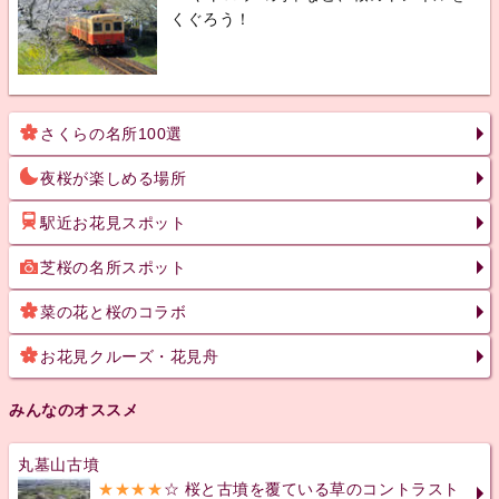
くぐろう！
さくらの名所100選
夜桜が楽しめる場所
駅近お花見スポット
芝桜の名所スポット
菜の花と桜のコラボ
お花見クルーズ・花見舟
みんなのオススメ
丸墓山古墳
★★★★
☆ 桜と古墳を覆ている草のコントラスト