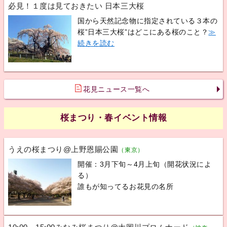
必見！１度は見ておきたい 日本三大桜
国から天然記念物に指定されている３本の
桜”日本三大桜”はどこにある桜のこと？
≫
続きを読む
花見ニュース一覧へ
桜まつり・春イベント情報
うえの桜まつり@上野恩賜公園
（東京）
開催：3月下旬～4月上旬（開花状況によ
る）
誰もが知ってるお花見の名所