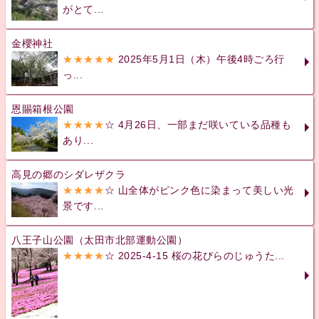
がとて...
金櫻神社
★★★★★
2025年5月1日（木）午後4時ごろ行
っ...
恩賜箱根公園
★★★★
☆ 4月26日、一部まだ咲いている品種も
あり...
高見の郷のシダレザクラ
★★★★
☆ 山全体がピンク色に染まって美しい光
景です...
八王子山公園（太田市北部運動公園）
★★★★
☆ 2025-4-15 桜の花びらのじゅうた...