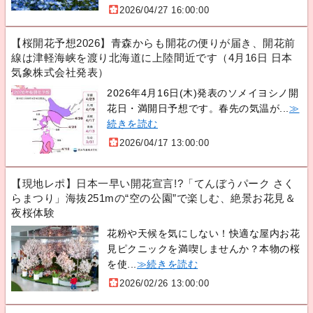
2026/04/27 16:00:00
【桜開花予想2026】青森からも開花の便りが届き、開花前
線は津軽海峡を渡り北海道に上陸間近です（4月16日 日本
気象株式会社発表）
2026年4月16日(木)発表のソメイヨシノ開
花日・満開日予想です。春先の気温が...
≫
続きを読む
2026/04/17 13:00:00
【現地レポ】日本一早い開花宣言!?「てんぼうパーク さく
らまつり」海抜251mの“空の公園”で楽しむ、絶景お花見＆
夜桜体験
花粉や天候を気にしない！快適な屋内お花
見ピクニックを満喫しませんか？本物の桜
を使...
≫続きを読む
2026/02/26 13:00:00