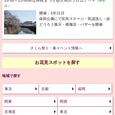
10:00～15:00みなみ桜まつり@大岡川プロムナード
（神奈
川）
開催：3月21日
蒔田公園にて区民ステージ・民謡流し・絵
どうろう展示・模擬店・バザーを開催
さくら祭り・春イベント情報へ
お花見スポットを探す
地域で探す
東京
京都
福岡
関東
関西
北海道
東北