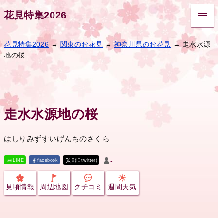
花見特集2026
花見特集2026
→
関東のお花見
→
神奈川県のお花見
→ 走水水源
地の桜
走水水源地の桜
はしりみずすいげんちのさくら
-
LINE
facebook
X(旧twitter)
見頃情報
周辺地図
クチコミ
週間天気