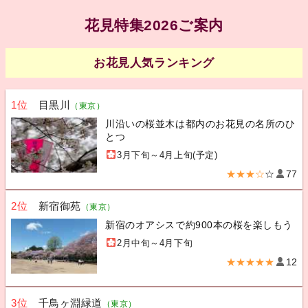
花見特集2026ご案内
お花見人気ランキング
1位
目黒川
（東京）
川沿いの桜並木は都内のお花見の名所のひ
とつ
3月下旬～4月上旬(予定)
★★★☆
☆
77
2位
新宿御苑
（東京）
新宿のオアシスで約900本の桜を楽しもう
2月中旬～4月下旬
★★★★★
12
3位
千鳥ヶ淵緑道
（東京）