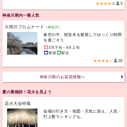
★★★★
☆
3
神奈川県内一番人気
大岡川プロムナード
（神奈川）
春空の中、桜並木を散策してゆっくり時間
を過ごそう
3月下旬～4月上旬
夜桜
駅近
★★★★☆
28
神奈川県のお花見情報へ
夏の風物詩！花火を見よう
花火大会特集
会場の行き方・地図・天気に加え、人気・
打上数ランキングも。