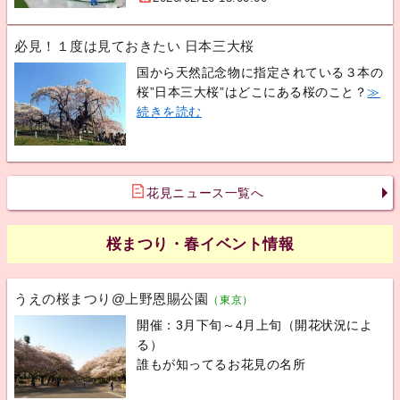
必見！１度は見ておきたい 日本三大桜
国から天然記念物に指定されている３本の
桜”日本三大桜”はどこにある桜のこと？
≫
続きを読む
花見ニュース一覧へ
桜まつり・春イベント情報
うえの桜まつり@上野恩賜公園
（東京）
開催：3月下旬～4月上旬（開花状況によ
る）
誰もが知ってるお花見の名所