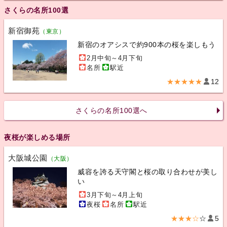
さくらの名所100選
新宿御苑
（東京）
新宿のオアシスで約900本の桜を楽しもう
2月中旬～4月下旬
名所
駅近
★★★★★
12
さくらの名所100選へ
夜桜が楽しめる場所
大阪城公園
（大阪）
威容を誇る天守閣と桜の取り合わせが美し
い
3月下旬～4月上旬
夜桜
名所
駅近
★★★☆
☆
5