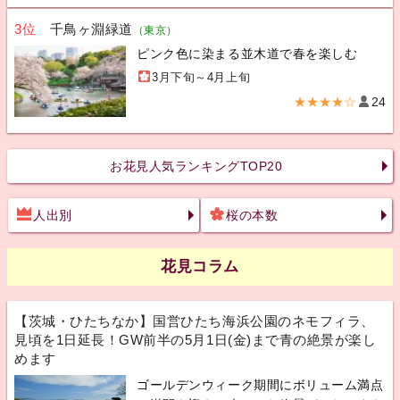
3位
千鳥ヶ淵緑道
（東京）
ピンク色に染まる並木道で春を楽しむ
3月下旬～4月上旬
★★★★☆
24
お花見人気ランキングTOP20
人出別
桜の本数
花見コラム
【茨城・ひたちなか】国営ひたち海浜公園のネモフィラ、
見頃を1日延長！GW前半の5月1日(金)まで青の絶景が楽し
めます
ゴールデンウィーク期間にボリューム満点