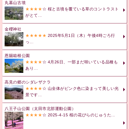
丸墓山古墳
★★★★
☆ 桜と古墳を覆ている草のコントラスト
がとて...
金櫻神社
★★★★★
2025年5月1日（木）午後4時ごろ行
っ...
恩賜箱根公園
★★★★
☆ 4月26日、一部まだ咲いている品種も
あり...
高見の郷のシダレザクラ
★★★★
☆ 山全体がピンク色に染まって美しい光
景です...
八王子山公園（太田市北部運動公園）
★★★★
☆ 2025-4-15 桜の花びらのじゅうた...