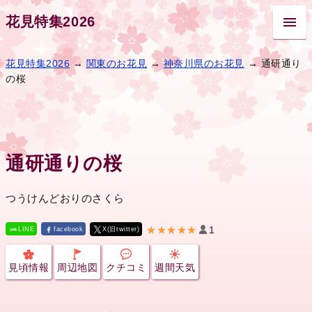
花見特集2026
花見特集2026
→
関東のお花見
→
神奈川県のお花見
→ 通研通り
の桜
通研通りの桜
つうけんどおりのさくら
★★★★★
1
LINE
facebook
X(旧twitter)
見頃情報
周辺地図
クチコミ
週間天気