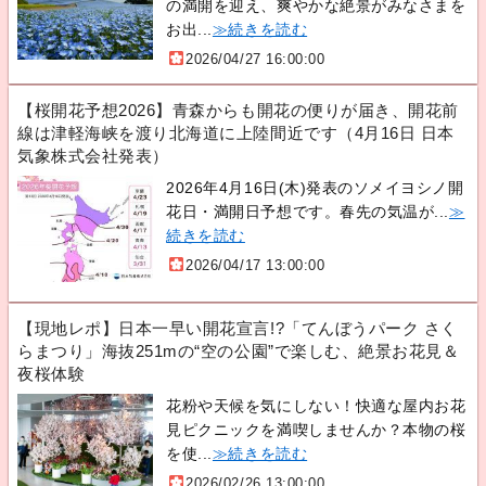
の満開を迎え、爽やかな絶景がみなさまを
お出...
≫続きを読む
2026/04/27 16:00:00
【桜開花予想2026】青森からも開花の便りが届き、開花前
線は津軽海峡を渡り北海道に上陸間近です（4月16日 日本
気象株式会社発表）
2026年4月16日(木)発表のソメイヨシノ開
花日・満開日予想です。春先の気温が...
≫
続きを読む
2026/04/17 13:00:00
【現地レポ】日本一早い開花宣言!?「てんぼうパーク さく
らまつり」海抜251mの“空の公園”で楽しむ、絶景お花見＆
夜桜体験
花粉や天候を気にしない！快適な屋内お花
見ピクニックを満喫しませんか？本物の桜
を使...
≫続きを読む
2026/02/26 13:00:00