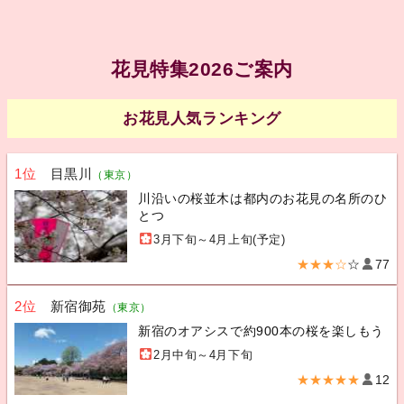
花見特集2026ご案内
お花見人気ランキング
1位
目黒川
（東京）
川沿いの桜並木は都内のお花見の名所のひ
とつ
3月下旬～4月上旬(予定)
★★★☆
☆
77
2位
新宿御苑
（東京）
新宿のオアシスで約900本の桜を楽しもう
2月中旬～4月下旬
★★★★★
12