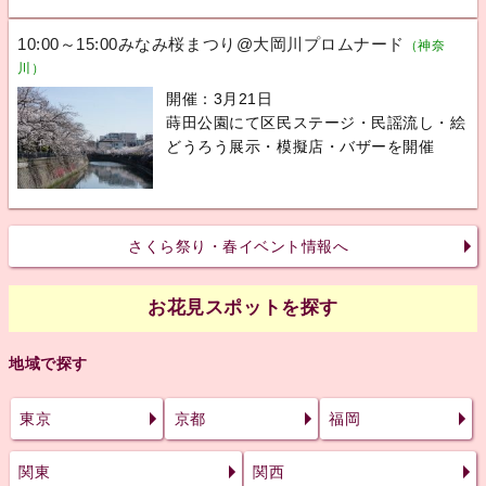
10:00～15:00みなみ桜まつり@大岡川プロムナード
（神奈
川）
開催：3月21日
蒔田公園にて区民ステージ・民謡流し・絵
どうろう展示・模擬店・バザーを開催
さくら祭り・春イベント情報へ
お花見スポットを探す
地域で探す
東京
京都
福岡
関東
関西