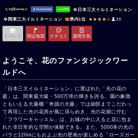
日本三大イルミネーション
X(旧twitter)
facebook
LINE
関東三大イルミネーション
県内1位
★★★★☆
38
イベント
周辺地図
クチコミ
週間天気
ようこそ、花のファンタジックワー
ルドへ
「日本三大イルミネーション」に選ばれた「光の花の
庭」は、関東最大級・500万球の輝きを誇る。園の象徴
ともいえる大藤棚「奇蹟の大藤」では細部までこだわっ
て再現した光の花房が風に揺らめき、光の花畑に佇む
「フラワーキャッスル」は、お城の中に入ると花に包ま
れた非日常的な空間が体験できる。また、5000本の光の
バラと120mにもおよぶ光の壁画が楽しめる「ローズガー