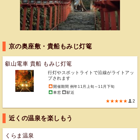
京の奥座敷・貴船もみじ灯篭
叡山電車 貴船 もみじ灯篭
行灯やスポットライトで沿線がライトアッ
プされます
開催期間 例年11月上旬～11月下旬
車窓
駅近
★★★★★
2
近くの温泉を楽しもう
くらま温泉