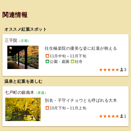
関連情報
オススメ紅葉スポット
三千院
（京都）
往生極楽院の優美な姿に紅葉が映える
11月中旬～11月下旬
公園・庭園
社寺
★★★★★
3
温泉と紅葉を楽しむ
七戸町の銀南木
（青森）
別名・子守イチョウとも呼ばれる大木
10月下旬～11月上旬
★★★★★
1