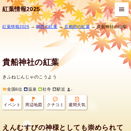
紅葉情報2025
紅葉情報2025
→
関西の紅葉
→
京都府の紅葉
→ 貴船神社の紅葉
貴船神社の紅葉
きふねじんじゃのこうよう
全国6位
温泉
社寺
駅近
-
イベント
周辺地図
クチコミ
週間天気
えんむすびの神様としても崇められて