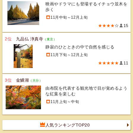
映画やドラマにも登場するイチョウ並木を
歩く
11月中旬～12月上旬
★★★★
☆
15
2位
九品仏 浄真寺
（東京）
静寂のひとときの中で自然を感じる
11月下旬～12月上旬
★★★★★
11
3位
金鱗湖
（大分）
由布院を代表する観光地で目が覚めるよう
な紅葉を楽しむ
11月上旬～中旬
人気ランキングTOP20