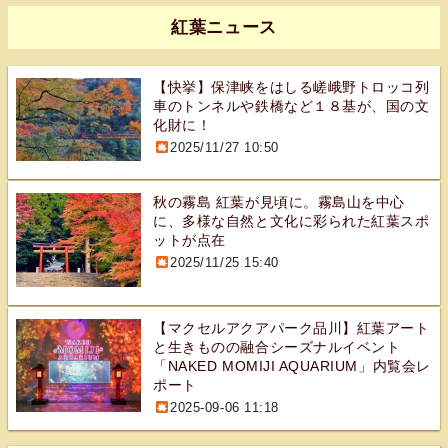
紅葉ニュース
【快挙】保津峡をはしる嵯峨野トロッコ列
車のトンネルや鉄橋など１８基が、国の文
化財に！
2025/11/27 10:50
秋の霧島 紅葉が見頃に。霧島山を中心
に、多様な自然と文化に彩られた紅葉スポ
ットが点在
2025/11/25 15:40
【マクセルアクアパーク品川】紅葉アート
と生きものの融合シーズナルイベント
「NAKED MOMIJI AQUARIUM」内覧会レ
ポート
2025-09-06 11:18